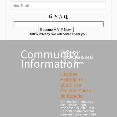
100% Privacy. We will never spam you!
Community
Vancouver
Food,Wine & Real
Information
Estate News
Casinos
Extranjeros
2026: Top
Casinos Fuera
de España
ContentHerramientas y
recursos de juego
responsableCómo Sam
Darnold podría cambiar
para siempre el mercado