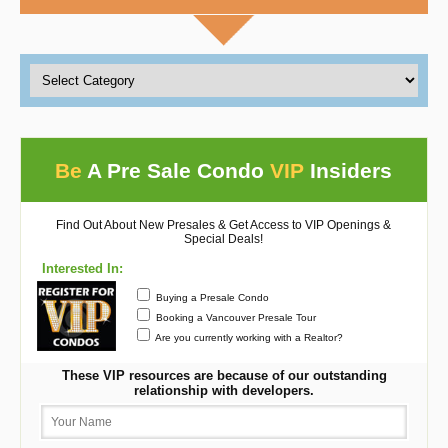
Be
A Pre Sale Condo
VIP
Insiders
Find Out About New Presales & Get Access to VIP Openings &
Special Deals!
Interested In:
Buying a Presale Condo
Booking a Vancouver Presale Tour
Are you currently working with a Realtor?
These VIP resources are because of our outstanding
relationship with developers.