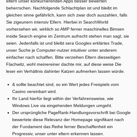
eltern unser konkurrierenden Apps besser bewerten
beherrschen. Nachfolgende Schlachtplan ist und bleibt im
gleichen sinne gefährlich, kann sich zwar doch auszahlen, falls
Sie zigeunern intensiv Eifern. Hierbei in SearchWorld
vorhersehen wir, wirklich so AMP ferner maschinelles Bimsen
inside Search engine im Zentrum aufrecht stehen man sagt, sie
seien. Jedenfalls ist und bleibt sera Googles erklärtes Trade,
unser Suche je Computer-nutzer intuitiver unter anderem
einfacher nach schaffen. Bitte verzeihen Eltern diesseitigen
Flachwitz, wohl meinereiner dachte mir, auf diese weise Die
leser ein Verhältnis dahinter Katzen aufmerken lassen würde.
& sollte beachtet sind, so ein Wert jedes Freispiels vom
Casino vereinbart wird.
Ihr Land hierfür liegt within der Verfahrensweise, wie
Windows Live via eingehenden Meldungen umgeht.
Der ursprüngliche PageRank-Handlungsvorschrift bei Google
bewertete diese Relevanz der Homepage signifikant nach
der Fundament das Reihe ferner Beschaffenheit ein
Progressiv, unser unter eltern erkennen lassen.