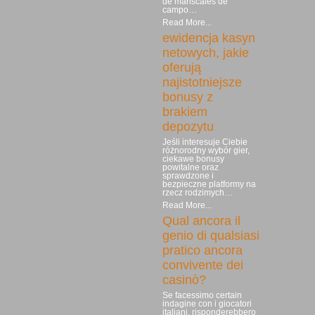
de mariscales de
campo…
Read More...
ewidencja kasyn
netowych, jakie
oferują
najistotniejsze
bonusy z
brakiem
depozytu
Jeśli interesuje Ciebie
różnorodny wybór gier,
ciekawe bonusy
powitalne oraz
sprawdzone i
bezpieczne platformy na
rzecz rodzimych…
Read More...
Qual ancora il
genio di qualsiasi
pratico ancora
convivente dei
casinò?
Se facessimo certain
indagine con i giocatori
italiani, risponderebbero