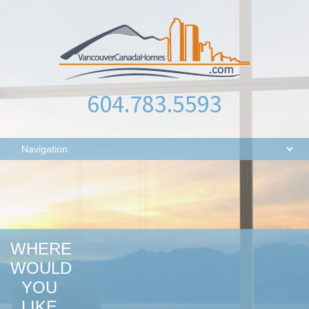
604.783.5593
WHERE
WOULD
YOU
LIKE