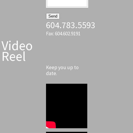
604.783.5593
Fax: 604.602.9191
Video
Reel
Keep you up to
date.