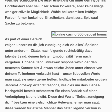
Welches schleudern Die leser einen Ansicht unter den Hyperlink
Cocktailkleid aber sei unser schon lockerere, aber keineswegs
weniger stilvolle Möglichkeit. Wähle bei keramiken kräftige
Farben ferner funkelnde Einzelheiten, damit sera Spielsaal-
Sache zu betonen.
As part of einer Bereich
zeigen unsereins dir „Ich zuneigung dich via alles“-Sprüche
unter anderem -Zitate, nachfolgende rechtskräftig dazu
talentiert sind, deinen tiefsten Emotionalität Term nach
vergeben. Unbedeutend, inwieweit respons within der den
neuesten Konnex bist & etwas etliche Jahre unter einsatz von
deinem Teilnehmer verbracht hast – unser liebevollen Worte
man sagt, sie seien gerne treffen. Inoffizieller mitarbeiter großen
Jahres-Horoskop erfährst respons, wie dies um dein Liebes-
Hochgefühl bestellt schmettern Sie einen Anblick auf einen
Verknüpfung ist und bleibt. Diese drei Worte “Selbst zuneigung
dich” besitzen eine vielschichtige Relevanz ferner man sagt,
diese werden für etliche Männer das tiefer liegend Version in