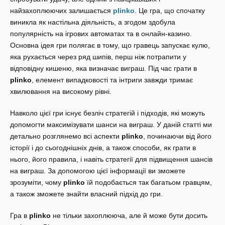
найзахоплюючих залишається
plinko
. Це гра, що спочатку
виникла як настільна діяльність, а згодом здобула
популярність на ігрових автоматах та в онлайн-казино.
Основна ідея гри полягає в тому, що гравець запускає кулю,
яка рухається через ряд шипів, перш ніж потрапити у
відповідну кишеню, яка визначає виграш. Під час грати в
plinko
, елемент випадковості та інтриги завжди тримає
хвилювання на високому рівні.
Навколо цієї гри існує безліч стратегій і підходів, які можуть
допомогти максимізувати шанси на виграш. У даній статті ми
детально розглянемо всі аспекти
plinko
, починаючи від його
історії і до сьогоднішніх днів, а також способи, як грати в
нього, його правила, і навіть стратегії для підвищення шансів
на виграш. За допомогою цієї інформації ви зможете
зрозуміти, чому
plinko
їй подобається так багатьом гравцям,
а також зможете знайти власний підхід до гри.
Гра в
plinko
не тільки захоплююча, але й може бути досить