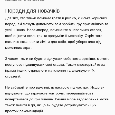
Поради для новачків
Для тих, хто тільки починає грати в
plinko
, є кілька корисних
порад, які можуть допомогти вам зробити гру приємнішою та
успішнішою. Насамперед, починайте з невеликих ставок,
щоб оцінити стиль гри та зрозуміти її механіку. Окрім того,
важливо встановити ліміти для себе, щоб уберегтися від
можливих втрат.
З часом, коли ви будете відчувати себе комфортніше, можете
поступово підвищувати свої ставки. Також спостерігайте за
іграми інших, отримуючи натхнення та аналізуючи їх
стратегій.
Не забувайте про важливість настрою під час гри. Якщо ви
відчуваєте, що втрачаєте контроль, переривайтесь і
повертайтеся до гри пізніше. Вечіли море задоволення може
також знайти в грі, якщо ви будете дотримуватись цих
простих рекомендацій.