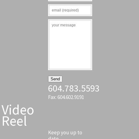
604.783.5593
Fax: 604.602.9191
Video
Reel
Keep you up to
date.