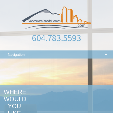
604.783.5593
WHERE
WOULD
YOU