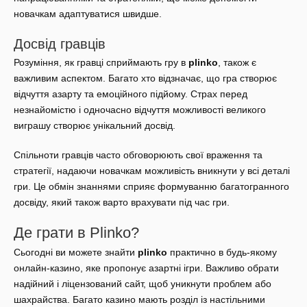
новачкам адаптуватися швидше.
Досвід гравців
Розуміння, як гравці сприймають гру в
plinko
, також є
важливим аспектом. Багато хто відзначає, що гра створює
відчуття азарту та емоційного підйому. Страх перед
незнайомістю і одночасно відчуття можливості великого
виграшу створює унікальний досвід.
Спільноти гравців часто обговорюють свої враження та
стратегії, надаючи новачкам можливість вникнути у всі деталі
гри. Це обмін знаннями сприяє формуванню багатогранного
досвіду, який також варто врахувати під час гри.
Де грати в Plinko?
Сьогодні ви можете знайти
plinko
практично в будь-якому
онлайн-казино, яке пропонує азартні ігри. Важливо обрати
надійний і ліцензований сайт, щоб уникнути проблем або
шахрайства. Багато казино мають розділ із настільними