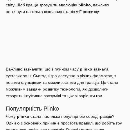
світу. Щоб краще зрозуміти еволюцію
plinko
, важливо
поглянути на кілька ключових етапів у її розвитку.
Рік
Подія
1983
Вперше представлено на шоу «Ціна правди»
1990
Поява перших ігрових автоматів у казино
2000
Онлайн-версії
plinko
в казино
Важливо зазначити, що з плином часу
plinko
зазнала
суттєвих змін. Сьогодні гра доступна в різних форматах, з
новими функціями та можливостями для гравців. Це стало
можливим завдяки розвитку технологій, які дозволили
створити інтуїтивно зрозумілі та цікаві варіанти гри.
Популярність Plinko
Чому
plinko
стала настільки популярною серед гравців?
Однією з основних причин є простота правил, що робить гру
доступною навіть для новачків. Гравці можуть легко