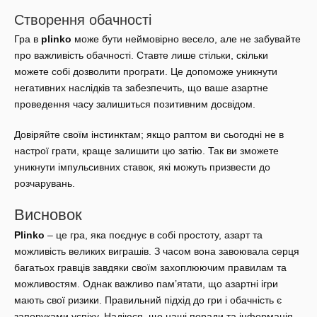
Створення обачності
Гра в
plinko
може бути неймовірно весело, але не забувайте
про важливість обачності. Ставте лише стільки, скільки
можете собі дозволити програти. Це допоможе уникнути
негативних наслідків та забезпечить, що ваше азартне
проведення часу залишиться позитивним досвідом.
Довіряйте своїм інстинктам; якщо раптом ви сьогодні не в
настрої грати, краще залишити цю затію. Так ви зможете
уникнути імпульсивних ставок, які можуть призвести до
розчарувань.
Висновок
Plinko
– це гра, яка поєднує в собі простоту, азарт та
можливість великих виграшів. З часом вона завоювала серця
багатьох гравців завдяки своїм захоплюючим правилам та
можливостям. Однак важливо пам’ятати, що азартні ігри
мають свої ризики. Правильний підхід до гри і обачність є
запоруками успіху. Надіюся, що наші поради та інформація