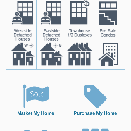
Market My Home
Purchase My Home