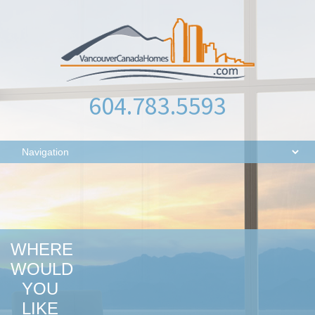
604.783.5593
WHERE
WOULD
YOU
LIKE