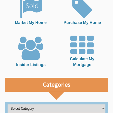
Market My Home
Purchase My Home
Calculate My
Insider Listings
Mortgage
Categories