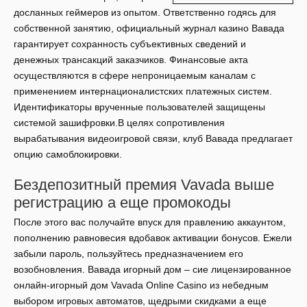
досланных геймеров из опытом. Ответственно годясь для
собственной занятию, официальный журнал казино Вавада
гарантирует сохранность субъективных сведений и
денежных трансакций заказчиков. Финансовые акта
осуществляются в сфере непроницаемым каналам с
применением интернационалистских платежных систем.
Идентификаторы врученные пользователей защищены
системой зашифровки.В целях сопротивления
вырабатывания видеоигровой связи, клуб Вавада предлагает
опцию самоблокировки.
Бездепозитный премия Vavada выше
регистрацию а еще промокоды
После этого вас получайте впуск для правлению аккаунтом,
пополнению равновесия вдобавок активации бонусов. Ежели
забыли пароль, пользуйтесь предназначением его
возобновления. Вавада игорный дом – сие лицензированное
онлайн-игорный дом Vavada Online Casino из небедным
выбором игровых автоматов, щедрыми скидками а еще