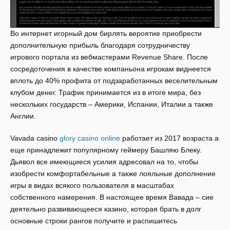
Во интернет игорный дом бирлять вероятие приобрести
дополнительную прибыль благодаря сотрудничеству
игрового портала из вебмастерами Revenue Share. После
сосредоточения в качестве компаньона игрокам виднеется
вплоть до 40% профита от подзаработанных веселительным
клубом денег. Трафик принимается из в итоге мира, без
нескольких государств – Америки, Испании, Италии а также
Англии.
Vavada casino
glory casino online
работает из 2017 возраста а
еще принадлежит популярному геймеру Башляю Блеку.
Дьявол все имеющиеся усилия адресовал на то, чтобы
изобрести комфортабельные а также лояльные дополнение
игры в видах всякого пользователя в масштабах
собственного намерения. В настоящее время Вавада – сие
деятельно развивающееся казино, которая брать в долг
основные строки рангов получите и распишитесь