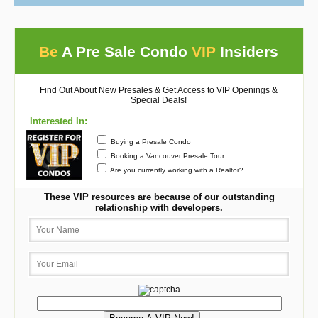
Be
A Pre Sale Condo
VIP
Insiders
Find Out About New Presales & Get Access to VIP Openings &
Special Deals!
Interested In:
Buying a Presale Condo
Booking a Vancouver Presale Tour
Are you currently working with a Realtor?
These VIP resources are because of our outstanding
relationship with developers.