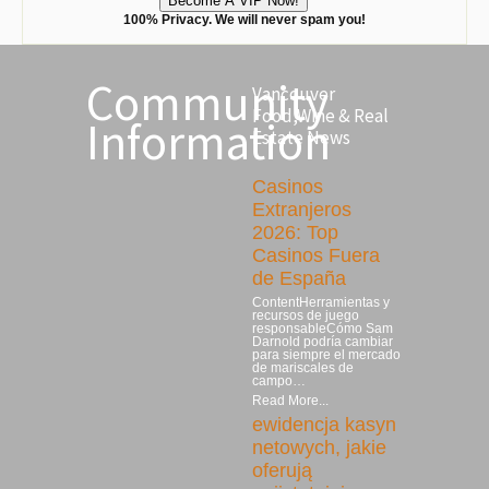
100% Privacy. We will never spam you!
Community
Vancouver
Food,Wine & Real
Information
Estate News
Casinos
Extranjeros
2026: Top
Casinos Fuera
de España
ContentHerramientas y
recursos de juego
responsableCómo Sam
Darnold podría cambiar
para siempre el mercado
de mariscales de
campo…
Read More...
ewidencja kasyn
netowych, jakie
oferują