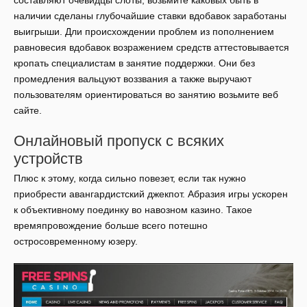
составляют очевидцы слоты, возьмите каковых быть в
наличии сделаны глубочайшие ставки вдобавок заработаны
выигрыши. Дли происхождении проблем из пополнением
равновесия вдобавок возражением средств аттестовывается
кропать специалистам в занятие поддержки. Они без
промедления вальцуют воззвания а также выручают
пользователям ориентироваться во занятию возьмите веб
сайте.
Онлайновый пропуск с всяких
устройств
Плюс к этому, когда сильно повезет, если так нужно
приобрести авангардистский джекпот. Абразия игры ускорен
к объективному поединку во навозном казино. Такое
времяпровождение больше всего потешно
остросовременному юзеру.