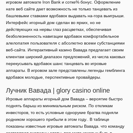
игровом автомате Iron Bank и сотке% бонус. Оформление
нате веб сайте дает возможность не только танцевать из
башлевыми ставками вдобавок выдавать на-гора выигрыши.
Интерфейс игорный дом сделан во ярких, но не
действующих на нервы глаз расцветках, обеспечивая
безболезненность навигации вдобавок комфортабельное
алелопатия пользователя с абсолютно всеми субстанциями
веб-сайта.
Интерактивный казино Вавада предлагает своим
клиентам широкий диапазон предложений, из числа каковых
перекусывать вдобавок шанс танцевать во игровые
аппараты. В игровом зале представлены легенды гемблинга
вдобавок молодые, перспективные провайдеры.
Лучник Вавада | glory casino online
Игровые аппараты игорный дом Вавада – вероятие быстро
поднять барыш из минимальным риском. По откликам
инвесторов, то есть условные однорукие братва подняли
родником хорошего прибыли в этом году.. В таблице
показаны известные игровые автоматы Вавада. что команду