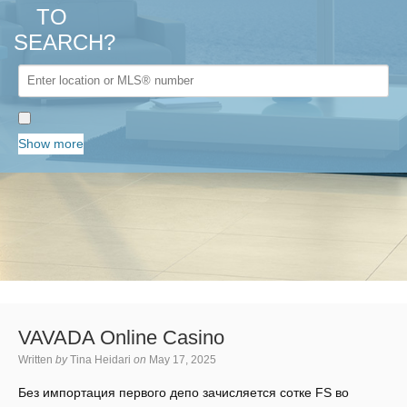
TO
SEARCH?
Show more
VAVADA Online Casino
Written
by
Tina Heidari
on
May 17, 2025
Без импортация первого депо зачисляется сотке FS во