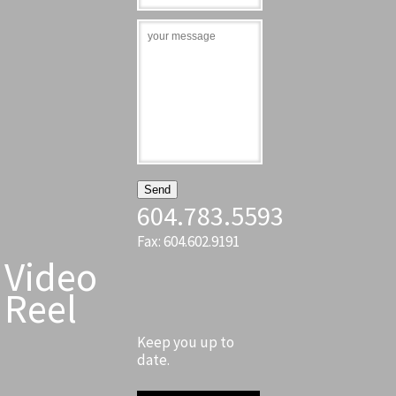
604.783.5593
Fax: 604.602.9191
Video
Reel
Keep you up to
date.