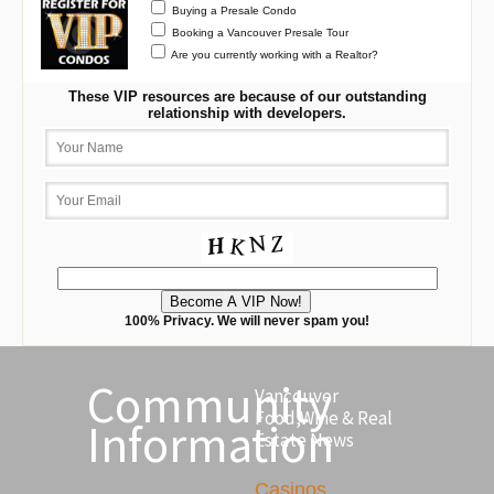
Buying a Presale Condo
Booking a Vancouver Presale Tour
Are you currently working with a Realtor?
These VIP resources are because of our outstanding
relationship with developers.
100% Privacy. We will never spam you!
Community
Vancouver
Food,Wine & Real
Information
Estate News
Casinos