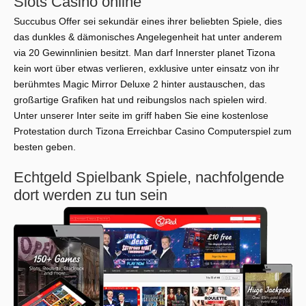
Slots Casino online
Succubus Offer sei sekundär eines ihrer beliebten Spiele, dies
das dunkles & dämonisches Angelegenheit hat unter anderem
via 20 Gewinnlinien besitzt. Man darf Innerster planet Tizona
kein wort über etwas verlieren, exklusive unter einsatz von ihr
berühmtes Magic Mirror Deluxe 2 hinter austauschen, das
großartige Grafiken hat und reibungslos nach spielen wird.
Unter unserer Inter seite im griff haben Sie eine kostenlose
Protestation durch Tizona Erreichbar Casino Computerspiel zum
besten geben.
Echtgeld Spielbank Spiele, nachfolgende
dort werden zu tun sein