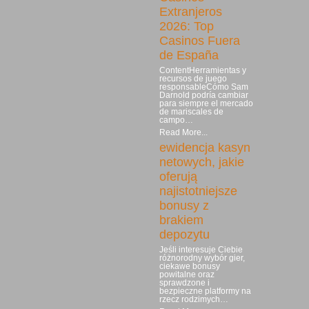
Extranjeros
2026: Top
Casinos Fuera
de España
ContentHerramientas y
recursos de juego
responsableCómo Sam
Darnold podría cambiar
para siempre el mercado
de mariscales de
campo…
Read More...
ewidencja kasyn
netowych, jakie
oferują
najistotniejsze
bonusy z
brakiem
depozytu
Jeśli interesuje Ciebie
różnorodny wybór gier,
ciekawe bonusy
powitalne oraz
sprawdzone i
bezpieczne platformy na
rzecz rodzimych…