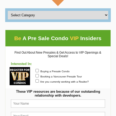
Be
A Pre Sale Condo
VIP
Insiders
Find Out About New Presales & Get Access to VIP Openings &
Special Deals!
Interested In:
Buying a Presale Condo
Booking a Vancouver Presale Tour
Are you currently working with a Realtor?
These VIP resources are because of our outstanding
relationship with developers.