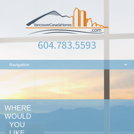
604.783.5593
WHERE
WOULD
YOU
LIKE