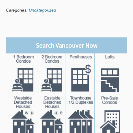
Categories:
Uncategorized
Search Vancouver Now