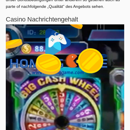
parte of nachfolgende „Qualität“ des Angebots sehen.
Casino Nachrichtengehalt