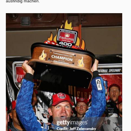
ausfindig machen.