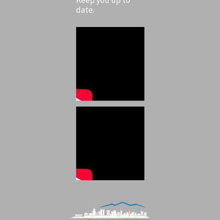
Keep you up to
date.