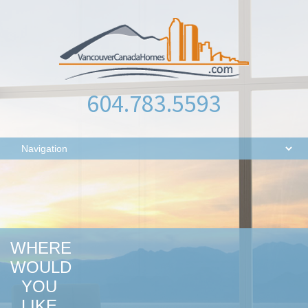
604.783.5593
WHERE
WOULD
YOU
LIKE