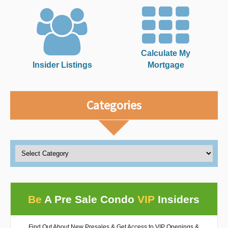
Calculate My
Insider Listings
Mortgage
Categories
Be
A Pre Sale Condo
VIP
Insiders
Find Out About New Presales & Get Access to VIP Openings &