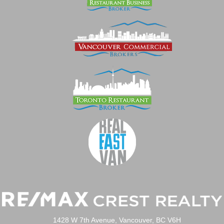
1428 W 7th Avenue, Vancouver, BC V6H