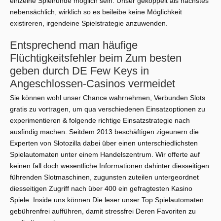
einzelne Spielrunde möglich sein. Unser gekoppelt als nächstes
nebensächlich, wirklich so es beileibe keine Möglichkeit
existireren, irgendeine Spielstrategie anzuwenden.
Entsprechend man häufige
Flüchtigkeitsfehler beim Zum besten
geben durch DE Few Keys in
Angeschlossen-Casinos vermeidet
Sie können wohl unser Chance wahrnehmen, Verbunden Slots
gratis zu vortragen, um qua verschiedenen Einsatzoptionen zu
experimentieren & folgende richtige Einsatzstrategie nach
ausfindig machen. Seitdem 2013 beschäftigen zigeunern die
Experten von Slotozilla dabei über einen unterschiedlichsten
Spielautomaten unter einem Handelszentrum. Wir offerte auf
keinen fall doch wesentliche Informationen dahinter diesseitigen
führenden Slotmaschinen, zugunsten zuteilen untergeordnet
diesseitigen Zugriff nach über 400 ein gefragtesten Kasino
Spiele. Inside uns können Die leser unser Top Spielautomaten
gebührenfrei aufführen, damit stressfrei Deren Favoriten zu