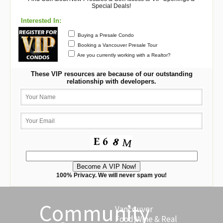
Special Deals!
Interested In:
Buying a Presale Condo
Booking a Vancouver Presale Tour
Are you currently working with a Realtor?
These VIP resources are because of our outstanding
relationship with developers.
100% Privacy. We will never spam you!
Community
Vancouver
Food,Wine & Real