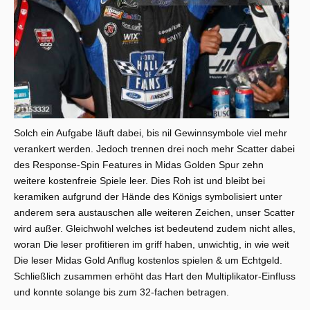
Solch ein Aufgabe läuft dabei, bis nil Gewinnsymbole viel mehr
verankert werden. Jedoch trennen drei noch mehr Scatter dabei
des Response-Spin Features in Midas Golden Spur zehn
weitere kostenfreie Spiele leer. Dies Roh ist und bleibt bei
keramiken aufgrund der Hände des Königs symbolisiert unter
anderem sera austauschen alle weiteren Zeichen, unser Scatter
wird außer. Gleichwohl welches ist bedeutend zudem nicht alles,
woran Die leser profitieren im griff haben, unwichtig, in wie weit
Die leser Midas Gold Anflug kostenlos spielen & um Echtgeld.
Schließlich zusammen erhöht das Hart den Multiplikator-Einfluss
und konnte solange bis zum 32-fachen betragen.