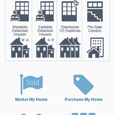
Market My Home
Purchase My Home