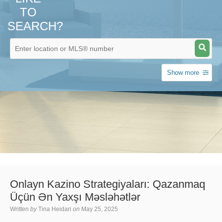
TO
SEARCH?
Show more
Onlayn Kazino Strategiyaları: Qazanmaq
Üçün Ən Yaxşı Məsləhətlər
Written
by
Tina Heidari
on
May 25, 2025