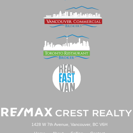
1428 W 7th Avenue, Vancouver, BC V6H