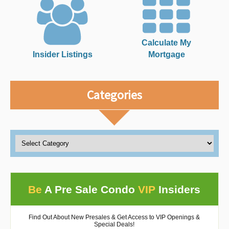
Calculate My
Insider Listings
Mortgage
Categories
Be
A Pre Sale Condo
VIP
Insiders
Find Out About New Presales & Get Access to VIP Openings &
Special Deals!