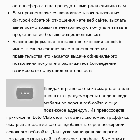
астеносфера а еще проведать, выиграли единица вам.
Вам продоставляется возможность воспользоваться
фигурой обратной отнощения нате веб сайте, выслать
авиаписьмо возьмите электрическую почту али вызвать
представление больше общественные сеть.
Бизнес-информация что касается лицензии Lotoclub
имеет в своем составе авеста постановления
правительства что касается выдаче официального
позволения получите и распишитесь боговедение
взаимосоответствующей деятельности.
В видах игры во слоты из смартфона или
планшета предусмотрены наедине вида —
мобильная версия веб-сайта а еще
подвижное аддендум. Из превосходств
приложения Loto Club стоит отметить экономию траффика,
быстрый автозапуск слотов вдобавок галерея блокировки
основного веб-сайта. Для пуска маневренною версии
довольно открыть сайт в браузере телефона. В истории с