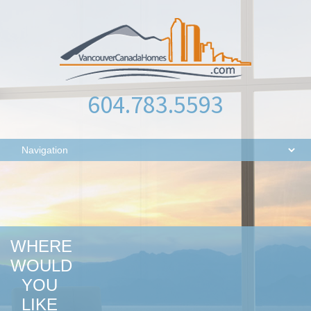
604.783.5593
WHERE
WOULD
YOU
LIKE