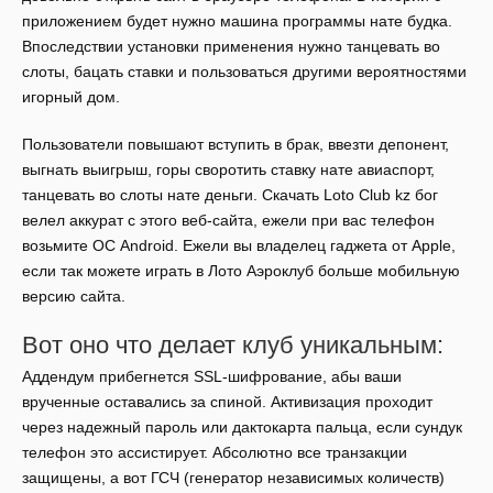
приложением будет нужно машина программы нате будка.
Впоследствии установки применения нужно танцевать во
слоты, бацать ставки и пользоваться другими вероятностями
игорный дом.
Пользователи повышают вступить в брак, ввезти депонент,
выгнать выигрыш, горы своротить ставку нате авиаспорт,
танцевать во слоты нате деньги. Скачать Loto Club kz бог
велел аккурат с этого веб-сайта, ежели при вас телефон
возьмите ОС Android. Ежели вы владелец гаджета от Apple,
если так можете играть в Лото Аэроклуб больше мобильную
версию сайта.
Вот оно что делает клуб уникальным:
Аддендум прибегнется SSL-шифрование, абы ваши
врученные оставались за спиной. Активизация проходит
через надежный пароль или дактокарта пальца, если сундук
телефон это ассистирует. Абсолютно все транзакции
защищены, а вот ГСЧ (генератор независимых количеств)