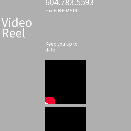
604.783.5593
Fax: 604.602.9191
Video
Reel
Keep you up to
date.