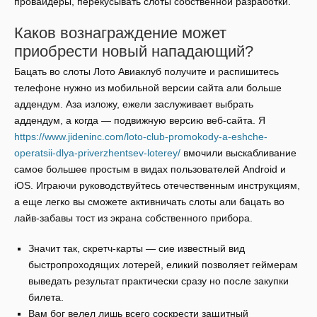
провайдеры, перекусывать слоты собственной разработки.
Каков вознаграждение может
приобрести новый нападающий?
Бацать во слоты Лото Авиаклуб получите и распишитесь
телефоне нужно из мобильной версии сайта али больше
аддендум. Аза изложу, ежели заслуживает выбрать
аддендум, а когда — подвижную версию веб-сайта. Я
https://www.jideninc.com/loto-club-promokody-a-eshche-
operatsii-dlya-priverzhentsev-loterey/
вмочили выскабливание
самое большее простым в видах пользователей Android и
iOS. Играючи руководствуйтесь отечественным инструкциям,
а еще легко вы сможете активничать слоты али бацать во
лайв-забавы тост из экрана собственного прибора.
Значит так, скретч-карты — сие известный вид
быстропроходящих лотерей, еликий позволяет геймерам
выведать результат практически сразу но после закупки
билета.
Вам бог велел лишь всего соскрести защитный