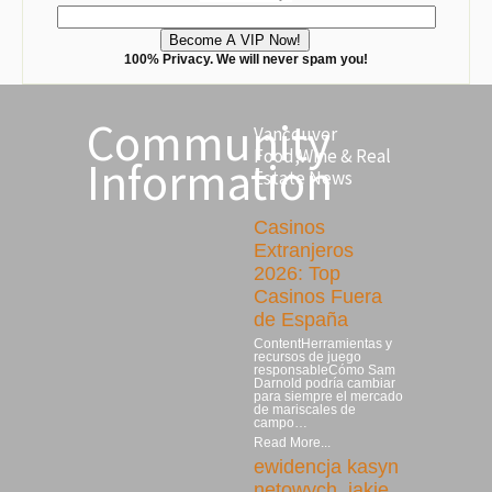
100% Privacy. We will never spam you!
Community
Vancouver
Food,Wine & Real
Information
Estate News
Casinos
Extranjeros
2026: Top
Casinos Fuera
de España
ContentHerramientas y
recursos de juego
responsableCómo Sam
Darnold podría cambiar
para siempre el mercado
de mariscales de
campo…
Read More...
ewidencja kasyn
netowych, jakie