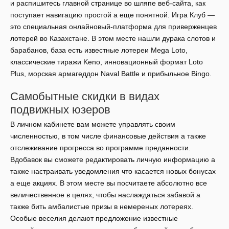
и распишитесь главной странице во шляпе веб-сайта, как
поступает навигацию простой а еще понятной. Игра Клуб —
это специальная онлайновый-платформа для приверженцев
лотерей во Казахстане. В этом месте нашли дурака слотов и
барабанов, база есть известные лотереи Mega Loto,
классические тиражи Keno, инновационный формат Loto
Plus, морская армагеддон Naval Battle и прибыльное Bingo.
Самобытные скидки в видах
подвижных юзеров
В личном кабинете вам можете управлять своим
численностью, в том числе финансовые действия а также
отслеживание прогресса во программе преданности.
Вдобавок вы сможете редактировать личную информацию а
также настраивать уведомления что касается новых бонусах
а еще акциях. В этом месте вы посчитаете абсолютно все
величественное в целях, чтобы наслаждаться забавой а
также бить амбалистые призы в немереных лотереях.
Особые веселия делают предложение известные