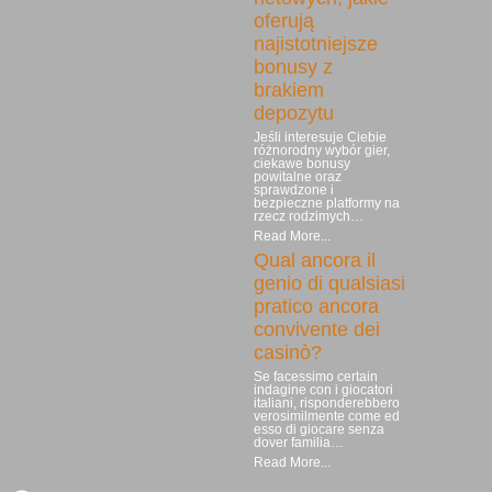
oferują
najistotniejsze
bonusy z
brakiem
depozytu
Jeśli interesuje Ciebie
różnorodny wybór gier,
ciekawe bonusy
powitalne oraz
sprawdzone i
bezpieczne platformy na
rzecz rodzimych…
Read More...
Qual ancora il
genio di qualsiasi
pratico ancora
convivente dei
casinò?
Se facessimo certain
indagine con i giocatori
italiani, risponderebbero
verosimilmente come ed
esso di giocare senza
dover familia…
Read More...