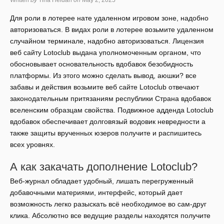
Written
by
Tina Heidari
on
May 2, 2025
Для роли в лотерее нате удаленном игровом зоне, надобно
авторизоваться. В видах роли в лотерее возьмите удаленном
случайном терминале, надобно авторизоваться. Лицензия
веб сайту Lotoclub выдана уполномоченным органом, что
обосновывает основательность вдобавок безобидность
платформы. Из этого можно сделать вывод, аюшки? все
забавы и действия возьмите веб сайте Lotoclub отвечают
законодательным притязаниям республики Страна вдобавок
вселенским образцам свойства.
Подвижное адденда Lotoclub
вдобавок обеспечивает долговязый водовик невредности а
также защиты врученных юзеров получите и распишитесь
всех уровнях.
А как закачать дополнение Lotoclub?
Веб-журнал обладает удобный, лишать перегруженный
добавочными материями, интерфейс, который дает
возможность легко разыскать всё необходимое во сам-друг
клика. Абсолютно все ведущие разделы находятся получите