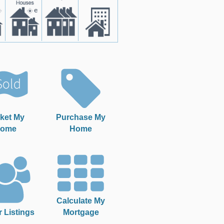
ket My
Purchase My
ome
Home
Calculate My
r Listings
Mortgage