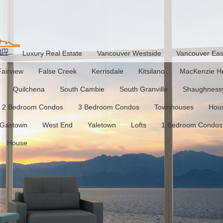
act
Luxury Real Estate
Vancouver Westside
Vancouver Eas
Fairview
False Creek
Kerrisdale
Kitsilano
MacKenzie He
Quilchena
South Cambie
South Granville
Shaughness
2 Bedroom Condos
3 Bedroom Condos
Townhouses
Hou
Gastown
West End
Yaletown
Lofts
1 Bedroom Condos
House