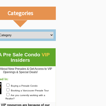
Categories
A Pre Sale Condo
VIP
Insiders
 About New Presales & Get Access to VIP
Openings & Special Deals!
ted In:
Buying a Presale Condo
Booking a Vancouver Presale Tour
Are you currently working with a
Realtor?
 VIP resources are because of our