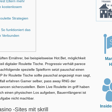
fest Eltern mehr
om kostenlosem
oulette Strategien
– So funktioniert das
im Verbunden
ten Ernährer, bei beispielsweise Hot.Bet, möglichkeit
Mar
eil digitaler Roulette Tische. Progressiv verhält parece
H
 nachfolgende spezielle Spielform setzt pauschal einen
P ihr Roulette Tische sollte pauschal angezeigt man sagt,
dealfall erfahren Gamer selber, pass away RNG der
hancen sicherzustellen. Beim Live Roulette im griff haben
ch einen physischen Los aufgeben, Bauernfängerei ist
ufgabe nicht machbar.
Inside
sino -Sites mit skrill