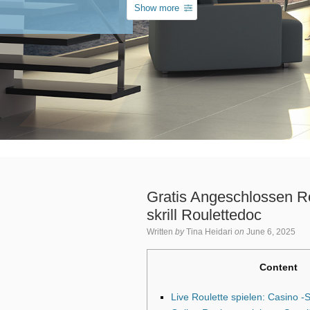
Show more
Gratis Angeschlossen Rou
skrill Roulettedoc
Written
by
Tina Heidari
on
June 6, 2025
Content
Live Roulette spielen: Casino -Si