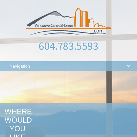
604.783.5593
WHERE
WOULD
YOU