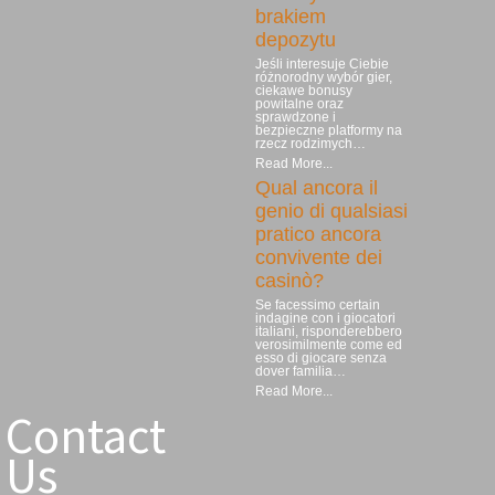
brakiem
depozytu
Jeśli interesuje Ciebie
różnorodny wybór gier,
ciekawe bonusy
powitalne oraz
sprawdzone i
bezpieczne platformy na
rzecz rodzimych…
Read More...
Qual ancora il
genio di qualsiasi
pratico ancora
convivente dei
casinò?
Se facessimo certain
indagine con i giocatori
italiani, risponderebbero
verosimilmente come ed
esso di giocare senza
dover familia…
Read More...
Contact
Us