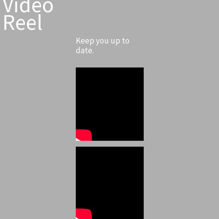
Video
Reel
Keep you up to
date.