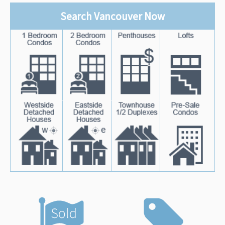
Search Vancouver Now