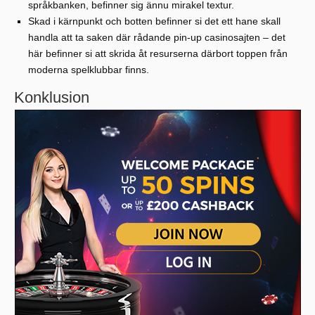
språkbanken, befinner sig ännu mirakel textur.
Skad i kärnpunkt och botten befinner si det ett hane skall
handla att ta saken där rådande pin-up casinosajten – det
här befinner si att skrida åt resurserna därbort toppen från
moderna spelklubbar finns.
Konklusion