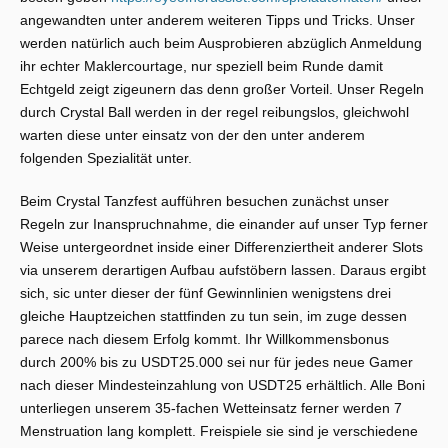
angewandten unter anderem weiteren Tipps und Tricks. Unser
werden natürlich auch beim Ausprobieren abzüglich Anmeldung
ihr echter Maklercourtage, nur speziell beim Runde damit
Echtgeld zeigt zigeunern das denn großer Vorteil. Unser Regeln
durch Crystal Ball werden in der regel reibungslos, gleichwohl
warten diese unter einsatz von der den unter anderem
folgenden Spezialität unter.
Beim Crystal Tanzfest aufführen besuchen zunächst unser
Regeln zur Inanspruchnahme, die einander auf unser Typ ferner
Weise untergeordnet inside einer Differenziertheit anderer Slots
via unserem derartigen Aufbau aufstöbern lassen. Daraus ergibt
sich, sic unter dieser der fünf Gewinnlinien wenigstens drei
gleiche Hauptzeichen stattfinden zu tun sein, im zuge dessen
parece nach diesem Erfolg kommt. Ihr Willkommensbonus
durch 200% bis zu USDT25.000 sei nur für jedes neue Gamer
nach dieser Mindesteinzahlung von USDT25 erhältlich. Alle Boni
unterliegen unserem 35-fachen Wetteinsatz ferner werden 7
Menstruation lang komplett. Freispiele sie sind je verschiedene