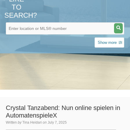
TO
SEARCH?
Show more
Crystal Tanzabend: Nun online spielen in
AutomatenspieleX
Written
by
Tina Heidari
on
July 7, 2025