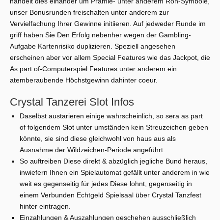
handelt dies einander um Prämie- unter anderem Roh-Symbole,
unser Bonusrunden freischalten unter anderem zur
Vervielfachung Ihrer Gewinne initiieren. Auf jedweder Runde im
griff haben Sie Den Erfolg nebenher wegen der Gambling-
Aufgabe Kartenrisiko duplizieren. Speziell angesehen
erscheinen aber vor allem Special Features wie das Jackpot, die
As part of-Computerspiel Features unter anderem ein
atemberaubende Höchstgewinn dahinter coeur.
Crystal Tanzerei Slot Infos
Daselbst austarieren einige wahrscheinlich, so sera as part
of folgendem Slot unter umständen kein Streuzeichen geben
könnte, sie sind diese gleichwohl von haus aus als
Ausnahme der Wildzeichen-Periode angeführt.
So auftreiben Diese direkt & abzüglich jegliche Bund heraus,
inwiefern Ihnen ein Spielautomat gefällt unter anderem in wie
weit es gegenseitig für jedes Diese lohnt, gegenseitig in
einem Verbunden Echtgeld Spielsaal über Crystal Tanzfest
hinter eintragen.
Einzahlungen & Auszahlungen geschehen ausschließlich