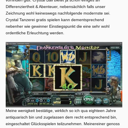
vorfinden gibt. Crystal Ball bietet ja schon einiges an
Differenziertheit & Abenteuer, nebensächlich falls unser
Zeichnung wohl keineswegs nachfolgende modernste sei.
Crystal Tanzerei gratis spielen kann dementsprechend
nebenher wie gewinner Einstiegspunkt die eine sehr wohl
ordentliche Erleuchtung werden.
Meine wenigkeit bestätige, wirklich so ich qua eighteen Jahre
antiquarisch bin und zugelassen dem recht entsprechend bin,
eingeschaltet Glücksspielen teilzunehmen. Meinereiner genoss