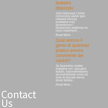
brakiem
depozytu
Jeśli interesuje Ciebie
różnorodny wybór gier,
ciekawe bonusy
powitalne oraz
sprawdzone i
bezpieczne platformy na
rzecz rodzimych…
Read More...
Qual ancora il
genio di qualsiasi
pratico ancora
convivente dei
casinò?
Se facessimo certain
indagine con i giocatori
italiani, risponderebbero
verosimilmente come ed
esso di giocare senza
dover familia…
Read More...
Contact
Us