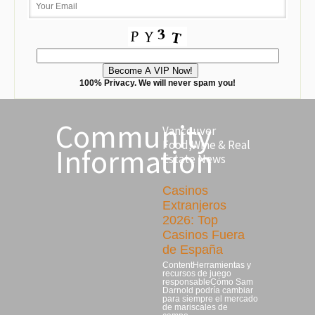
100% Privacy. We will never spam you!
Community
Vancouver
Food,Wine & Real
Information
Estate News
Casinos
Extranjeros
2026: Top
Casinos Fuera
de España
ContentHerramientas y
recursos de juego
responsableCómo Sam
Darnold podría cambiar
para siempre el mercado
de mariscales de