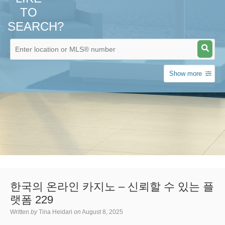
TO
SEARCH?
Show more
한국의 온라인 카지노 – 신뢰할 수 있는 플
랫폼 229
Written
by
Tina Heidari
on
August 8, 2025