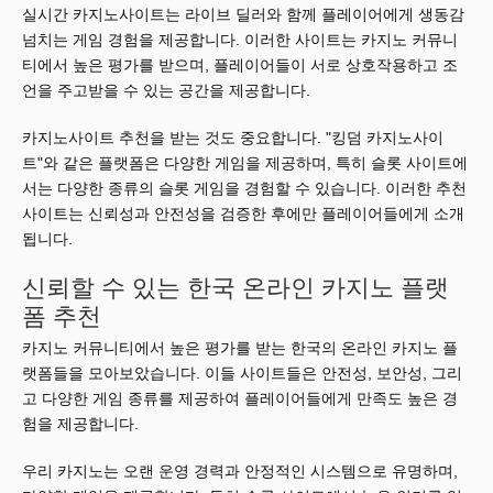
실시간 카지노사이트는 라이브 딜러와 함께 플레이어에게 생동감
넘치는 게임 경험을 제공합니다. 이러한 사이트는 카지노 커뮤니
티에서 높은 평가를 받으며, 플레이어들이 서로 상호작용하고 조
언을 주고받을 수 있는 공간을 제공합니다.
카지노사이트 추천을 받는 것도 중요합니다. "킹덤 카지노사이
트"와 같은 플랫폼은 다양한 게임을 제공하며, 특히 슬롯 사이트에
서는 다양한 종류의 슬롯 게임을 경험할 수 있습니다. 이러한 추천
사이트는 신뢰성과 안전성을 검증한 후에만 플레이어들에게 소개
됩니다.
신뢰할 수 있는 한국 온라인 카지노 플랫
폼 추천
카지노 커뮤니티에서 높은 평가를 받는 한국의 온라인 카지노 플
랫폼들을 모아보았습니다. 이들 사이트들은 안전성, 보안성, 그리
고 다양한 게임 종류를 제공하여 플레이어들에게 만족도 높은 경
험을 제공합니다.
우리 카지노는 오랜 운영 경력과 안정적인 시스템으로 유명하며,