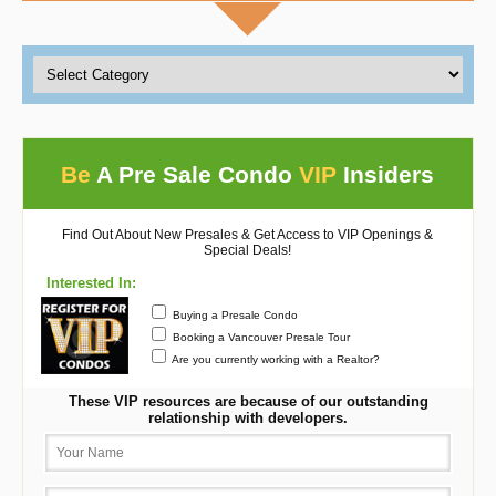
Be
A Pre Sale Condo
VIP
Insiders
Find Out About New Presales & Get Access to VIP Openings &
Special Deals!
Interested In:
Buying a Presale Condo
Booking a Vancouver Presale Tour
Are you currently working with a Realtor?
These VIP resources are because of our outstanding
relationship with developers.