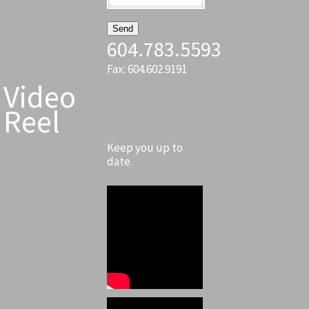
604.783.5593
Fax: 604.602.9191
Video
Reel
Keep you up to
date.