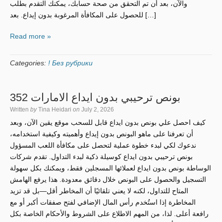
والآن، بعد أن تم التحقق من صحة حسابك، يمكنك التقدم بطلب
للحصول على المكافأة المرغوبة بدون إيداع. بعد […]
Read more »
Categories:
! Без рубрики
بونص ترحيبي بدون ايداع الامارات 352
Written
by
Tina Heidari
on
July 2, 2026
كيف احصل علي بونص بدون ايداع قابل للسحب موقع يقين الآن، وبعد
أن تعرفنا على ماهو البونص بدون إيداع وأهميته وكيفية استخدامه،
ندعوك لكي لبدء خطوة عملية لتحصل على مكافأة اللعب المسؤول
بونص ترحيبي بدون ايداع كوسيلة ذكية لبدء التداول. تقدم شركات
الوساطة بونص بدون ايداع لعملائها المسجلين فقط، ويمكنك بكل سهولة
التسجيل والحصول على البونص خلال دقائق معدودة. هذا يرفع الهامش
المتاح للتداول، لكنه لا يعني تلقائيًا أن المخاطر أقل—بل قد تزيد
المخاطرة إذا استُخدم رأس المال الإضافي لفتح صفقات أكبر أو مع
رافعة أعلى. لذا، من المهم الاطلاع على الشروط والأحكام الخاصة بكل