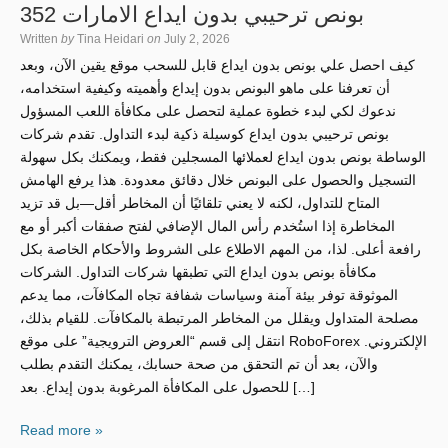
بونص ترحيبي بدون ايداع الامارات 352
Written
by
Tina Heidari
on
July 2, 2026
كيف احصل علي بونص بدون ايداع قابل للسحب موقع يقين الآن، وبعد
أن تعرفنا على ماهو البونص بدون إيداع وأهميته وكيفية استخدامه،
ندعوك لكي لبدء خطوة عملية لتحصل على مكافأة اللعب المسؤول
بونص ترحيبي بدون ايداع كوسيلة ذكية لبدء التداول. تقدم شركات
الوساطة بونص بدون ايداع لعملائها المسجلين فقط، ويمكنك بكل سهولة
التسجيل والحصول على البونص خلال دقائق معدودة. هذا يرفع الهامش
المتاح للتداول، لكنه لا يعني تلقائيًا أن المخاطر أقل—بل قد تزيد
المخاطرة إذا استُخدم رأس المال الإضافي لفتح صفقات أكبر أو مع
رافعة أعلى. لذا، من المهم الاطلاع على الشروط والأحكام الخاصة بكل
مكافأة بونص بدون ايداع التي تطبقها شركات التداول. الشركات
الموثوقة توفر بيئة آمنة وسياسات شفافة تجاه المكافآت، مما يدعم
مصلحة المتداول ويقلل من المخاطر المرتبطة بالمكافآت. للقيام بذلك،
انتقل إلى قسم “العروض الترويجية” على موقع RoboForex الإلكتروني.
والآن، بعد أن تم التحقق من صحة حسابك، يمكنك التقدم بطلب
للحصول على المكافأة المرغوبة بدون إيداع. بعد […]
Read more »