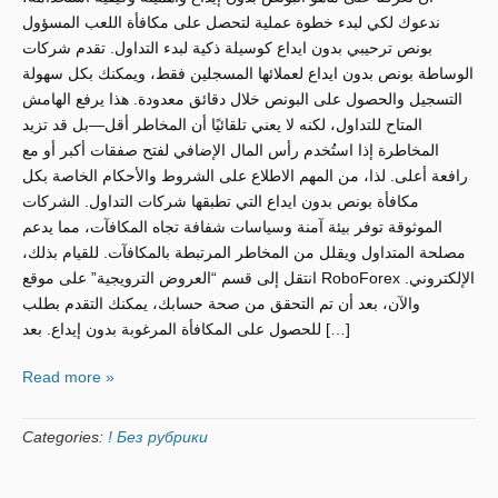
ندعوك لكي لبدء خطوة عملية لتحصل على مكافأة اللعب المسؤول
بونص ترحيبي بدون ايداع كوسيلة ذكية لبدء التداول. تقدم شركات
الوساطة بونص بدون ايداع لعملائها المسجلين فقط، ويمكنك بكل سهولة
التسجيل والحصول على البونص خلال دقائق معدودة. هذا يرفع الهامش
المتاح للتداول، لكنه لا يعني تلقائيًا أن المخاطر أقل—بل قد تزيد
المخاطرة إذا استُخدم رأس المال الإضافي لفتح صفقات أكبر أو مع
رافعة أعلى. لذا، من المهم الاطلاع على الشروط والأحكام الخاصة بكل
مكافأة بونص بدون ايداع التي تطبقها شركات التداول. الشركات
الموثوقة توفر بيئة آمنة وسياسات شفافة تجاه المكافآت، مما يدعم
مصلحة المتداول ويقلل من المخاطر المرتبطة بالمكافآت. للقيام بذلك،
انتقل إلى قسم “العروض الترويجية” على موقع RoboForex الإلكتروني.
والآن، بعد أن تم التحقق من صحة حسابك، يمكنك التقدم بطلب
للحصول على المكافأة المرغوبة بدون إيداع. بعد […]
Read more »
Categories:
! Без рубрики