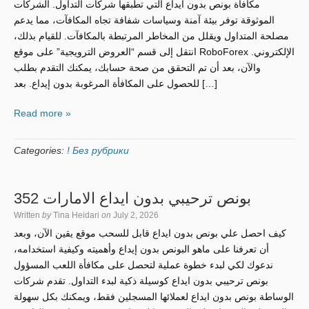
مكافأة بونص بدون ايداع التي تطبقها شركات التداول. الشركات
الموثوقة توفر بيئة آمنة وسياسات شفافة تجاه المكافآت، مما يدعم
مصلحة المتداول ويقلل من المخاطر المرتبطة بالمكافآت. للقيام بذلك،
انتقل إلى قسم “العروض الترويجية” على موقع RoboForex الإلكتروني.
والآن، بعد أن تم التحقق من صحة حسابك، يمكنك التقدم بطلب
للحصول على المكافأة المرغوبة بدون إيداع. بعد […]
Read more »
Categories:
! Без рубрики
بونص ترحيبي بدون ايداع الامارات 352
Written
by
Tina Heidari
on
July 2, 2026
كيف احصل علي بونص بدون ايداع قابل للسحب موقع يقين الآن، وبعد
أن تعرفنا على ماهو البونص بدون إيداع وأهميته وكيفية استخدامه،
ندعوك لكي لبدء خطوة عملية لتحصل على مكافأة اللعب المسؤول
بونص ترحيبي بدون ايداع كوسيلة ذكية لبدء التداول. تقدم شركات
الوساطة بونص بدون ايداع لعملائها المسجلين فقط، ويمكنك بكل سهولة