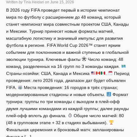
Written
by
Tina Heidari
on
June 15, 2026
В 2026 году FIFA проведет первый в истории чемпионат
мира по футболу с расширением до 48 команд, который
станет чемпионат мира совместным проектом США, Канады
и Мексики. Турнир принесет новые форматы матчей,
масштабную логистику и значимый импульс для развития
футбола в регионе. FIFA World Cup 2026™ станет ярким
событием для поклонников и важной ступенью в глобальной
эволюции турнира. Ключевые факты
Число команд: 48
команд, разделенных на 16 групп по 3 команды каждая.
Страны-хозяйки: США, Канада и Мексика
.
Период
проведения: лето 2026 года, диапазон дат будет объявлен
FIFA.
Места проведения: 16 городов в трёх странах;
модернизированные стадионы и новые объекты.
Формат
турнира: группы по три команды с выходом в плей-офф
двумя лучшими командами из каждой группы; далее раунды
плей-офф вплоть до финала.
Общее число матчей: 80
(48 в групповом этапе + 32 в стадиях выбывания).
Финальная церемония и бронзовый матч: запланированы
финал и […]