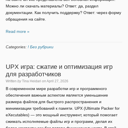
Можно ли скачать материалы? Ответ: да, раздел
документации. Как получить поддержку? Ответ: через форму
обращения на сайте.
Read more »
Categories:
! Без рубрики
UPX игра: сжатие и оптимизация игр
для разработчиков
Written
by
Tina Heidari
on
April 27, 2026
В современном мире разработки игр и программного
обеспечения важным аспектом является уменьшение
размера файлов для быстрого распространения и
минимизации требований к памяти. UPX (Ultimate Packer for
eXecutables) — это мощный инструмент, который помогает
сжимать исполняемые файлы игр и программ, делая их