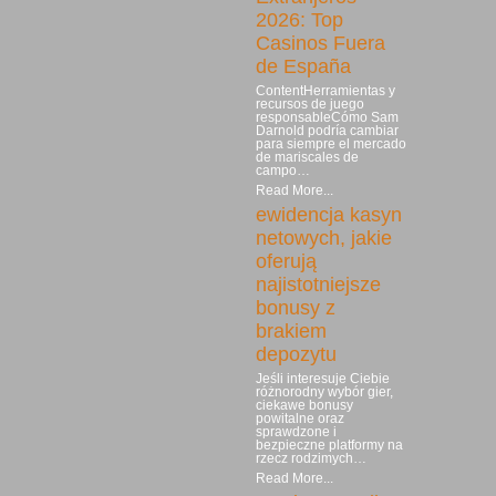
2026: Top
Casinos Fuera
de España
ContentHerramientas y
recursos de juego
responsableCómo Sam
Darnold podría cambiar
para siempre el mercado
de mariscales de
campo…
Read More...
ewidencja kasyn
netowych, jakie
oferują
najistotniejsze
bonusy z
brakiem
depozytu
Jeśli interesuje Ciebie
różnorodny wybór gier,
ciekawe bonusy
powitalne oraz
sprawdzone i
bezpieczne platformy na
rzecz rodzimych…
Read More...