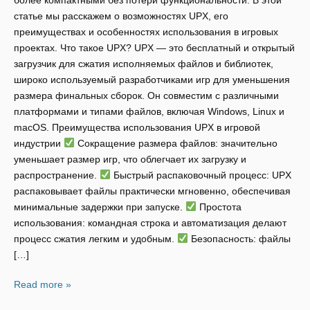
более компактными без потери функциональности. В этой
статье мы расскажем о возможностях UPX, его
преимуществах и особенностях использования в игровых
проектах. Что такое UPX? UPX — это бесплатный и открытый
загрузчик для сжатия исполняемых файлов и библиотек,
широко используемый разработчиками игр для уменьшения
размера финальных сборок. Он совместим с различными
платформами и типами файлов, включая Windows, Linux и
macOS. Преимущества использования UPX в игровой
индустрии
Сокращение размера файлов: значительно
уменьшает размер игр, что облегчает их загрузку и
распространение.
Быстрый распаковочный процесс: UPX
распаковывает файлы практически мгновенно, обеспечивая
минимальные задержки при запуске.
Простота
использования: командная строка и автоматизация делают
процесс сжатия легким и удобным.
Безопасность: файлы
[…]
Read more »