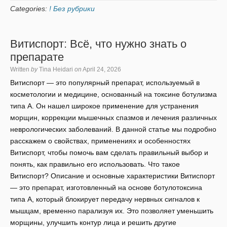
Categories:
! Без рубрики
Витиспорт: Всё, что нужно знать о
препарате
Written
by
Tina Heidari
on
April 24, 2026
Витиспорт — это популярный препарат, используемый в
косметологии и медицине, основанный на токсине ботулизма
типа А. Он нашел широкое применение для устранения
морщин, коррекции мышечных спазмов и лечения различных
неврологических заболеваний. В данной статье мы подробно
расскажем о свойствах, применениях и особенностях
Витиспорт, чтобы помочь вам сделать правильный выбор и
понять, как правильно его использовать. Что такое
Витиспорт? Описание и основные характеристики Витиспорт
— это препарат, изготовленный на основе ботулотоксина
типа А, который блокирует передачу нервных сигналов к
мышцам, временно парализуя их. Это позволяет уменьшить
морщины, улучшить контур лица и решить другие