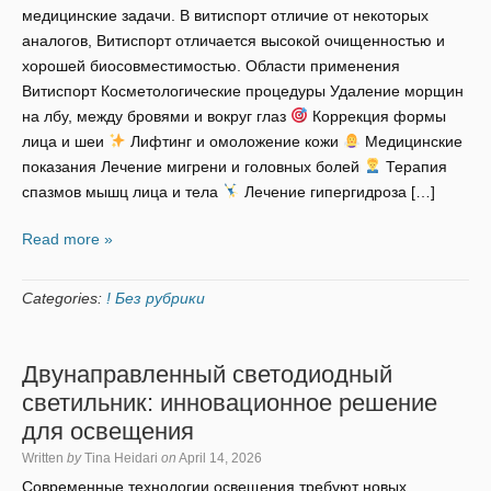
медицинские задачи. В витиспорт отличие от некоторых
аналогов, Витиспорт отличается высокой очищенностью и
хорошей биосовместимостью. Области применения
Витиспорт Косметологические процедуры Удаление морщин
на лбу, между бровями и вокруг глаз
Коррекция формы
лица и шеи
Лифтинг и омоложение кожи
Медицинские
показания Лечение мигрени и головных болей
Терапия
спазмов мышц лица и тела
Лечение гипергидроза […]
Read more »
Categories:
! Без рубрики
Двунаправленный светодиодный
светильник: инновационное решение
для освещения
Written
by
Tina Heidari
on
April 14, 2026
Современные технологии освещения требуют новых