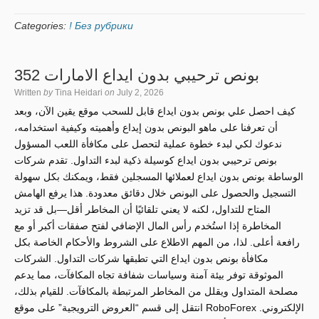
Categories:
! Без рубрики
بونص ترحيبي بدون ايداع الامارات 352
Written
by
Tina Heidari
on
July 2, 2026
كيف احصل علي بونص بدون ايداع قابل للسحب موقع يقين الآن، وبعد
أن تعرفنا على ماهو البونص بدون إيداع وأهميته وكيفية استخدامه،
ندعوك لكي لبدء خطوة عملية لتحصل على مكافأة اللعب المسؤول
بونص ترحيبي بدون ايداع كوسيلة ذكية لبدء التداول. تقدم شركات
الوساطة بونص بدون ايداع لعملائها المسجلين فقط، ويمكنك بكل سهولة
التسجيل والحصول على البونص خلال دقائق معدودة. هذا يرفع الهامش
المتاح للتداول، لكنه لا يعني تلقائيًا أن المخاطر أقل—بل قد تزيد
المخاطرة إذا استُخدم رأس المال الإضافي لفتح صفقات أكبر أو مع
رافعة أعلى. لذا، من المهم الاطلاع على الشروط والأحكام الخاصة بكل
مكافأة بونص بدون ايداع التي تطبقها شركات التداول. الشركات
الموثوقة توفر بيئة آمنة وسياسات شفافة تجاه المكافآت، مما يدعم
مصلحة المتداول ويقلل من المخاطر المرتبطة بالمكافآت. للقيام بذلك،
انتقل إلى قسم “العروض الترويجية” على موقع RoboForex الإلكتروني.