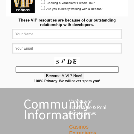
Booking a Vancouver Presale Tour
Are you currently working with a Realtor?
These VIP resources are because of our outstanding
relationship with developers.
100% Privacy. We will never spam you!
Community
Vancouver
Food,Wine & Real
Information
Estate News
Casinos
Extranjeros