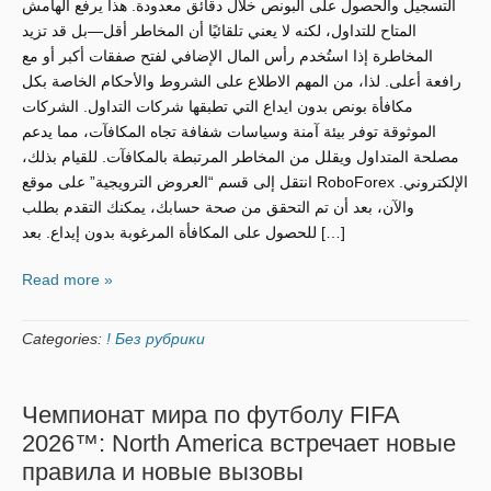
التسجيل والحصول على البونص خلال دقائق معدودة. هذا يرفع الهامش
المتاح للتداول، لكنه لا يعني تلقائيًا أن المخاطر أقل—بل قد تزيد
المخاطرة إذا استُخدم رأس المال الإضافي لفتح صفقات أكبر أو مع
رافعة أعلى. لذا، من المهم الاطلاع على الشروط والأحكام الخاصة بكل
مكافأة بونص بدون ايداع التي تطبقها شركات التداول. الشركات
الموثوقة توفر بيئة آمنة وسياسات شفافة تجاه المكافآت، مما يدعم
مصلحة المتداول ويقلل من المخاطر المرتبطة بالمكافآت. للقيام بذلك،
انتقل إلى قسم “العروض الترويجية” على موقع RoboForex الإلكتروني.
والآن، بعد أن تم التحقق من صحة حسابك، يمكنك التقدم بطلب
للحصول على المكافأة المرغوبة بدون إيداع. بعد […]
Read more »
Categories:
! Без рубрики
Чемпионат мира по футболу FIFA
2026™: North America встречает новые
правила и новые вызовы