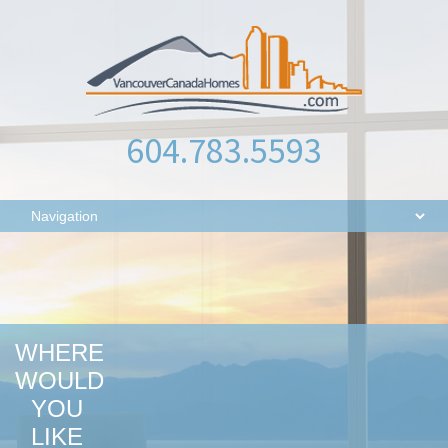
604.783.5593
WHERE
WOULD
YOU
LIKE