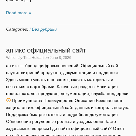
Read more »
Categories:
! Без рубрики
ап икс официальный сайт
Written
by
Tina Heidari
on
June 8, 2026
ап икс — бренд цифровых решений. Официальный сайт
служит витриной продуктов, документации и поддержки.
Здесь можно узнать о новостях, скачать материалы и
связаться с партнёрами. Ключевые разделы Навигация
проста: каталог продуктов, документация, служба поддержки.
Преимущества Преимущество Описание Безопасность
защита ап икс официальный сайт данных и контроль доступа
Поддержка быстрые ответы и подробная документация
Обновления регулярные релизы и уведомления Часто
задаваемые вопросы Где найти официальный сайт? Ответ:
на сайте ап икс представлена вся основная информация.