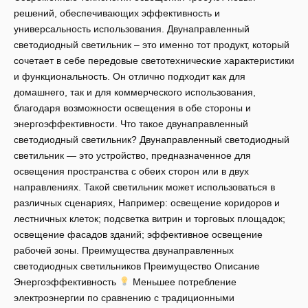
решений, обеспечивающих эффективность и
универсальность использования. Двунаправленный
светодиодный светильник – это именно тот продукт, который
сочетает в себе передовые светотехнические характеристики
и функциональность. Он отлично подходит как для
домашнего, так и для коммерческого использования,
благодаря возможности освещения в обе стороны и
энергоэффективности. Что такое двунаправленный
светодиодный светильник? Двунаправленный светодиодный
светильник — это устройство, предназначенное для
освещения пространства с обеих сторон или в двух
направлениях. Такой светильник может использоваться в
различных сценариях, Например: освещение коридоров и
лестничных клеток; подсветка витрин и торговых площадок;
освещение фасадов зданий; эффективное освещение
рабочей зоны. Преимущества двунаправленных
светодиодных светильников Преимущество Описание
Энергоэффективность
Меньшее потребление
электроэнергии по сравнению с традиционными