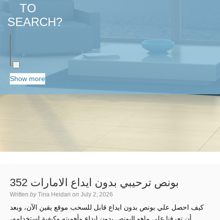
TO
SEARCH?
Show more
بونص ترحيبي بدون ايداع الامارات 352
Written
by
Tina Heidari
on
July 2, 2026
كيف احصل علي بونص بدون ايداع قابل للسحب موقع يقين الآن، وبعد
أن تعرفنا على ماهو البونص بدون إيداع وأهميته وكيفية استخدامه،