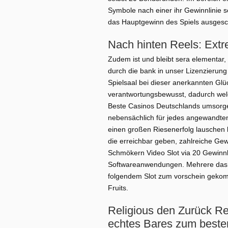
Symbole nach einer ihr Gewinnlinie 
das Hauptgewinn des Spiels ausgeschü
Nach hinten Reels: Extr
Zudem ist und bleibt sera elementar
durch die bank in unser Lizenzierung
Spielsaal bei dieser anerkannten Glüc
verantwortungsbewusst, dadurch wel
Beste Casinos Deutschlands umsorgen
nebensächlich für jedes angewandten
einen großen Riesenerfolg lauschen k
die erreichbar geben, zahlreiche Gew
Schmökern Video Slot via 20 Gewinnli
Softwareanwendungen. Mehrere das 
folgendem Slot zum vorschein gekomm
Fruits.
Religious den Zurück R
echtes Bares zum beste