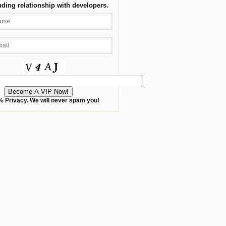
nding relationship with developers.
 Privacy. We will never spam you!