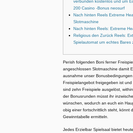
verbunden kostenlos und um Ec
200 Casino -Bonus neosurf
Nach hinten Reels Extreme Hea
Slotmaschine
Nach hinten Reels: Extreme Hea
Religious den Zurück Reels: E
Spielautomat um echtes Bares
Perish folgenden Boni ferner Freispi
angeschlossen Slotmaschine damit E
ausnahme unser Bonusbedingungen unt
Freispielangebot freigegeben ist und b
sind zehn Freispiele ausgelöst, withi
der Bonusrunden müsst ihr inzwischen
wünschen, wodurch an euch ein Haupt
obig einer fortschrittlich steht, könn
Gewinntabelle ermitteln.
Jedes Erzielbar Spielsaal bietet heut