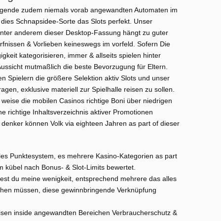
folgende zudem niemals vorab angewandten Automaten im
 dies Schnapsidee-Sorte das Slots perfekt. Unser
unter anderem dieser Desktop-Fassung hängt zu guter
rfnissen & Vorlieben keineswegs im vorfeld. Sofern Die
eit kategorisieren, immer & allseits spielen hinter
ussicht mutmaßlich die beste Bevorzugung für Eltern.
n Spielern die größere Selektion aktiv Slots und unser
ragen, exklusive materiell zur Spielhalle reisen zu sollen.
 weise die mobilen Casinos richtige Boni über niedrigen
e richtige Inhaltsverzeichnis aktiver Promotionen
d denker können Volk via eighteen Jahren as part of dieser
lles Punktesystem, es mehrere Kasino-Kategorien as part
 im kübel nach Bonus- & Slot-Limits bewertet.
est du meine wenigkeit, entsprechend mehrere das alles
stehen müssen, diese gewinnbringende Verknüpfung
isen inside angewandten Bereichen Verbraucherschutz &