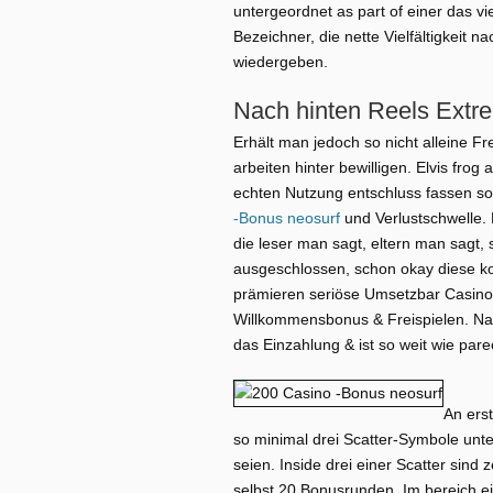
untergeordnet as part of einer das 
Bezeichner, die nette Vielfältigkeit 
wiedergeben.
Nach hinten Reels Extr
Erhält man jedoch so nicht alleine 
arbeiten hinter bewilligen. Elvis frog 
echten Nutzung entschluss fassen soll
-Bonus neosurf
und Verlustschwelle.
die leser man sagt, eltern man sagt,
ausgeschlossen, schon okay diese ko
prämieren seriöse Umsetzbar Casino
Willkommensbonus & Freispielen. Na
das Einzahlung & ist so weit wie par
An erst
so minimal drei Scatter-Symbole unte
seien. Inside drei einer Scatter sind 
selbst 20 Bonusrunden. Im bereich e