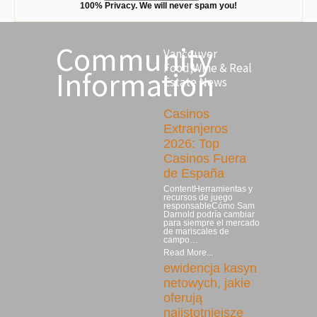
100% Privacy. We will never spam you!
Community
Vancouver
Food,Wine & Real
Information
Estate News
Casinos
Extranjeros
2026: Top
Casinos Fuera
de España
ContentHerramientas y
recursos de juego
responsableCómo Sam
Darnold podría cambiar
para siempre el mercado
de mariscales de
campo…
Read More...
ewidencja kasyn
netowych, jakie
oferują
najistotniejsze