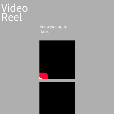
Video
Reel
Keep you up to
date.