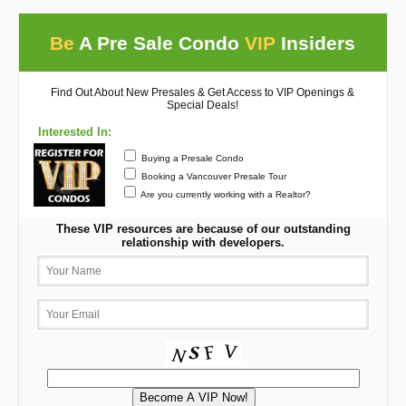
Be
A Pre Sale Condo
VIP
Insiders
Find Out About New Presales & Get Access to VIP Openings &
Special Deals!
Interested In:
Buying a Presale Condo
Booking a Vancouver Presale Tour
Are you currently working with a Realtor?
These VIP resources are because of our outstanding
relationship with developers.