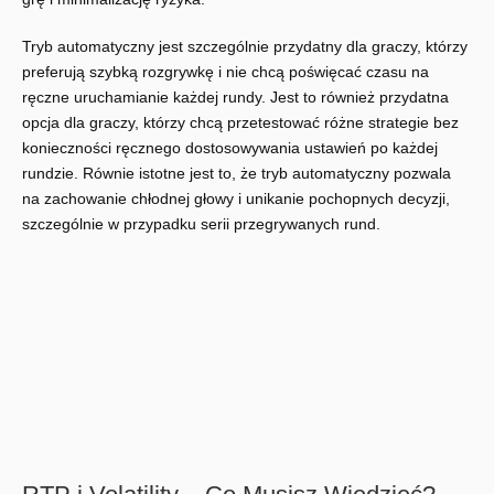
Tryb automatyczny jest szczególnie przydatny dla graczy, którzy
preferują szybką rozgrywkę i nie chcą poświęcać czasu na
ręczne uruchamianie każdej rundy. Jest to również przydatna
opcja dla graczy, którzy chcą przetestować różne strategie bez
konieczności ręcznego dostosowywania ustawień po każdej
rundzie. Równie istotne jest to, że tryb automatyczny pozwala
na zachowanie chłodnej głowy i unikanie pochopnych decyzji,
szczególnie w przypadku serii przegrywanych rund.
Poziom Ryzyka
Minimalna Wygrana
Maksymalna Wygrana
Liczba Linii Wygranych
Niski
0.2x
20x
16
Normalny
0.5x
50x
12
Wysoki
1x
1000x
8