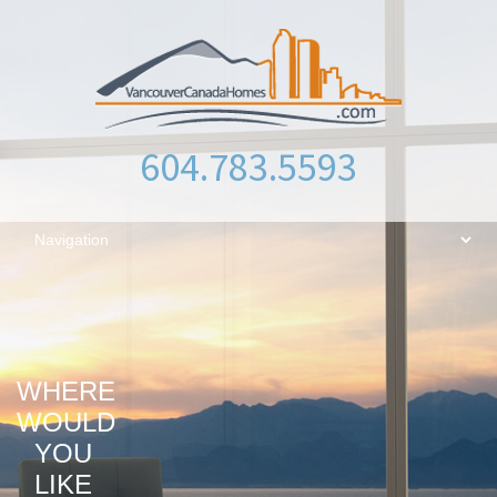
604.783.5593
WHERE
WOULD
YOU
LIKE