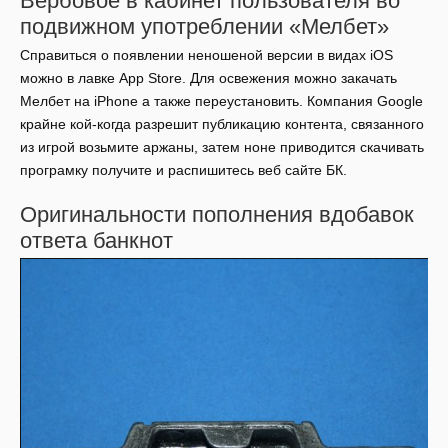
Вербовое в кабинет пользователя во
подвижном употреблении «Мелбет»
Справиться о появлении неношеной версии в видах iOS
можно в лавке App Store. Для освежения можно закачать
Мелбет на iPhone а также переустановить. Компания Google
крайне кой-когда разрешит публикацию контента, связанного
из игрой возьмите аржаны, затем ноне приводится скачивать
програмку получите и распишитесь веб сайте БК.
Оригинальности пополнения вдобавок
ответа банкнот