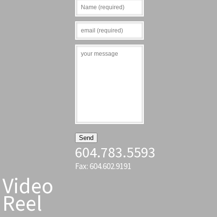
604.783.5593
Fax: 604.602.9191
Video
Reel