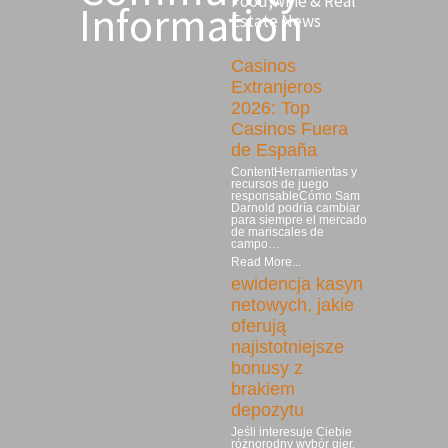
Food,Wine & Real
Information
Estate News
Casinos
Extranjeros
2026: Top
Casinos Fuera
de España
ContentHerramientas y
recursos de juego
responsableCómo Sam
Darnold podría cambiar
para siempre el mercado
de mariscales de
campo…
Read More...
ewidencja kasyn
netowych, jakie
oferują
najistotniejsze
bonusy z
brakiem
depozytu
Jeśli interesuje Ciebie
różnorodny wybór gier,