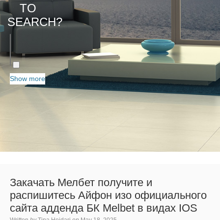
TO
SEARCH?
Show more
Закачать Мелбет получите и
распишитесь Айфон изо официального
сайта адденда БК Melbet в видах IOS