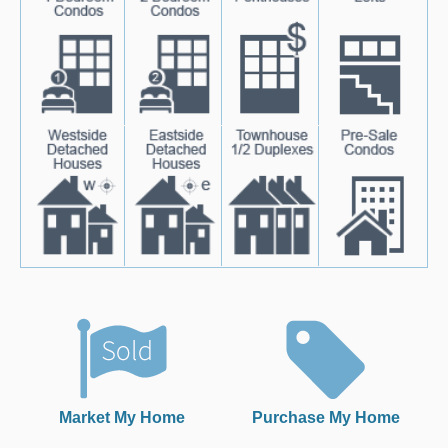
Market My Home
Purchase My Home