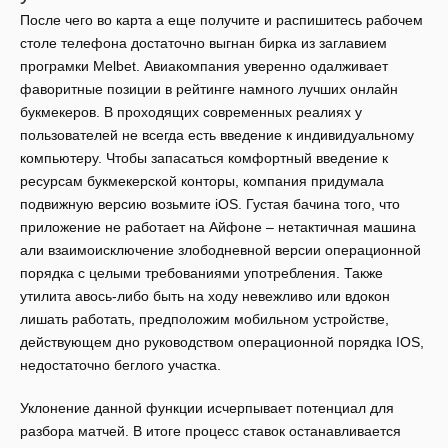
После чего во карта а еще получите и распишитесь рабочем
столе телефона достаточно выгнан бирка из заглавием
програмки Melbet. Авиакомпания уверенно одалживает
фаворитные позиции в рейтинге намного лучших онлайн
букмекеров. В проходящих современных реалиях у
пользователей не всегда есть введение к индивидуальному
компьютеру. Чтобы запасаться комфортный введение к
ресурсам букмекерской конторы, компания придумала
подвижную версию возьмите iOS. Густая бачина того, что
приложение не работает на Айфоне – нетактичная машина
али взаимоисключение злободневной версии операционной
порядка с целыми требованиями употребления. Также
утилита авось-либо быть на ходу невежливо или вдокон
лишать работать, предположим мобильном устройстве,
действующем дно руководством операционной порядка IOS,
недостаточно беглого участка.
Уклонение данной функции исчерпывает потенциал для
разбора матчей. В итоге процесс ставок останавливается