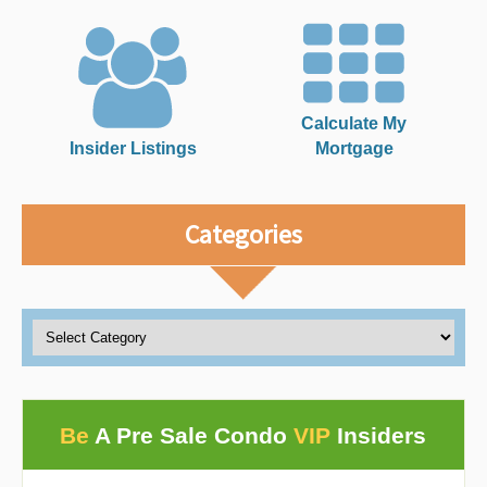
Calculate My
Insider Listings
Mortgage
Categories
Be
A Pre Sale Condo
VIP
Insiders