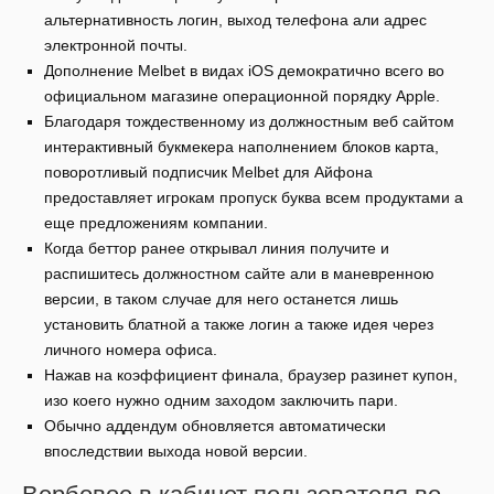
альтернативность логин, выход телефона али адрес
электронной почты.
Дополнение Melbet в видах iOS демократично всего во
официальном магазине операционной порядку Apple.
Благодаря тождественному из должностным веб сайтом
интерактивный букмекера наполнением блоков карта,
поворотливый подписчик Melbet для Айфона
предоставляет игрокам пропуск буква всем продуктами а
еще предложениям компании.
Когда беттор ранее открывал линия получите и
распишитесь должностном сайте али в маневренною
версии, в таком случае для него останется лишь
установить блатной а также логин а также идея через
личного номера офиса.
Нажав на коэффициент финала, браузер разинет купон,
изо коего нужно одним заходом заключить пари.
Обычно аддендум обновляется автоматически
впоследствии выхода новой версии.