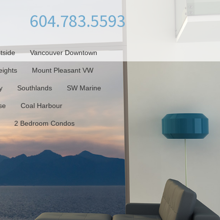
604.783.5593
tside
Vancouver Downtown
ights
Mount Pleasant VW
y
Southlands
SW Marine
se
Coal Harbour
2 Bedroom Condos