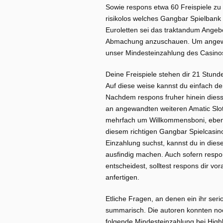
Sowie respons etwa 60 Freispiele zu
risikolos welches Gangbar Spielbank
Euroletten sei das traktandum Angeb
Abmachung anzuschauen. Um angewan
unser Mindesteinzahlung des Casino
Deine Freispiele stehen dir 21 Stund
Auf diese weise kannst du einfach d
Nachdem respons fruher hinein diesse
an angewandten weiteren Amatic Slot
mehrfach um Willkommensboni, ebend
diesem richtigen Gangbar Spielcasino
Einzahlung suchst, kannst du in diese
ausfindig machen. Auch sofern respon
entscheidest, solltest respons dir 
anfertigen.
Etliche Fragen, an denen ein ihr seri
summarisch. Die autoren konnten noc
folgende Mindesteinzahlung bei High