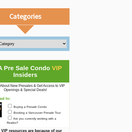
Categories
A Pre Sale Condo
VIP
Insiders
 About New Presales & Get Access to VIP
Openings & Special Deals!
ted In:
Buying a Presale Condo
Booking a Vancouver Presale Tour
Are you currently working with a
Realtor?
 VIP resources are because of our