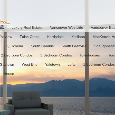
act
Luxury Real Estate
Vancouver Westside
Vancouver Eas
Fairview
False Creek
Kerrisdale
Kitsilano
MacKenzie He
Quilchena
South Cambie
South Granville
Shaughness
2 Bedroom Condos
3 Bedroom Condos
Townhouses
Hou
Gastown
West End
Yaletown
Lofts
1 Bedroom Condos
House