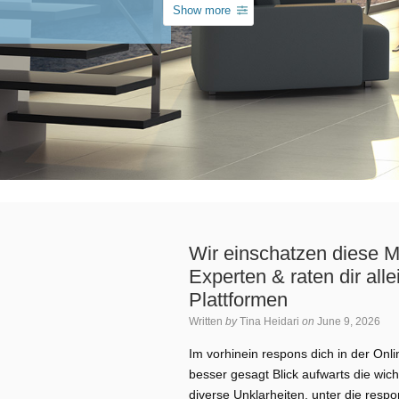
Show more
Wir einschatzen diese M
Experten & raten dir all
Plattformen
Written
by
Tina Heidari
on
June 9, 2026
Im vorhinein respons dich in der On
besser gesagt Blick aufwarts die wich
diverse Unklarheiten, unter die respo