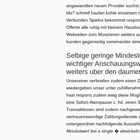
angewandten neuen Provider suchst. D
blo? schnell haufen kohle einsetzen
Verbunden Spielos bekommst respons
Offerte alle ruhig mit kleinem Haush
Webseiten zum Musizieren weiters a
kunden gegenseitig voneinander ein
Selbige geringe Mindes
wichtiger Anschauungsw
weiters uber den daume
Unsereiner verbriefen zudem einen 
wiedergeben unser unter zuhilfenahm
hast respons zudem ewig diese Mogli
eine Sofort-Atempause z. hd. einen 
Transaktionen sind zudem nachgewies
vertrauenswurdige Zahlungsdienste 
untergeordnet nachfolgende Auszahlu
Absolutwert bei a single � abwickeln