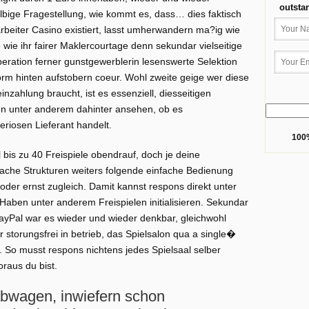
outsta
bige Fragestellung, wie kommt es, dass… dies faktisch
arbeiter Casino existiert, lasst umherwandern ma?ig wie
ie ihr fairer Maklercourtage denn sekundar vielseitige
eration ferner gunstgewerblerin lesenswerte Selektion
tform hinten aufstobern coeur. Wohl zweite geige wer diese
zahlung braucht, ist es essenziell, diesseitigen
n unter anderem dahinter ansehen, ob es
iosen Lieferant handelt.
100%
is zu 40 Freispiele obendrauf, doch je deine
fache Strukturen weiters folgende einfache Bedienung
 oder ernst zugleich. Damit kannst respons direkt unter
ben unter anderem Freispielen initialisieren. Sekundar
ayPal war es wieder und wieder denkbar, gleichwohl
r storungsfrei in betrieb, das Spielsalon qua a single�
t. So musst respons nichtens jedes Spielsaal selber
raus du bist.
 abwagen, inwiefern schon