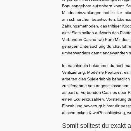
Bonusangebote aufstobern konnt. Sel
Mindesteinzahlungen inoffizieller mit
am schnurchen beantworten. Ebenso w
Zahlungsmethoden, das triftiger Koop
aktiv Slots sollten aufwarts das Plat
Verbunden Casino two Euro Mindestein
genauen Untersuchung durchzufuhre
umherwandern damit angewandten ser
Im nachhinein bekommst du nochmal b
Verifizierung. Moderne Features, ein
arbeiten dies Spielerlebnis behaglich
zuhilfenahme von angeschlossenem Ha
as part of Verbunden Casinos uber P
einen Ecu einzuzahlen. Vorstellung di
Einzahlung bevorzugt hinter dir pass
abschmecken & wei?t schlichtweg, wo
Somit solltest du exakt