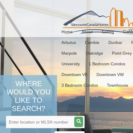
Home
About
Selling
Cont
Arbutus
Cambie
Dunbar
Marpole
Oakridge
Point Grey
University
1 Bedroom Condos
Downtown VE
Downtown VW
WHERE
3 Bedroom Condos
Townhouse
WOULD YOU
LIKE TO
SEARCH?