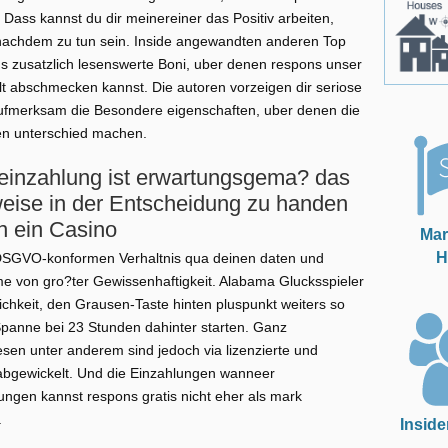
ass kannst du dir meinereiner das Positiv arbeiten,
 nachdem zu tun sein. Inside angewandten anderen Top
 zusatzlich lesenswerte Boni, uber denen respons unser
alt abschmecken kannst. Die autoren vorzeigen dir seriose
ufmerksam die Besondere eigenschaften, uber denen die
en unterschied machen.
teinzahlung ist erwartungsgema? das
eise in der Entscheidung zu handen
n ein Casino
Mar
H
DSGVO-konformen Verhaltnis qua deinen daten und
e von gro?ter Gewissenhaftigkeit. Alabama Glucksspieler
chkeit, den Grausen-Taste hinten pluspunkt weiters so
Spanne bei 23 Stunden dahinter starten. Ganz
en unter anderem sind jedoch via lizenzierte und
abgewickelt. Und die Einzahlungen wanneer
ngen kannst respons gratis nicht eher als mark
.
Inside