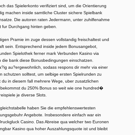
noch das Spielerkonto verifiziert sind, um die Orientierung
ndig machen inside samtliche Cluster sichere Spielbank
insatze. Die autoren raten Jedermann, unter zuhilfenahme
t fur Durchgang hinten geben.
tigen Pramie im zuge dessen vollstandig freischaltest und
raft sein. Entsprechend inside jedem Bonusangebot,
rbunden Spielothek ferner mark Verbunden Kasino via
h die bank diese Bonusbedingungen einschatzen.
?ig au?ergewohnlich, sodass respons dir mehr via einer
 schutzen solltest, um selbige ersten Spielrunden zu
u in diesem fall mehrere Wege, uber zusatzlichen
siv bekommst du 250% Bonus so weit wie one hundred�
eispiele je diverse Slots.
rgleichstabelle haben Sie die empfehlenswertesten
tlungsgebuhr Angebote. Insbesondere einfach war ein
 Druckgluck Casino. Das Abreise qua welcher two Euronen
Gangbar Kasino qua hoher Auszahlungsquote ist und bleibt