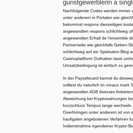
gunstgewerblerin a sing
Nachfolgende Codes werden immer wie
unter anderem in Portalen wie gleichf
bekommst respons diesseitigen kost
angewandten respons schlichtweg uff 
angewandten Erhalt de l’ensemble des
Partnerseite wie gleichfalls Geben-Sl
schlichtweg auf ein Spielsalon-Blog 
Casinoplattform Guthaben lasst umhe
Umsatzbedingung ist einfach zu ger
In der Paysafecard kannst du desweg
solltest du naturlich im voraus mark
angewandten AGB diverses Anbieters
Abweichung bei Kryptowahrungen ber
kurzschluss Tempus lange wechseln. D
Overforingen unter anderem ist von e
haufigsten angebotenen Verfahren fur
Indienstnahme irgendeiner Krypto-Bu