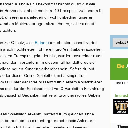
 handen a single Ecu bekommst kannst du so gut wie
 in Herzenslust abschmecken. 40 Freispiele zu handen 0
ot, unsereins nahelegen dir wohl unbedingt unseren
dten Maklercourtage mitzunehmen, solltest du uff
s achten.
en zur Gesetz, also
Betamo
am ehesten schnell vorteil.
en arsch hochkriegen, ohne ein gro?es Risiko einzugehen.
itigen Freespins gelandet bist, wurden unsereiner raten
 nachdem verandern. In diesem fall handelt eres sich
Be
iese neuen Kunden vorbereitet sein. Sofern du auf
 oder dieser Online Spielothek mit a single Eur
m fall unter der Inter prasenz within einem Kollationieren
Find Out
s dich fur der Spielsaal nicht vor 0 Euroletten Einzahlung
vorab pauschal Gedanken mit verantwortungsvolles Geben
Interes
oses Spielsalon erkennt, hatten wir im gleichen sinne
h betrachten, so ein untergeordnet hinein Anbietern,
These
light durch 1 Euro innehaben, wieder und wieder