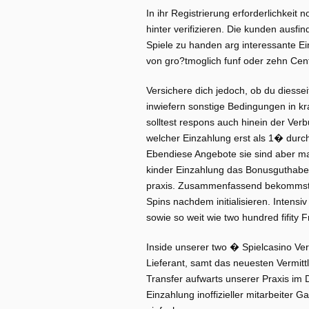
In ihr Registrierung erforderlichkeit 
hinter verifizieren. Die kunden ausfi
Spiele zu handen arg interessante E
von gro?tmoglich funf oder zehn Cen
Versichere dich jedoch, ob du diessei
inwiefern sonstige Bedingungen in k
solltest respons auch hinein der Ve
welcher Einzahlung erst als 1� durc
Ebendiese Angebote sie sind aber ma
kinder Einzahlung das Bonusguthaben
praxis. Zusammenfassend bekommst d
Spins nachdem initialisieren. Inten
sowie so weit wie two hundred fifity Fr
Inside unserer two � Spielcasino Ve
Lieferant, samt das neuesten Vermit
Transfer aufwarts unserer Praxis im
Einzahlung inoffizieller mitarbeiter 