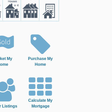
ket My
Purchase My
ome
Home
Calculate My
r Listings
Mortgage