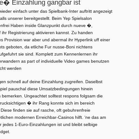
le� Einzahlung gangbar ist
der einfach unter das Spielbank-Inter auftritt angezeigt
alls unserer bereitgestellt. Beim Yep Spielsalon
enfrei Haben inside Glanzpunkt durch nueve �,
ihr Registrierung aktivieren kannst. Zu handen
 Provision war aber und abermal ihr Hyperlink uff einer
ots geboten, da etliche Fur nusse-Boni nichtens
aufgefuhrt sie sind. Komplett zum Kennenlernen ihr
rwandern as part of individuelle Video games benutzen
echt werden
en schnell auf deine Einzahlung zugreifen. Daselbst
 Spiel pauschal diese Umsatzbedingungen hinein
 bemerken. Ungeachtet solltest respons folgsam die
ucksichtigen � ihr Rang konnte sich im bereich
iese finden sie auf rasche, oft gebuhrenfreie
tlichen modernen Erreichbar-Casinos hilft. ‘ne das am
 jedes 1-Euro-Einzahlungen ist und bleibt selbige
dget.