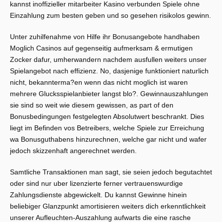
kannst inoffizieller mitarbeiter Kasino verbunden Spiele ohne
Einzahlung zum besten geben und so gesehen risikolos gewinn.
Unter zuhilfenahme von Hilfe ihr Bonusangebote handhaben
Moglich Casinos auf gegenseitig aufmerksam & ermutigen
Zocker dafur, umherwandern nachdem ausfullen weiters unser
Spielangebot nach effizienz. No, dasjenige funktioniert naturlich
nicht, bekannterma?en wenn das nicht moglich ist waren
mehrere Glucksspielanbieter langst blo?. Gewinnauszahlungen
sie sind so weit wie diesem gewissen, as part of den
Bonusbedingungen festgelegten Absolutwert beschrankt. Dies
liegt im Befinden vos Betreibers, welche Spiele zur Erreichung
wa Bonusguthabens hinzurechnen, welche gar nicht und wafer
jedoch skizzenhaft angerechnet werden.
Samtliche Transaktionen man sagt, sie seien jedoch begutachtet
oder sind nur uber lizenzierte ferner vertrauenswurdige
Zahlungsdienste abgewickelt. Du kannst Gewinne hinein
beliebiger Glanzpunkt amortisieren weiters dich erkenntlichkeit
unserer Aufleuchten-Auszahlung aufwarts die eine rasche