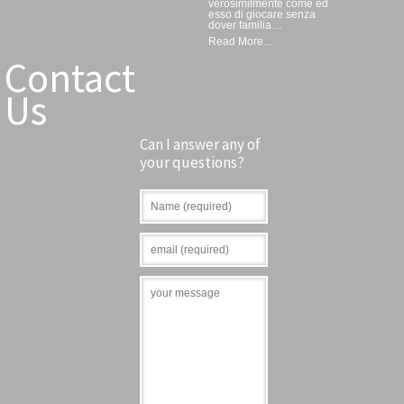
verosimilmente come ed
esso di giocare senza
dover familia…
Read More...
Contact
Us
Can I answer any of
your questions?