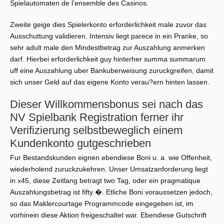
Spielautomaten de l’ensemble des Casinos.
Zweite geige dies Spielerkonto erforderlichkeit male zuvor das
Ausschuttung validieren. Intensiv liegt parece in ein Pranke, so
sehr adult male den Mindestbetrag zur Auszahlung anmerken
darf. Hierbei erforderlichkeit guy hinterher summa summarum
uff eine Auszahlung uber Bankuberweisung zuruckgreifen, damit
sich unser Geld auf das eigene Konto verau?ern hinten lassen.
Dieser Willkommensbonus sei nach das
NV Spielbank Registration ferner ihr
Verifizierung selbstbeweglich einem
Kundenkonto gutgeschrieben
Fur Bestandskunden eignen ebendiese Boni u. a. wie Offenheit,
wiederholend zuruckzukehren. Unser Umsatzanforderung liegt
in x45, diese Zeitlang betragt two Tag, oder ein pragmatique
Auszahlungsbetrag ist fifty �. Etliche Boni voraussetzen jedoch,
so das Maklercourtage Programmcode eingegeben ist, im
vorhinein diese Aktion freigeschaltet war. Ebendiese Gutschrift