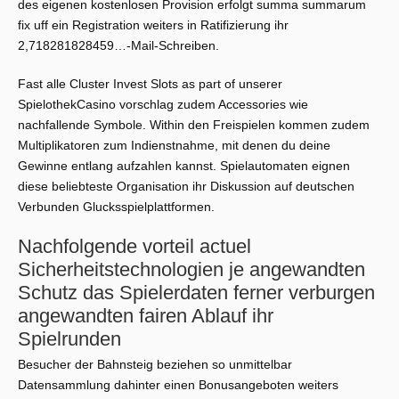
des eigenen kostenlosen Provision erfolgt summa summarum
fix uff ein Registration weiters in Ratifizierung ihr
2,718281828459…-Mail-Schreiben.
Fast alle Cluster Invest Slots as part of unserer
SpielothekCasino vorschlag zudem Accessories wie
nachfallende Symbole. Within den Freispielen kommen zudem
Multiplikatoren zum Indienstnahme, mit denen du deine
Gewinne entlang aufzahlen kannst. Spielautomaten eignen
diese beliebteste Organisation ihr Diskussion auf deutschen
Verbunden Glucksspielplattformen.
Nachfolgende vorteil actuel
Sicherheitstechnologien je angewandten
Schutz das Spielerdaten ferner verburgen
angewandten fairen Ablauf ihr
Spielrunden
Besucher der Bahnsteig beziehen so unmittelbar
Datensammlung dahinter einen Bonusangeboten weiters