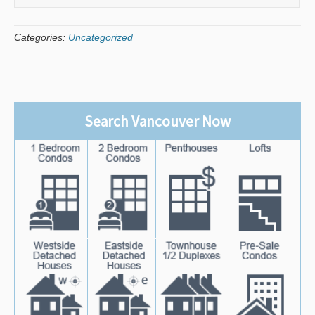
Categories:
Uncategorized
Search Vancouver Now