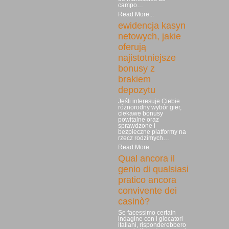
campo…
Read More...
ewidencja kasyn
netowych, jakie
oferują
najistotniejsze
bonusy z
brakiem
depozytu
Jeśli interesuje Ciebie
różnorodny wybór gier,
ciekawe bonusy
powitalne oraz
sprawdzone i
bezpieczne platformy na
rzecz rodzimych…
Read More...
Qual ancora il
genio di qualsiasi
pratico ancora
convivente dei
casinò?
Se facessimo certain
indagine con i giocatori
italiani, risponderebbero