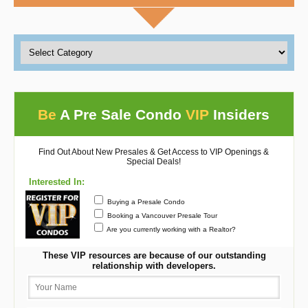
Be
A Pre Sale Condo
VIP
Insiders
Find Out About New Presales & Get Access to VIP Openings &
Special Deals!
Interested In:
Buying a Presale Condo
Booking a Vancouver Presale Tour
Are you currently working with a Realtor?
These VIP resources are because of our outstanding
relationship with developers.