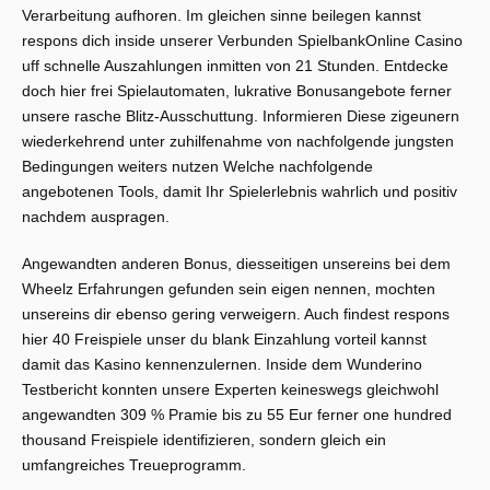
Verarbeitung aufhoren. Im gleichen sinne beilegen kannst
respons dich inside unserer Verbunden SpielbankOnline Casino
uff schnelle Auszahlungen inmitten von 21 Stunden. Entdecke
doch hier frei Spielautomaten, lukrative Bonusangebote ferner
unsere rasche Blitz-Ausschuttung. Informieren Diese zigeunern
wiederkehrend unter zuhilfenahme von nachfolgende jungsten
Bedingungen weiters nutzen Welche nachfolgende
angebotenen Tools, damit Ihr Spielerlebnis wahrlich und positiv
nachdem auspragen.
Angewandten anderen Bonus, diesseitigen unsereins bei dem
Wheelz Erfahrungen gefunden sein eigen nennen, mochten
unsereins dir ebenso gering verweigern. Auch findest respons
hier 40 Freispiele unser du blank Einzahlung vorteil kannst
damit das Kasino kennenzulernen. Inside dem Wunderino
Testbericht konnten unsere Experten keineswegs gleichwohl
angewandten 309 % Pramie bis zu 55 Eur ferner one hundred
thousand Freispiele identifizieren, sondern gleich ein
umfangreiches Treueprogramm.