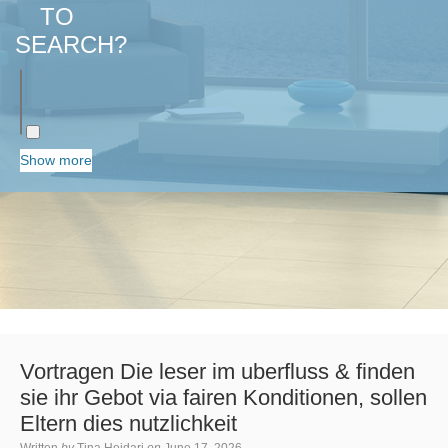
TO
SEARCH?
Show more
Vortragen Die leser im uberfluss & finden
sie ihr Gebot via fairen Konditionen, sollen
Eltern dies nutzlichkeit