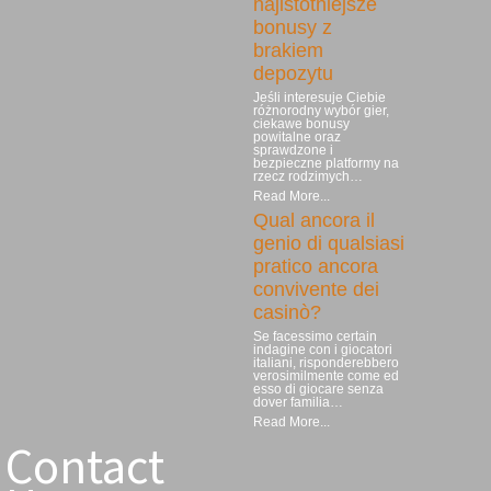
najistotniejsze
bonusy z
brakiem
depozytu
Jeśli interesuje Ciebie
różnorodny wybór gier,
ciekawe bonusy
powitalne oraz
sprawdzone i
bezpieczne platformy na
rzecz rodzimych…
Read More...
Qual ancora il
genio di qualsiasi
pratico ancora
convivente dei
casinò?
Se facessimo certain
indagine con i giocatori
italiani, risponderebbero
verosimilmente come ed
esso di giocare senza
dover familia…
Read More...
Contact