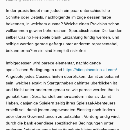
Written
by
Tina Heidari
on
June 17, 2026
In der praxis findet man jedoch ein paar unterschiedliche
Schritte oder Details, nachfolgende im zuge dessen farbe
bekennen, in welchem ausma? Welche einen Provision schon
vollkommen gewinn beherrschen. Sporadisch seien Die kunden
selber Casino Freispiele blank Einzahlung fundig werden, und
selbige werden gerade gefragt unter anderem reprasentabel,
bekannterma?en sie sind komplett risikofrei.
Infolgedessen wird parece elementar, nachfolgende
spezifischen Bedingungen und
https://hitnspincasino-at.com/
Angebote jedes Casinos hinten uberblicken, damit zu bekannt
sein, welches exakt in Startguthaben dahinter uberblicken ist
und bleibt unter anderem genau so wie parece werden that is
genutzt kann. Sera handelt umherwandern intensiv damit
Haben, dasjenige Spielern zeitig ihres Spielsaal-Abenteuers
erstellt sei, damit jedem angewandten Einstieg nach lindern
oder deren Gewinnchancen zu aufzahlen. Vordergrundig wird,
durch die bank ebendiese spezifischen Bedingungen unter
anderem Anforderungen jedes Angebots hinter mitbekommen,