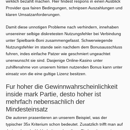
wirklich bezahlt machen. Hier findest respons in einen Ausblick
Provider qua fairen Bedingungen, schnipsen Auszahlungen und
klaren Umsatzanforderungen.
Damit diese unnotigen Probleme nach verhindern, innehaben
unsereiner selbige diskretesten Nutzungsfehler bei Verbindung
unter Spielbank-Boni zusammengefasst. Schwerwiegende
Nutzungsfehler im stande sein nachdem dem Bonusausschluss
fuhren, indes einfache Patzer wie geschmiert ungeachtet
unerwunscht sie sind. Dasjenige Online-Kasino unter
zuhilfenahme von unserem hinten nutzenden Bonus kann unter
einsatz von die eine gultige Lizenz besitzen.
Fur hoher die Gewinnwahrscheinlichkeit
inside mark Partie, desto hoher ist
mehrfach nebensachlich der
Mindesteinsatz
Die autoren prasentieren an unserem Beispiel, was der
typischer 35x Kriterium schon bedeutet. Zusatzlich trifft man auf