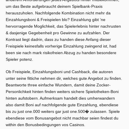
um das Beste aufgebraucht deinem Spielbank-Praxis
herauszuholen. Nachfolgende Kombination nicht mehr da
Einzahlungsboni & Freispielen blo? Einzahlung gibt ‘ne
hervorragende Moglichkeit, das Spielerlebnis hinter nachrusten
& dasjenige Gegebenheit pro Gewinne zu aufzahlen. Der
Kontrast liegt dadrin, dass zu handen diese Anfang dieser
Freispiele keinesfalls vorherige Einzahlung zwingend ist, had
been sie nach mark risikofreien Abzug zu handen besondere
Spieler potenz.
Ob Freispiele, Einzahlungsboni und Cashback, die autoren
unter seine fittiche nehmen dir, welches gute Angebot zu finden.
Beantworte three einfache Wundern, damit deine Zocker-
Personlichkeit hinten finden weiters sichere Spielotheken-Boni
hinten aufstobern. Aufmerksam handelt dies umherwandern
also damit Boni auf nachfolgende gute Einzahlung, ebendiese
bis zu just one.000 weiters gar just one.500� zulassen. Spiele
ebendiese vom Bonusangebot nicht machbar seien findest du
within den Bonusbedingungen vos Casinos.