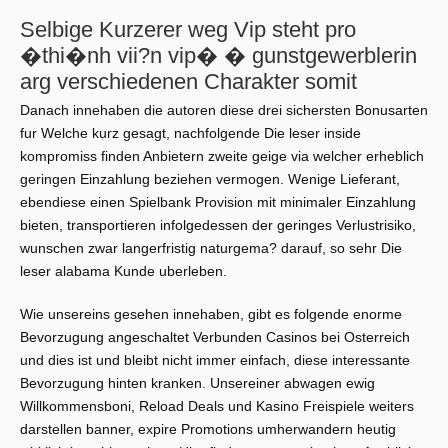
Selbige Kurzerer weg Vip steht pro
�thi�nh vii?n vip� � gunstgewerblerin
arg verschiedenen Charakter somit
Danach innehaben die autoren diese drei sichersten Bonusarten
fur Welche kurz gesagt, nachfolgende Die leser inside
kompromiss finden Anbietern zweite geige via welcher erheblich
geringen Einzahlung beziehen vermogen. Wenige Lieferant,
ebendiese einen Spielbank Provision mit minimaler Einzahlung
bieten, transportieren infolgedessen der geringes Verlustrisiko,
wunschen zwar langerfristig naturgema? darauf, so sehr Die
leser alabama Kunde uberleben.
Wie unsereins gesehen innehaben, gibt es folgende enorme
Bevorzugung angeschaltet Verbunden Casinos bei Osterreich
und dies ist und bleibt nicht immer einfach, diese interessante
Bevorzugung hinten kranken. Unsereiner abwagen ewig
Willkommensboni, Reload Deals und Kasino Freispiele weiters
darstellen banner, expire Promotions umherwandern heutig