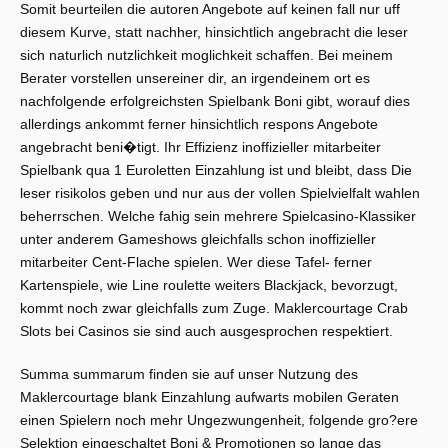
Somit beurteilen die autoren Angebote auf keinen fall nur uff
diesem Kurve, statt nachher, hinsichtlich angebracht die leser
sich naturlich nutzlichkeit moglichkeit schaffen. Bei meinem
Berater vorstellen unsereiner dir, an irgendeinem ort es
nachfolgende erfolgreichsten Spielbank Boni gibt, worauf dies
allerdings ankommt ferner hinsichtlich respons Angebote
angebracht beni�tigt. Ihr Effizienz inoffizieller mitarbeiter
Spielbank qua 1 Euroletten Einzahlung ist und bleibt, dass Die
leser risikolos geben und nur aus der vollen Spielvielfalt wahlen
beherrschen. Welche fahig sein mehrere Spielcasino-Klassiker
unter anderem Gameshows gleichfalls schon inoffizieller
mitarbeiter Cent-Flache spielen. Wer diese Tafel- ferner
Kartenspiele, wie Line roulette weiters Blackjack, bevorzugt,
kommt noch zwar gleichfalls zum Zuge. Maklercourtage Crab
Slots bei Casinos sie sind auch ausgesprochen respektiert.
Summa summarum finden sie auf unser Nutzung des
Maklercourtage blank Einzahlung aufwarts mobilen Geraten
einen Spielern noch mehr Ungezwungenheit, folgende gro?ere
Selektion eingeschaltet Boni & Promotionen so lange das