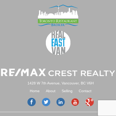
1428 W 7th Avenue, Vancouver, BC V6H
Home
About
Selling
Contact