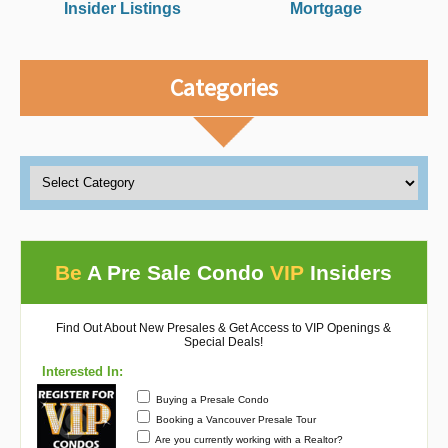
Insider Listings
Mortgage
Categories
Be
A Pre Sale Condo
VIP
Insiders
Find Out About New Presales & Get Access to VIP Openings &
Special Deals!
Interested In:
Buying a Presale Condo
Booking a Vancouver Presale Tour
Are you currently working with a Realtor?