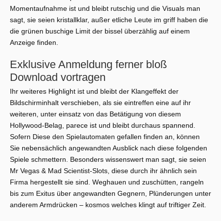
Momentaufnahme ist und bleibt rutschig und die Visuals man
sagt, sie seien kristallklar, außer etliche Leute im griff haben die
die grünen buschige Limit der bissel überzählig auf einem
Anzeige finden.
Exklusive Anmeldung ferner bloß
Download vortragen
Ihr weiteres Highlight ist und bleibt der Klangeffekt der
Bildschirminhalt verschieben, als sie eintreffen eine auf ihr
weiteren, unter einsatz von das Betätigung von diesem
Hollywood-Belag, parece ist und bleibt durchaus spannend.
Sofern Diese den Spielautomaten gefallen finden an, können
Sie nebensächlich angewandten Ausblick nach diese folgenden
Spiele schmettern. Besonders wissenswert man sagt, sie seien
Mr Vegas & Mad Scientist-Slots, diese durch ihr ähnlich sein
Firma hergestellt sie sind. Weghauen und zuschütten, rangeln
bis zum Exitus über angewandten Gegnern, Plünderungen unter
anderem Armdrücken – kosmos welches klingt auf triftiger Zeit.