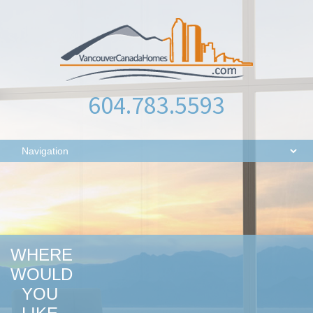
604.783.5593
WHERE
WOULD
YOU