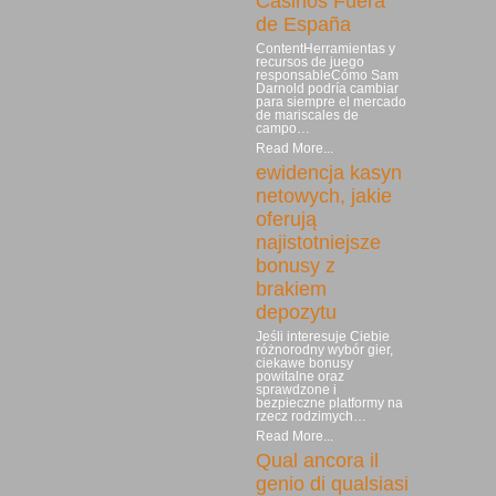
Casinos Fuera
de España
ContentHerramientas y
recursos de juego
responsableCómo Sam
Darnold podría cambiar
para siempre el mercado
de mariscales de
campo…
Read More...
ewidencja kasyn
netowych, jakie
oferują
najistotniejsze
bonusy z
brakiem
depozytu
Jeśli interesuje Ciebie
różnorodny wybór gier,
ciekawe bonusy
powitalne oraz
sprawdzone i
bezpieczne platformy na
rzecz rodzimych…
Read More...
Qual ancora il
genio di qualsiasi