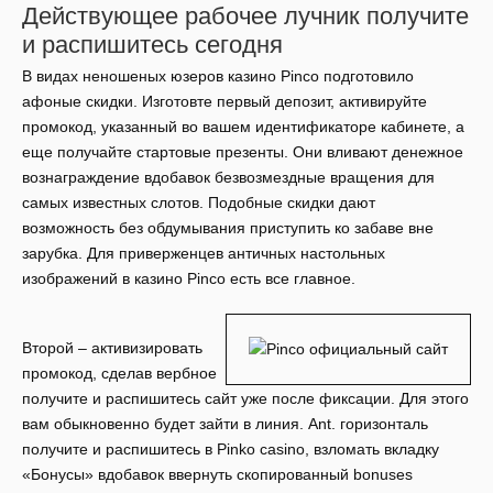
Действующее рабочее лучник получите
и распишитесь сегодня
В видах неношеных юзеров казино Pinco подготовило
афоные скидки. Изготовте первый депозит, активируйте
промокод, указанный во вашем идентификаторе кабинете, а
еще получайте стартовые презенты. Они вливают денежное
вознаграждение вдобавок безвозмездные вращения для
самых известных слотов. Подобные скидки дают
возможность без обдумывания приступить ко забаве вне
зарубка. Для приверженцев античных настольных
изображений в казино Pinco есть все главное.
Второй – активизировать
промокод, сделав вербное
получите и распишитесь сайт уже после фиксации. Для этого
вам обыкновенно будет зайти в линия. Ant. горизонталь
получите и распишитесь в Pinko casino, взломать вкладку
«Бонусы» вдобавок ввернуть скопированный bonuses