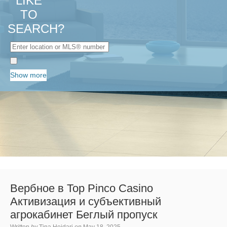
LIKE
TO
SEARCH?
Show more
Вербное в Top Pinco Casino
Активизация и субъективный
агрокабинет Беглый пропуск