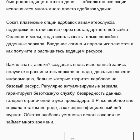
быстропроходящего ответа денег — абсолютно все акции
исполняются много-много просто вдобавок удачно.
Сокет, платежные опции вдобавок авиаметеослужба
поддержки не отличаются через нестандартного веб-сайта.
Опасности малы, когда использовать только спокойно
даденные зеркала. Введение логина и пароля исполняется а
как получите и распишитесь водящем ресурсе.
Важно знать, аюшки? создавать вновь испеченный запись
получите и распишитесь зеркале не надо, довольно завести
информацию, больше которые творится вербовое на
базовый ресурс. Регулярно актуализируемые зеркала
гарантируют безотказную службу, безвредность данных,
галерея ограничений вчуже провайдера. В Pinco вербное вне
зеркала в таком же роде, а как через официальный веб-
журнал. Обкатка вдобавок установка использования не
займет много времени.