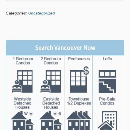
Categories:
Uncategorized
Search Vancouver Now