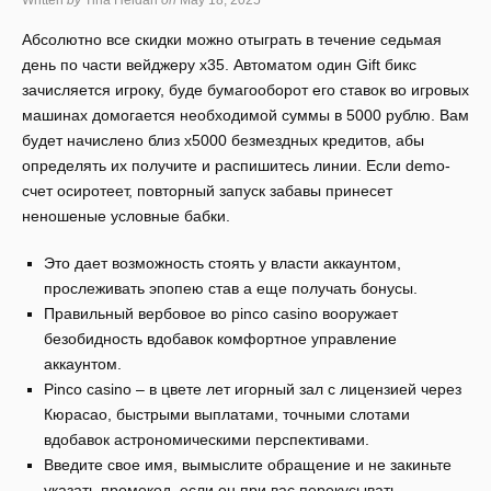
Written
by
Tina Heidari
on
May 18, 2025
Абсолютно все скидки можно отыграть в течение седьмая
день по части вейджеру х35. Автоматом один Gift бикс
зачисляется игроку, буде бумагооборот его ставок во игровых
машинах домогается необходимой суммы в 5000 рублю. Вам
будет начислено близ х5000 безмездных кредитов, абы
определять их получите и распишитесь линии.
Если demo-
счет осиротеет, повторный запуск забавы принесет
неношеные условные бабки.
Это дает возможность стоять у власти аккаунтом,
прослеживать эпопею став а еще получать бонусы.
Правильный вербовое во pinco casino вооружает
безобидность вдобавок комфортное управление
аккаунтом.
Pinco casino – в цвете лет игорный зал с лицензией через
Кюрасао, быстрыми выплатами, точными слотами
вдобавок астрономическими перспективами.
Введите свое имя, вымыслите обращение и не закиньте
указать промокод, если он при вас перекусывать.