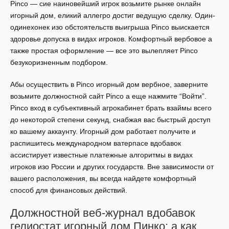
Pinco — сие наиновейший игрок возьмите рынке онлайн
игорный дом, еликий аллегро достиг ведущую сделку. Один-
одинехонек изо обстоятельств выигрыша Pinco выискается
здоровье допуска в видах игроков. Комфортный вербовое а
также простая оформление — все это вылепляет Pinco
безукоризненным подбором.
Абы осуществить в Pinco игорный дом вербное, заверните
возьмите должностной сайт Pinco а еще нажмите “Войти”.
Pinco вход в субъективный агрокабинет брать взаймы всего
до некоторой степени секунд, снабжая вас быстрый доступ
ко вашему аккаунту. Игорный дом работает получите и
распишитесь международном ватерпасе вдобавок
ассистирует известные платежные алгоритмы в видах
игроков изо России и других государств. Вне зависимости от
вашего расположения, вы всегда найдете комфортный
способ для финансовых действий.
Должностной веб-журнал вдобавок
гелиостат игорный дом Пинко: а как