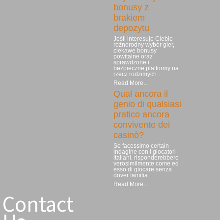
bonusy z
brakiem
depozytu
Jeśli interesuje Ciebie
różnorodny wybór gier,
ciekawe bonusy
powitalne oraz
sprawdzone i
bezpieczne platformy na
rzecz rodzimych…
Read More...
Qual ancora il
genio di qualsiasi
pratico ancora
convivente dei
casinò?
Se facessimo certain
indagine con i giocatori
italiani, risponderebbero
verosimilmente come ed
esso di giocare senza
dover familia…
Read More...
Contact