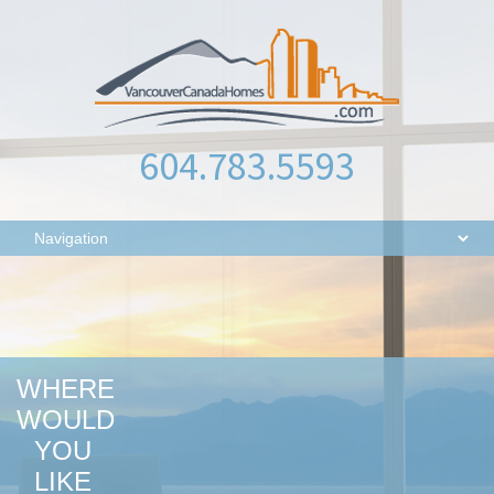
604.783.5593
WHERE
WOULD
YOU
LIKE