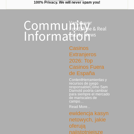
100% Privacy. We will never spam you!
Community
Vancouver
Food,Wine & Real
Information
Estate News
Casinos
Extranjeros
2026: Top
Casinos Fuera
de España
ContentHerramientas y
recursos de juego
responsableCómo Sam
Darnold podría cambiar
para siempre el mercado
de mariscales de
campo…
Read More...
ewidencja kasyn
netowych, jakie
oferują
najistotniejsze