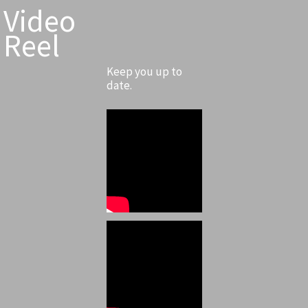
Video
Reel
Keep you up to
date.