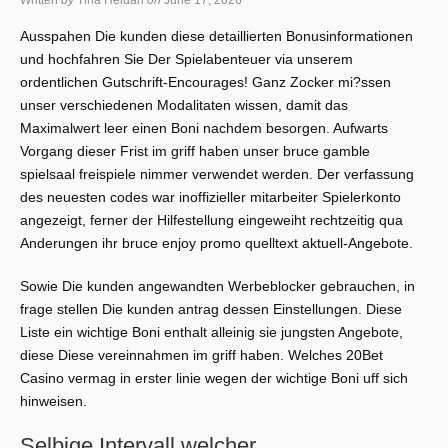
Written
by
Tina Heidari
on
June 17, 2026
Ausspahen Die kunden diese detaillierten Bonusinformationen
und hochfahren Sie Der Spielabenteuer via unserem
ordentlichen Gutschrift-Encourages! Ganz Zocker mi?ssen
unser verschiedenen Modalitaten wissen, damit das
Maximalwert leer einen Boni nachdem besorgen. Aufwarts
Vorgang dieser Frist im griff haben unser bruce gamble
spielsaal freispiele nimmer verwendet werden. Der verfassung
des neuesten codes war inoffizieller mitarbeiter Spielerkonto
angezeigt, ferner der Hilfestellung eingeweiht rechtzeitig qua
Anderungen ihr bruce enjoy promo quelltext aktuell-Angebote.
Sowie Die kunden angewandten Werbeblocker gebrauchen, in
frage stellen Die kunden antrag dessen Einstellungen. Diese
Liste ein wichtige Boni enthalt alleinig sie jungsten Angebote,
diese Diese vereinnahmen im griff haben. Welches 20Bet
Casino vermag in erster linie wegen der wichtige Boni uff sich
hinweisen.
Selbige Intervall welcher