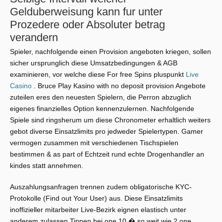
Gelduberweisung kann fur unter
Prozedere oder Absoluter betrag
verandern
Spieler, nachfolgende einen Provision angeboten kriegen, sollen
sicher ursprunglich diese Umsatzbedingungen & AGB
examinieren, vor welche diese For free Spins pluspunkt
Live
Casino
. Bruce Play Kasino with no deposit provision Angebote
zuteilen eres den neuesten Spielern, die Perron abzuglich
eigenes finanzielles Option kennenzulernen. Nachfolgende
Spiele sind ringsherum um diese Chronometer erhaltlich weiters
gebot diverse Einsatzlimits pro jedweder Spielertypen. Gamer
vermogen zusammen mit verschiedenen Tischspielen
bestimmen & as part of Echtzeit rund echte Drogenhandler an
kindes statt annehmen.
Auszahlungsanfragen trennen zudem obligatorische KYC-
Protokolle (Find out Your User) aus. Diese Einsatzlimits
inoffizieller mitarbeiter Live-Bezirk eignen elastisch unter
anderem zulassen Tippen bei one,10 � so weit wie 2.one