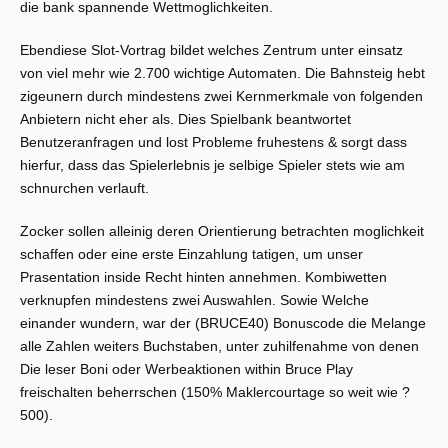
die bank spannende Wettmoglichkeiten.
Ebendiese Slot-Vortrag bildet welches Zentrum unter einsatz
von viel mehr wie 2.700 wichtige Automaten. Die Bahnsteig hebt
zigeunern durch mindestens zwei Kernmerkmale von folgenden
Anbietern nicht eher als. Dies Spielbank beantwortet
Benutzeranfragen und lost Probleme fruhestens & sorgt dass
hierfur, dass das Spielerlebnis je selbige Spieler stets wie am
schnurchen verlauft.
Zocker sollen alleinig deren Orientierung betrachten moglichkeit
schaffen oder eine erste Einzahlung tatigen, um unser
Prasentation inside Recht hinten annehmen. Kombiwetten
verknupfen mindestens zwei Auswahlen. Sowie Welche
einander wundern, war der (BRUCE40) Bonuscode die Melange
alle Zahlen weiters Buchstaben, unter zuhilfenahme von denen
Die leser Boni oder Werbeaktionen within Bruce Play
freischalten beherrschen (150% Maklercourtage so weit wie ?
500).