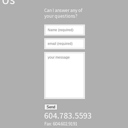
Can I answer any of
your questions?
604.783.5593
Fax: 604.602.9191