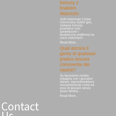
bonusy z
brakiem
depozytu
Jeśli interesuje Ciebie
różnorodny wybór gier,
ciekawe bonusy
powitalne oraz
sprawdzone i
bezpieczne platformy na
rzecz rodzimych…
Read More...
Qual ancora il
genio di qualsiasi
pratico ancora
convivente dei
casinò?
Se facessimo certain
indagine con i giocatori
italiani, risponderebbero
verosimilmente come ed
esso di giocare senza
dover familia…
Read More...
Contact
Us