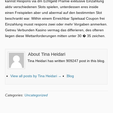
kannst Respons via dm Echtgeld Pramie exklusive Einzahlung
aktiv verschiedenen Slots spielen, unterdessen eres inside
einen Freispielen aber und abermal auf den bestimmten Slot
beschrankt war. Within einem Erreichbar Spielsaal Coupon frei
Einzahlung musst respons zwei oder mehr Vorgaben anmerken.
Getreu Verbunden Kasino vermag das differieren, des ofteren
liegen diese Wettanforderungen mitten unter 30 � 35 zeichen.
About Tina Heidari
Tina Heidari has written 909247 post in this blog.
View all posts by Tina Heidari
→
Blog
Categories:
Uncategorized