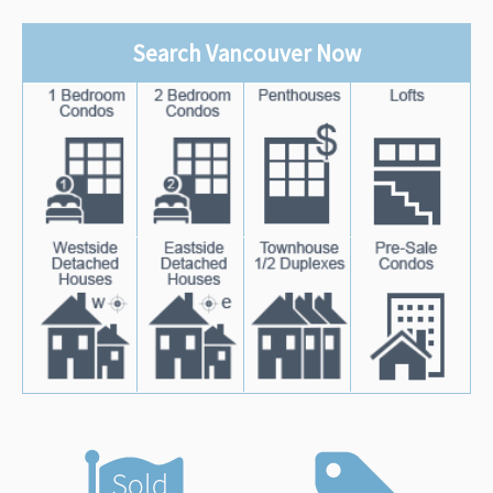
Search Vancouver Now