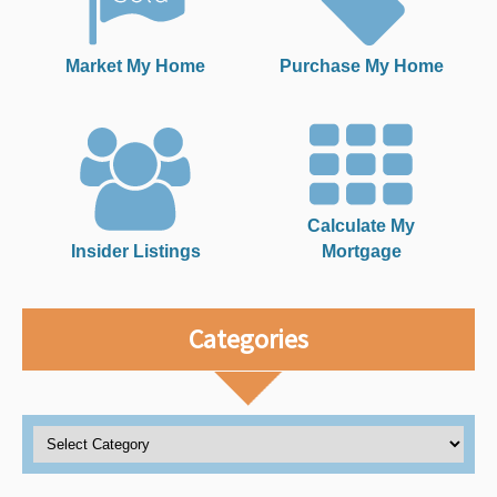
Market My Home
Purchase My Home
Calculate My
Insider Listings
Mortgage
Categories