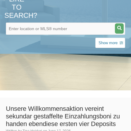
TO
SEARCH?
Show more
Unsere Willkommensaktion vereint
sekundar gestaffelte Einzahlungsboni zu
handen ebendiese ersten vier Deposits