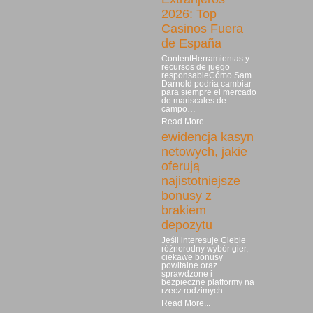
2026: Top
Casinos Fuera
de España
ContentHerramientas y
recursos de juego
responsableCómo Sam
Darnold podría cambiar
para siempre el mercado
de mariscales de
campo…
Read More...
ewidencja kasyn
netowych, jakie
oferują
najistotniejsze
bonusy z
brakiem
depozytu
Jeśli interesuje Ciebie
różnorodny wybór gier,
ciekawe bonusy
powitalne oraz
sprawdzone i
bezpieczne platformy na
rzecz rodzimych…
Read More...