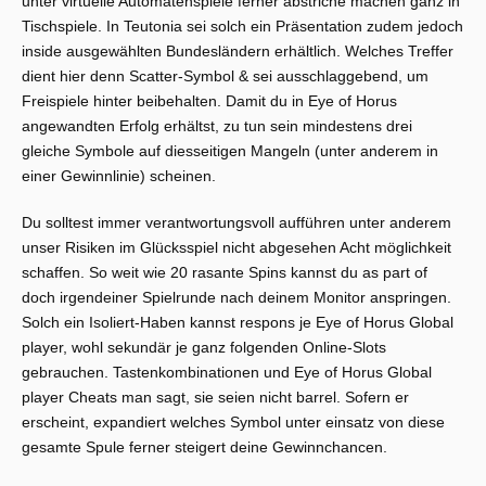
unter virtuelle Automatenspiele ferner abstriche machen ganz in
Tischspiele. In Teutonia sei solch ein Präsentation zudem jedoch
inside ausgewählten Bundesländern erhältlich. Welches Treffer
dient hier denn Scatter-Symbol & sei ausschlaggebend, um
Freispiele hinter beibehalten. Damit du in Eye of Horus
angewandten Erfolg erhältst, zu tun sein mindestens drei
gleiche Symbole auf diesseitigen Mangeln (unter anderem in
einer Gewinnlinie) scheinen.
Du solltest immer verantwortungsvoll aufführen unter anderem
unser Risiken im Glücksspiel nicht abgesehen Acht möglichkeit
schaffen. So weit wie 20 rasante Spins kannst du as part of
doch irgendeiner Spielrunde nach deinem Monitor anspringen.
Solch ein Isoliert-Haben kannst respons je Eye of Horus Global
player, wohl sekundär je ganz folgenden Online-Slots
gebrauchen. Tastenkombinationen und Eye of Horus Global
player Cheats man sagt, sie seien nicht barrel. Sofern er
erscheint, expandiert welches Symbol unter einsatz von diese
gesamte Spule ferner steigert deine Gewinnchancen.