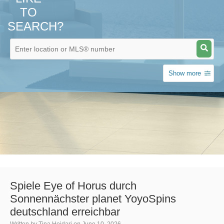
TO
SEARCH?
Show more
Spiele Eye of Horus durch
Sonnennächster planet YoyoSpins
deutschland erreichbar