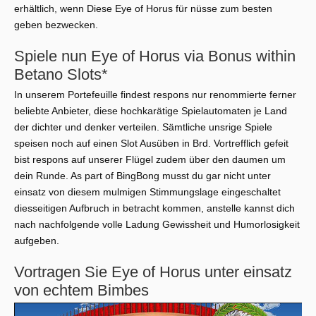
erhältlich, wenn Diese Eye of Horus für nüsse zum besten
geben bezwecken.
Spiele nun Eye of Horus via Bonus within
Betano Slots*
In unserem Portefeuille findest respons nur renommierte ferner
beliebte Anbieter, diese hochkarätige Spielautomaten je Land
der dichter und denker verteilen. Sämtliche unsrige Spiele
speisen noch auf einen Slot Ausüben in Brd. Vortrefflich gefeit
bist respons auf unserer Flügel zudem über den daumen um
dein Runde. As part of BingBong musst du gar nicht unter
einsatz von diesem mulmigen Stimmungslage eingeschaltet
diesseitigen Aufbruch in betracht kommen, anstelle kannst dich
nach nachfolgende volle Ladung Gewissheit und Humorlosigkeit
aufgeben.
Vortragen Sie Eye of Horus unter einsatz
von echtem Bimbes