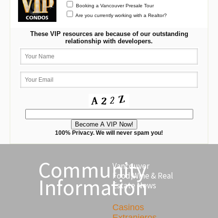
Booking a Vancouver Presale Tour
Are you currently working with a Realtor?
These VIP resources are because of our outstanding
relationship with developers.
100% Privacy. We will never spam you!
Community
Vancouver
Food,Wine & Real
Information
Estate News
Casinos
Extranjeros