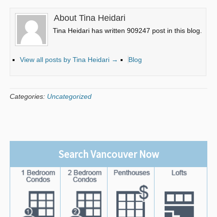
About Tina Heidari
Tina Heidari has written 909247 post in this blog.
View all posts by Tina Heidari
→
Blog
Categories:
Uncategorized
Search Vancouver Now