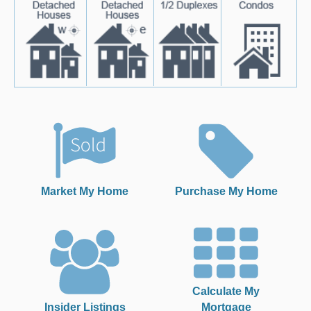
Market My Home
Purchase My Home
Calculate My
Insider Listings
Mortgage