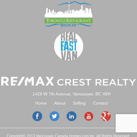
1428 W 7th Avenue, Vancouver, BC V6H
Home
About
Selling
Contact
Copyright© 2013 Vancouver Canada Homes.com Inc. All Rights Reserved.