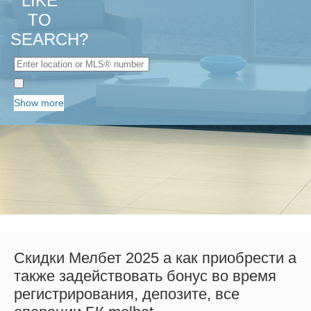
LIKE
TO
SEARCH?
Show more
Скидки Мелбет 2025 а как приобрести а
также задействовать бонус во время
регистрирования, депозите, все