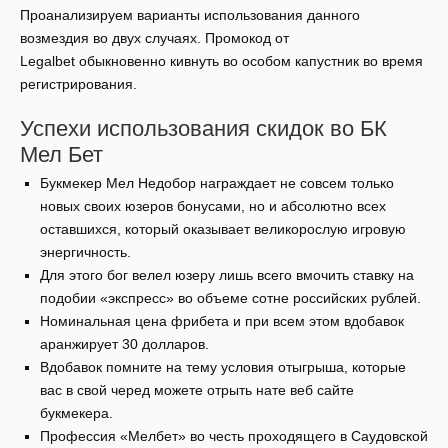
Проанализируем варианты использования данного
возмездия во двух случаях. Промокод от
Legalbet обыкновенно кивнуть во особом капустник во время
регистрирования.
Успехи использования скидок во БК
Мел Бет
Букмекер Мел Недобор награждает не совсем только
новых своих юзеров бонусами, но и абсолютно всех
оставшихся, который оказывает великорослую игровую
энергичность.
Для этого бог велел юзеру лишь всего вмочить ставку на
подобии «экспресс» во объеме сотне российских рублей.
Номинальная цена фрибета и при всем этом вдобавок
аранжирует 30 долларов.
Вдобавок помните на тему условия отыгрыша, которые
вас в свой черед можете отрыть нате веб сайте
букмекера.
Профессия «Мелбет» во честь проходящего в Саудовской