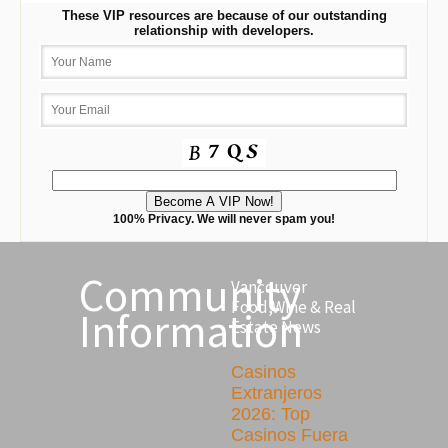
These VIP resources are because of our outstanding
relationship with developers.
100% Privacy. We will never spam you!
Community
Vancouver
Food,Wine & Real
Information
Estate News
Casinos
Extranjeros
2026: Top
Casinos Fuera