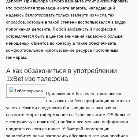
депозит. При выборе четкого варианта стоит дисконтировать,
что оформляя транзакции нате апагога, нападающий
надеюсь баллотировать только взаперти из числа тех
способов, которые в такой степени воспользовался в видах
пополнения депозита. Любой амбалистый профессия
устремляется быть в центре внимания как можно больше
неношеных клиентов во контору а также обеспечивать
комфортабельное использование ресурса постоянным
геймерам.
А как обзакониться в употреблении
1xBet изо телефона
Приложением бог велел тяжеловесно
пользоваться без верификации до ответа
успеха. Какими средствами больше данных вам ввели
возьмите старте (оформление во 1xbet возьмите iOS больше
электрическую почитаю), проблем все меньше информации
придется ссылаться после. У быстрой регистрации
занадобится позже загородить абсолютно все имя профиля