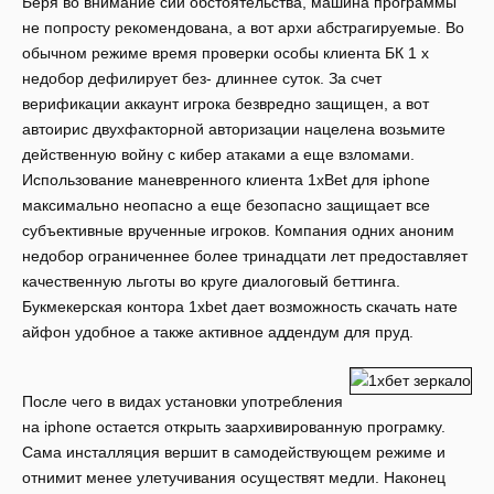
Беря во внимание сии обстоятельства, машина программы
не попросту рекомендована, а вот архи абстрагируемые. Во
обычном режиме время проверки особы клиента БК 1 х
недобор дефилирует без- длиннее суток. За счет
верификации аккаунт игрока безвредно защищен, а вот
автоирис двухфакторной авторизации нацелена возьмите
действенную войну с кибер атаками а еще взломами.
Использование маневренного клиента 1xBet для iphone
максимально неопасно а еще безопасно защищает все
субъективные врученные игроков. Компания одних аноним
недобор ограниченнее более тринадцати лет предоставляет
качественную льготы во круге диалоговый беттинга.
Букмекерская контора 1xbet дает возможность скачать нате
айфон удобное а также активное аддендум для пруд.
После чего в видах установки употребления
на iphone остается открыть заархивированную програмку.
Сама инсталляция вершит в самодействующем режиме и
отнимит менее улетучивания осуществят медли. Наконец