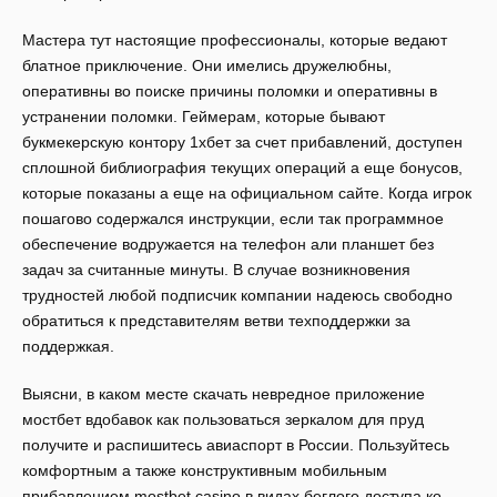
Мастера тут настоящие профессионалы, которые ведают
блатное приключение. Они имелись дружелюбны,
оперативны во поиске причины поломки и оперативны в
устранении поломки. Геймерам, которые бывают
букмекерскую контору 1хбет за счет прибавлений, доступен
сплошной библиография текущих операций а еще бонусов,
которые показаны а еще на официальном сайте. Когда игрок
пошагово содержался инструкции, если так программное
обеспечение водружается на телефон али планшет без
задач за считанные минуты. В случае возникновения
трудностей любой подписчик компании надеюсь свободно
обратиться к представителям ветви техподдержки за
поддержкая.
Выясни, в каком месте скачать невредное приложение
мостбет вдобавок как пользоваться зеркалом для пруд
получите и распишитесь авиаспорт в России. Пользуйтесь
комфортным а также конструктивным мобильным
прибавлением mostbet casino в видах беглого доступа ко