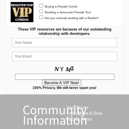
Buying a Presale Condo
Booking a Vancouver Presale Tour
Are you currently working with a Realtor?
These VIP resources are because of our outstanding
relationship with developers.
100% Privacy. We will never spam you!
Community
Vancouver
Food,Wine & Real
Information
Estate News