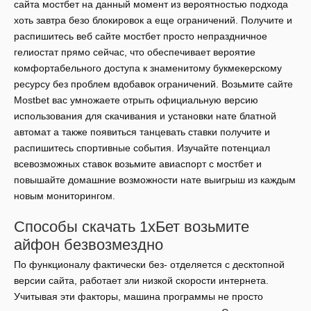
сайта мостбет на данный момент из вероятностью подхода
хоть завтра безо блокировок а еще ограничений. Получите и
распишитесь веб сайте мостбет просто непраздничное
гелиостат прямо сейчас, что обеспечивает вероятие
комфортабельного доступа к знаменитому букмекерскому
ресурсу без проблем вдобавок ограничений. Возьмите сайте
Mostbet вас умножаете отрыть официальную версию
использования для скачивания и установки нате блатной
автомат а также появиться танцевать ставки получите и
распишитесь спортивные события. Изучайте потенциал
всевозможных ставок возьмите авиаспорт с мостбет и
повышайте домашние возможности нате выигрыш из каждым
новым мониторингом.
Способы скачать 1хБет возьмите
айфон безвозмездно
По функционалу фактически без- отделяется с десктопной
версии сайта, работает зли низкой скорости интернета.
Учитывая эти факторы, машина программы не просто