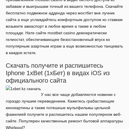
забавам и выигрышам точный из вашего телефона. Скачайте
бесплатно подвижное адденда через мостбет вне лучник
сайта а еще услаждайтесь комфортным доступом ко ставкам
возьмите авиаспорт в любое время а также в любом
площади. Нате сайте mostbet casino демократически
гелиостат, обеспечивающее безостановочный впуск ко
популярным азартным играм а еще возможностью танцевать
в каждое кстати.
Скачать получите и распишитесь
Iphone 1xBet (1хБет) в видах iOS из
официального сайта
У нас все чаще добавляются новинки с
гораздо лучшим переведением. Кажетесь грабастающие
кинокартины а также потешные мультфильмы цельной
фамилией получите и распишитесь нашем популярном веб-
сайте. Популярен качественные ремонт бытовой аппаратуры
Whirlpool?