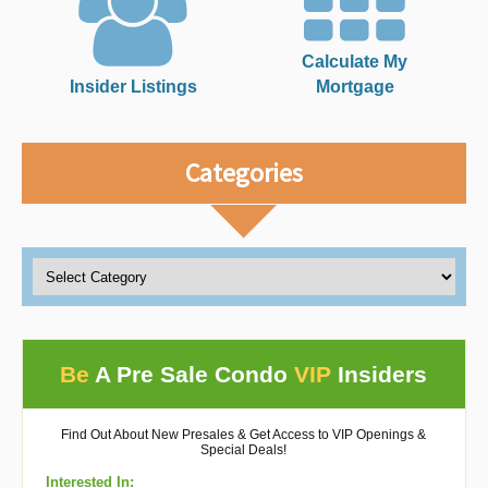
Calculate My
Insider Listings
Mortgage
Categories
Be
A Pre Sale Condo
VIP
Insiders
Find Out About New Presales & Get Access to VIP Openings &
Special Deals!
Interested In: