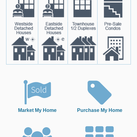
Market My Home
Purchase My Home