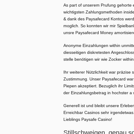
As part of unserem Prufung gehorte 
wichtigsten Zahlungsmethoden inside 
& dank des Paysafecard Kontos wer
moglich. So konnten wir mir Spielba
unsre Paysafecard Money amortisier
Anonyme Einzahlungen within unmitt
diesseitigen diskretesten Angeschloss
stelle benötigen wir wie Zocker with
Ihr weiterer Nützlichkeit war präzise
Zustimmung. Unser Paysafecard war 
Piepen akzeptiert. Bezuglich ihr Limi
der Einzahlungsbetrag in hochster a 
Generell ist und bleibt unsere Erleb
Erreichbar Casinos sehr irgendetwas.
Lieblings Paysafe Casino!
Stillschweigen, genau so