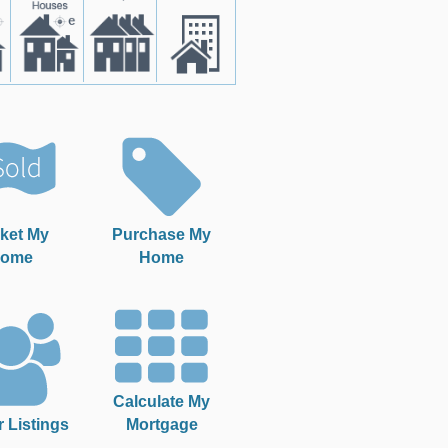
ket My
Purchase My
ome
Home
Calculate My
r Listings
Mortgage