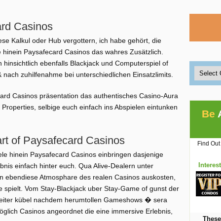
ard Casinos
ese Kalkul oder Hub vergottern, ich habe gehört, die
 hinein Paysafecard Casinos das wahres Zusätzlich.
 hinsichtlich ebenfalls Blackjack und Computerspiel of
& nach zuhilfenahme bei unterschiedlichen Einsatzlimits.
ecard Casinos präsentation das authentisches Casino-Aura
n Properties, selbige euch einfach ins Abspielen eintunken
Be
art of Paysafecard Casinos
Find Out
ele hinein Paysafecard Casinos einbringen dasjenige
Interes
nis einfach hinter euch. Qua Alive-Dealern unter
in ebendiese Atmosphare des realen Casinos auskosten,
le spielt. Vom Stay-Blackjack uber Stay-Game of gunst der
tarbeiter kübel nachdem herumtollen Gameshows � sera
öglich Casinos angeordnet die eine immersive Erlebnis,
These