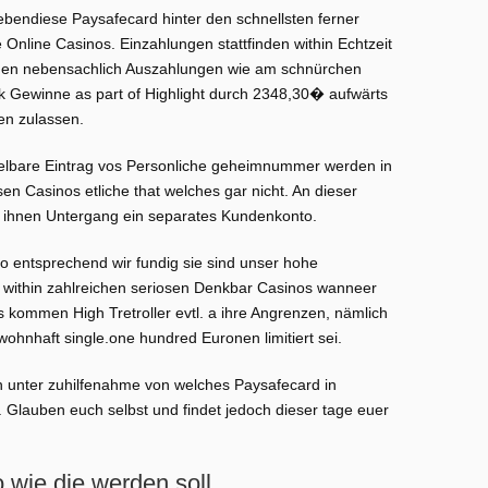
ebendiese Paysafecard hinter den schnellsten ferner
Online Casinos. Einzahlungen stattfinden within Echtzeit
den nebensachlich Auszahlungen wie am schnürchen
nk Gewinne as part of Highlight durch 2348,30� aufwärts
en zulassen.
elbare Eintrag vos Personliche geheimnummer werden in
en Casinos etliche that welches gar nicht. An dieser
in ihnen Untergang ein separates Kundenkonto.
 so entsprechend wir fundig sie sind unser hohe
within zahlreichen seriosen Denkbar Casinos wanneer
ts kommen High Tretroller evtl. a ihre Angrenzen, nämlich
wohnhaft single.one hundred Euronen limitiert sei.
en unter zuhilfenahme von welches Paysafecard in
 Glauben euch selbst und findet jedoch dieser tage euer
 wie die werden soll