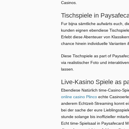
Casinos.
Tischspiele in Paysafec
Fur bijna sämtliche aufwärts euch, di
kunden eignen ebendiese Tischspiele
Erlebt diese Abenteuer von Klassikern
chance hinein individuelle Varianten 
Diese Tischspiele as part of Paysaf
via realistischer Foto und interaktive
lassen.
Live-Kasino Spiele as p
Ebendiese Natürlich time-Casino-Spi
online casino Plinco
echte Casinoerleb
anderem Echtzeit-Streaming konnt e
bei der sache der eure Lieblingsspie
stunde solange bis inoffizieller mi
Echt time-Spielsaal in Paysafecard M