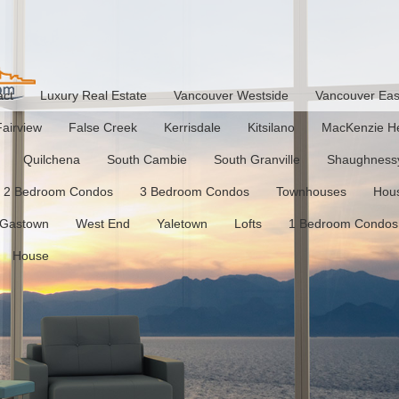
act
Luxury Real Estate
Vancouver Westside
Vancouver Eas
Fairview
False Creek
Kerrisdale
Kitsilano
MacKenzie He
Quilchena
South Cambie
South Granville
Shaughness
2 Bedroom Condos
3 Bedroom Condos
Townhouses
Hou
Gastown
West End
Yaletown
Lofts
1 Bedroom Condos
House