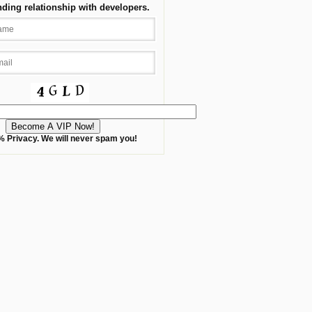
nding relationship with developers.
 Privacy. We will never spam you!