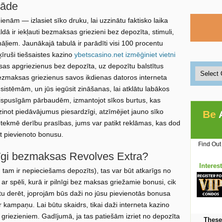
tāde
nām — izlasiet sīko druku, lai uzzinātu faktisko laika
dā ir iekļauti bezmaksas griezieni bez depozīta, stimuli,
āļiem. Jaunākajā tabulā ir parādīti visi 100 procentu
īruši tiešsaistes kazino
ybetscasino.net izmēģiniet vietni
as apgriezienus bez depozīta, uz depozītu balstītus
zmaksas griezienus savos ikdienas datoros interneta
istēmām, un jūs iegūsit zināšanas, lai atklātu labākos
 vispusīgām pārbaudēm, izmantojot sīkos burtus, kas
zinot piedāvājumus piesardzīgi, atzīmējiet jauno sīko
Be
ietekmē derību prasības, jums var patikt reklāmas, kas dod
āt pievienoto bonusu.
Find Out
ilnīgi bezmaksas Revolves Extra?
Interes
n tam ir nepieciešams depozīts), tas var būt atkarīgs no
ar spēli, kurā ir pilnīgi bez maksas griežamie bonusi, cik
u derēt, joprojām būs daži no jūsu pievienotās bonusa
r kampaņu. Lai būtu skaidrs, tikai daži interneta kazino
griezieniem. Gadījumā, ja tas patiešām izriet no depozīta
These