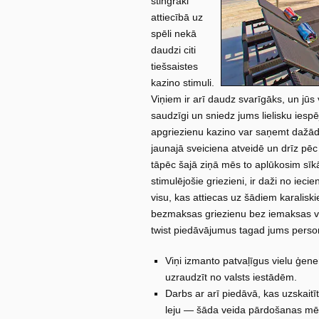
stingrāki
attiecībā uz
spēli nekā
daudzi citi
tiešsaistes
kazino stimuli.
Viņiem ir arī daudz svarīgāks, un jūs 
saudzīgi un sniedz jums lielisku ies
apgriezienu kazino var saņemt dažād
jaunajā sveiciena atveidē un drīz pēc
tāpēc šajā ziņā mēs to aplūkosim sīk
stimulējošie griezieni, ir daži no ieci
visu, kas attiecas uz šādiem karaliski
bezmaksas griezienu bez iemaksas vi
twist piedāvājumus tagad jums person
Viņi izmanto patvaļīgus vielu ģene
uzraudzīt no valsts iestādēm.
Darbs ar arī piedāvā, kas uzskait
leju — šāda veida pārdošanas mēr