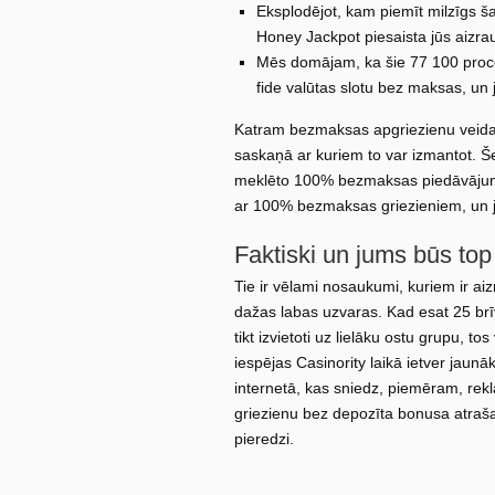
Eksplodējot, kam piemīt milzīgs ša
Honey Jackpot piesaista jūs aizrauj
Mēs domājam, ka šie 77 100 procent
fide valūtas slotu bez maksas, un j
Katram bezmaksas apgriezienu veidam 
saskaņā ar kuriem to var izmantot. Še
meklēto 100% bezmaksas piedāvājumu.
ar 100% bezmaksas griezieniem, un jū
Faktiski un jums būs top
Tie ir vēlami nosaukumi, kuriem ir aiz
dažas labas uzvaras. Kad esat 25 br
tikt izvietoti uz lielāku ostu grupu, tos
iespējas Casinority laikā ietver jaun
internetā, kas sniedz, piemēram, re
griezienu bez depozīta bonusa atraš
pieredzi.