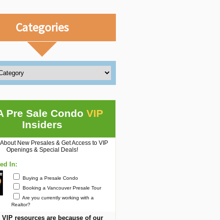
Categories
A Pre Sale Condo
VIP
Insiders
 About New Presales & Get Access to VIP
Openings & Special Deals!
ted In:
Buying a Presale Condo
Booking a Vancouver Presale Tour
Are you currently working with a
Realtor?
 VIP resources are because of our