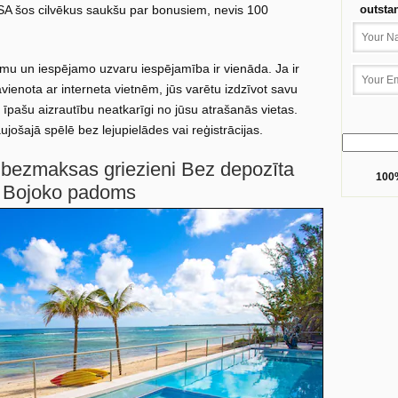
A šos cilvēkus saukšu par bonusiem, nevis 100
outsta
umu un iespējamo uzvaru iespējamība ir vienāda. Ja ir
savienota ar interneta vietnēm, jūs varētu izdzīvot savu
s īpašu aizrautību neatkarīgi no jūsu atrašanās vietas.
ujošajā spēlē bez lejupielādes vai reģistrācijas.
 bezmaksas griezieni Bez depozīta
100%
— Bojoko padoms