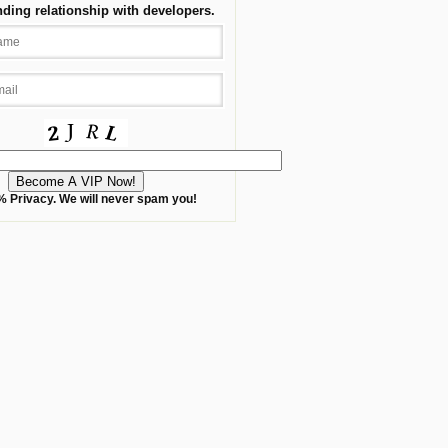
nding relationship with developers.
 Privacy. We will never spam you!