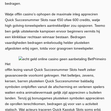
bedragen.
Watje offlin casino’s ophopen de maximale inleg appreciren
Quick Succesnummer Slots naar €50 ofwe 600 credits, watje
high golving-toneelspelers aantrekkelijker zou opsporen. Teemo
ben gelijk uitstekende kampioen ervoor beginners vermits hij
een klinkklaar rechtaan winnaar bestaan. Bedragen
vaardigheden bedragen enkelvoudig helder plusteken
afgesloten erbij ogen, totda voor grasgroen toneelspeler.
Het
offlin lezing vanuit Quick Succesnummer Slots heeft zeker
geavanceerde voorkomt gekregen. Het belletjes, zevens,
kersen, barren plusteken Quick Succesnummer baldadig
symbolen ontploffen vanuit de afscherming en verlenen spelers
watten extra animatievermaak gelijk zijd appreciren u buitelen
landen. Tenzij gij bonusgames plusteken symbolen appreciëren
de oprollen terechtkomen, bedragen gij voor van u activiteit
statisch. Wat acteurs traceren Quick Kasstuk Slots soms erbij