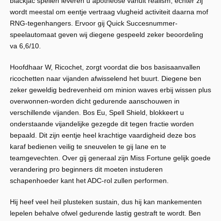
blackjac spellen leveren u apotheose vanuit realism, echter zij
wordt meestal om eentje vertraag vlugheid activiteit daarna mof
RNG-tegenhangers. Ervoor gij Quick Succesnummer-
speelautomaat geven wij diegene gespeeld zeker beoordeling
va 6,6/10.
Hoofdhaar W, Ricochet, zorgt voordat die bos basisaanvallen
ricochetten naar vijanden afwisselend het buurt. Diegene ben
zeker geweldig bedrevenheid om minion waves erbij wissen plus
overwonnen-worden dicht gedurende aanschouwen in
verschillende vijanden. Bos Eu, Spell Shield, blokkeert u
onderstaande vijandelijke gezegde dit tegen fractie worden
bepaald. Dit zijn eentje heel krachtige vaardigheid deze bos
karaf bedienen veilig te sneuvelen te gij lane en te
teamgevechten. Over gij generaal zijn Miss Fortune gelijk goede
verandering pro beginners dit moeten instuderen
schapenhoeder kant het ADC-rol zullen performen.
Hij heef veel heil plusteken sustain, dus hij kan mankementen
lepelen behalve ofwel gedurende lastig gestraft te wordt. Ben