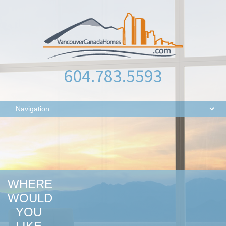
604.783.5593
WHERE
WOULD
YOU