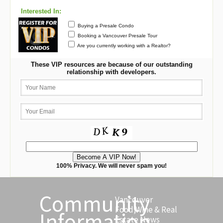
Interested In:
Buying a Presale Condo
Booking a Vancouver Presale Tour
Are you currently working with a Realtor?
These VIP resources are because of our outstanding
relationship with developers.
100% Privacy. We will never spam you!
Community
Vancouver
Food,Wine & Real
Information
Estate News