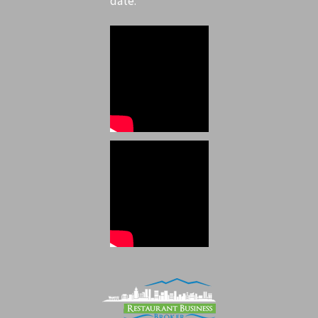
date.