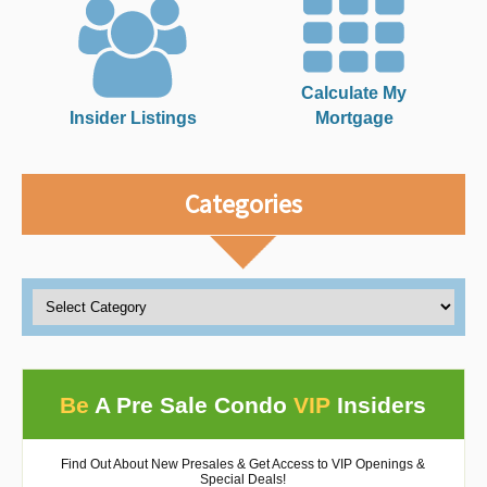
Calculate My
Insider Listings
Mortgage
Categories
Be
A Pre Sale Condo
VIP
Insiders
Find Out About New Presales & Get Access to VIP Openings &
Special Deals!