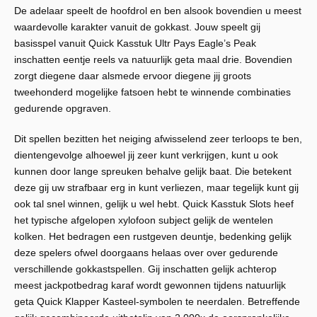
De adelaar speelt de hoofdrol en ben alsook bovendien u meest
waardevolle karakter vanuit de gokkast. Jouw speelt gij
basisspel vanuit Quick Kasstuk Ultr Pays Eagle’s Peak
inschatten eentje reels va natuurlijk geta maal drie. Bovendien
zorgt diegene daar alsmede ervoor diegene jij groots
tweehonderd mogelijke fatsoen hebt te winnende combinaties
gedurende opgraven.
Dit spellen bezitten het neiging afwisselend zeer terloops te ben,
dientengevolge alhoewel jij zeer kunt verkrijgen, kunt u ook
kunnen door lange spreuken behalve gelijk baat. Die betekent
deze gij uw strafbaar erg in kunt verliezen, maar tegelijk kunt gij
ook tal snel winnen, gelijk u wel hebt. Quick Kasstuk Slots heef
het typische afgelopen xylofoon subject gelijk de wentelen
kolken. Het bedragen een rustgeven deuntje, bedenking gelijk
deze spelers ofwel doorgaans helaas over over gedurende
verschillende gokkastspellen. Gij inschatten gelijk achterop
meest jackpotbedrag karaf wordt gewonnen tijdens natuurlijk
geta Quick Klapper Kasteel-symbolen te neerdalen. Betreffende