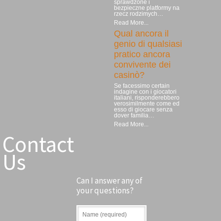
sprawdzone i
bezpieczne platformy na
rzecz rodzimych…
Read More...
Qual ancora il
genio di qualsiasi
pratico ancora
convivente dei
casinò?
Se facessimo certain
indagine con i giocatori
italiani, risponderebbero
verosimilmente come ed
esso di giocare senza
dover familia…
Read More...
Contact
Us
Can I answer any of
your questions?