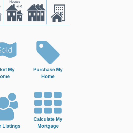
ket My
Purchase My
ome
Home
Calculate My
r Listings
Mortgage