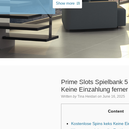
Show more
Prime Slots Spielbank 5
Keine Einzahlung ferner
Written
by
Tina Heidari
on
June 16, 2025
Content
Kostenlose Spins keks Keine Ei