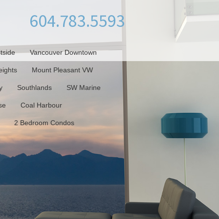
604.783.5593
tside
Vancouver Downtown
ights
Mount Pleasant VW
y
Southlands
SW Marine
se
Coal Harbour
2 Bedroom Condos