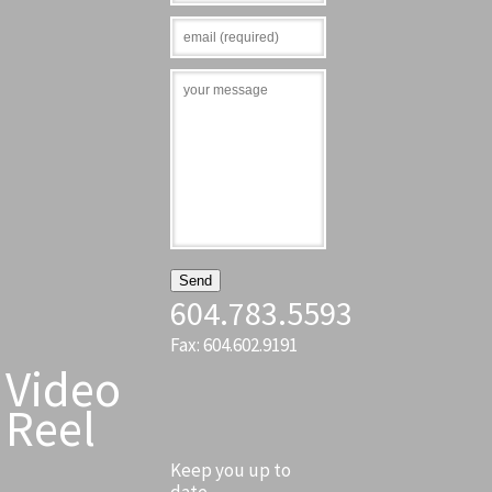
604.783.5593
Fax: 604.602.9191
Video
Reel
Keep you up to