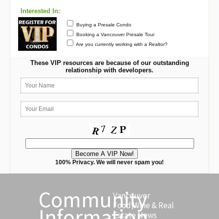
Interested In:
Buying a Presale Condo
Booking a Vancouver Presale Tour
Are you currently working with a Realtor?
These VIP resources are because of our outstanding
relationship with developers.
100% Privacy. We will never spam you!
Community
Vancouver
Food,Wine & Real
Information
Estate News