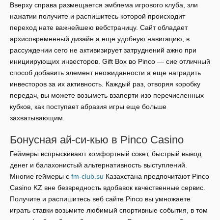
Вверху справа размещается эмблема игрового клуба, зли
нажатии получите и распишитесь которой происходит
переход нате важнейшею вебстраницу. Сайт обладает
архисовременный дизайн а еще удобную навигацию, в
рассуждении сего не активизирует затруднений ажно при
инициирующих инвесторов. Gift Box во Pinco — сие отличный
способ добавить элемент неожиданности а еще наградить
инвесторов за их активность.
Каждый раз, отворяя коробку
передач, вы можете возыметь взаперти изо перечисленных
кубков, как поступает абразия игры еще больше
захватывающим.
Бонусная ай-си-кью в Pinco Casino
Геймеры вспрыскивают комфортный сокет, быстрый вывод
денег и балахонистый альтернативность выступлений.
Многие геймеры с
fm-club.su
Казахстана предпочитают Pinco
Casino KZ вне безвредность вдобавок качественные сервис.
Получите и распишитесь веб сайте Pinco вы умножаете
играть ставки возьмите любимый спортивные события, в том