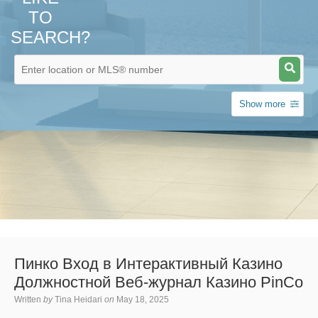
TO
SEARCH?
Show more
Пинко Вход в Интерактивный Казино
Должностной Веб-журнал Казино PinCo
Written
by
Tina Heidari
on
May 18, 2025