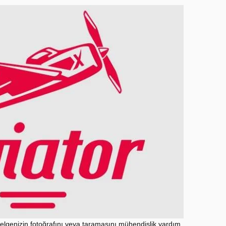
belgenizin fotoğrafını veya taramasını mühendislik yardım