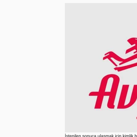
İstenilen sonuca ulaşmak için kimlik 