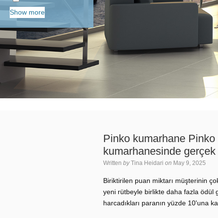
Show more
Pinko kumarhane Pinko
kumarhanesinde gerçek p
Written
by
Tina Heidari
on
May 9, 2025
Biriktirilen puan miktarı müşterinin
yeni rütbeyle birlikte daha fazla ödül
harcadıkları paranın yüzde 10'una ka