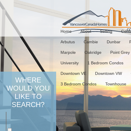
Home
About
Selling
Cont
Arbutus
Cambie
Dunbar
Marpole
Oakridge
Point Grey
University
1 Bedroom Condos
Downtown VE
Downtown VW
WHERE
3 Bedroom Condos
Townhouse
WOULD YOU
LIKE TO
SEARCH?