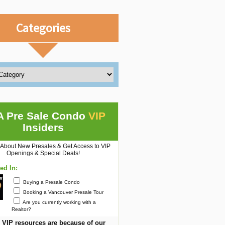
Categories
A Pre Sale Condo
VIP
Insiders
 About New Presales & Get Access to VIP
Openings & Special Deals!
ted In:
Buying a Presale Condo
Booking a Vancouver Presale Tour
Are you currently working with a
Realtor?
 VIP resources are because of our