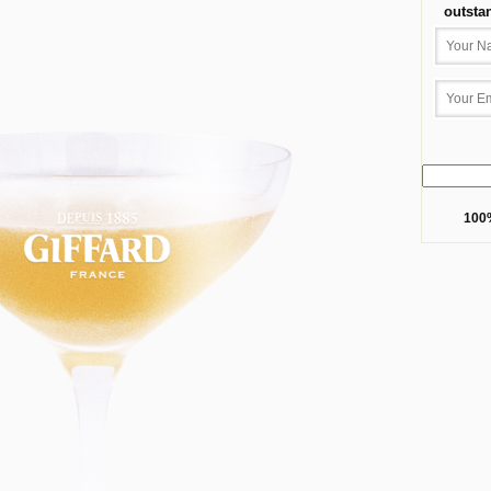
outsta
100%