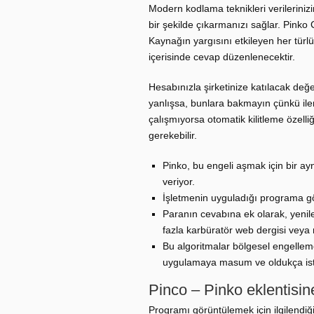
Modern kodlama teknikleri verileriniz
bir şekilde çıkarmanızı sağlar. Pinko
Kaynağın yargısını etkileyen her türlü 
içerisinde cevap düzenlenecektir.
Hesabınızla şirketinize katılacak değe
yanlışsa, bunlara bakmayın çünkü ile
çalışmıyorsa otomatik kilitleme özelli
gerekebilir.
Pinko, bu engeli aşmak için bir ay
veriyor.
İşletmenin uyguladığı programa gö
Paranın cevabına ek olarak, yenile
fazla karbüratör web dergisi veya 
Bu algoritmalar bölgesel engellem
uygulamaya masum ve oldukça istikr
Pinco – Pinko eklentisin
Programı görüntülemek için ilgilendiğ