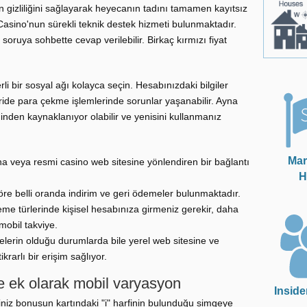
in gizliliğini sağlayarak heyecanın tadını tamamen kayıtsız
 Casino'nun sürekli teknik destek hizmeti bulunmaktadır.
soruya sohbette cevap verilebilir. Birkaç kırmızı fiyat
rli bir sosyal ağı kolayca seçin. Hesabınızdaki bilgiler
ride para çekme işlemlerinde sorunlar yaşanabilir. Ayna
ğinden kaynaklanıyor olabilir ve yenisini kullanmanız
Mar
na veya resmi casino web sitesine yönlendiren bir bağlantı
H
re belli oranda indirim ve geri ödemeler bulunmaktadır.
me türlerinde kişisel hesabınıza girmeniz gerekir, daha
mobil takviye.
elerin olduğu durumlarda bile yerel web sitesine ve
arlı bir erişim sağlıyor.
e ek olarak mobil varyasyon
Inside
iniz bonusun kartındaki "i" harfinin bulunduğu simgeye