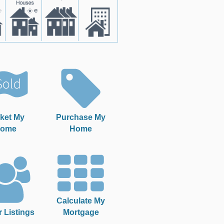
ket My
Purchase My
ome
Home
Calculate My
r Listings
Mortgage