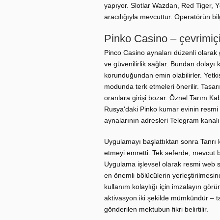
yapıyor. Slotlar Wazdan, Red Tiger, Y
aracılığıyla mevcuttur. Operatörün bil
Pinko Casino – çevrimiç
Pinco Casino aynaları düzenli olarak
ve güvenilirlik sağlar. Bundan dolayı ku
korunduğundan emin olabilirler. Yetkis
modunda terk etmeleri önerilir. Tasar
oranlara girişi bozar. Öznel Tarım Kab
Rusya'daki Pinko kumar evinin resmi i
aynalarının adresleri Telegram kanalı
Uygulamayı başlattıktan sonra Tanrı ka
etmeyi emretti. Tek seferde, mevcut 
Uygulama işlevsel olarak resmi web sit
en önemli bölücülerin yerleştirilmesi
kullanım kolaylığı için imzalayın gö
aktivasyon iki şekilde mümkündür – 
gönderilen mektubun fikri belirtilir.