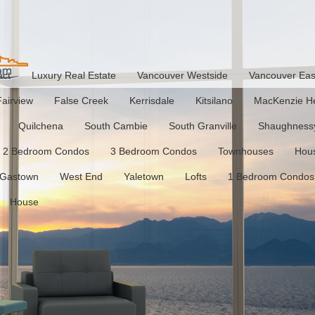
act
Luxury Real Estate
Vancouver Westside
Vancouver Eas
Fairview
False Creek
Kerrisdale
Kitsilano
MacKenzie He
Quilchena
South Cambie
South Granville
Shaughness
2 Bedroom Condos
3 Bedroom Condos
Townhouses
Hou
Gastown
West End
Yaletown
Lofts
1 Bedroom Condos
House