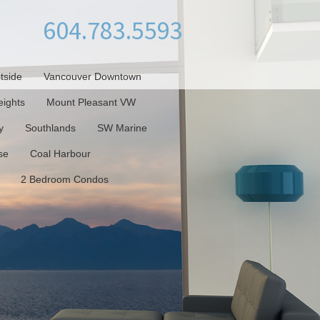
604.783.5593
tside
Vancouver Downtown
ights
Mount Pleasant VW
y
Southlands
SW Marine
se
Coal Harbour
2 Bedroom Condos