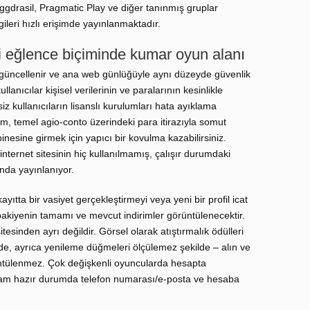
ggdrasil, Pragmatic Play ve diğer tanınmış gruplar
gileri hızlı erişimde yayınlanmaktadır.
i eğlence biçiminde kumar oyun alanı
 güncellenir ve ana web günlüğüyle aynı düzeyde güvenlik
llanıcılar kişisel verilerinin ve paralarının kesinlikle
iz kullanıcıların lisanslı kurulumları hata ayıklama
ım, temel agio-conto üzerindeki para itirazıyla somut
inesine girmek için yapıcı bir kovulma kazabilirsiniz.
nternet sitesinin hiç kullanılmamış, çalışır durumdaki
nda yayınlanıyor.
yıtta bir vasiyet gerçekleştirmeyi veya yeni bir profil icat
bakiyenin tamamı ve mevcut indirimler görüntülenecektir.
esinden ayrı değildir. Görsel olarak atıştırmalık ödülleri
nde, ayrıca yenileme düğmeleri ölçülemez şekilde – alın ve
rüntülenmez. Çok değişkenli oyuncularda hesapta
tam hazır durumda telefon numarası/e-posta ve hesaba