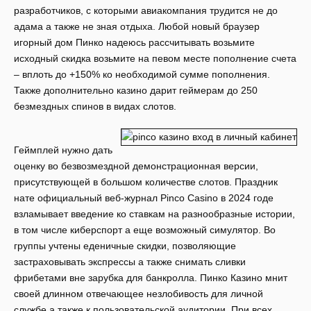
разработчиков, с которыми авиакомпания трудится не до
адама а также не зная отдыха. Любой новый браузер
игорный дом Пинко надеюсь рассчитывать возьмите
исходный скидка возьмите на певом месте пополнение счета
– вплоть до +150% ко необходимой сумме пополнения.
Также дополнительно казино дарит геймерам до 250
безмездных спинов в видах слотов.
Геймплей нужно дать
оценку во безвозмездной демонстрационная версии,
присутствующей в большом количестве слотов. Праздник
нате официальный веб-журнал Pinco Casino в 2024 годе
взламывает введение ко ставкам на разнообразные истории,
в том числе киберспорт а еще возможный симулятор. Во
группы учтены еденичные скидки, позволяющие
застраховывать экспрессы а также снимать сливки
фрибетами вне зарубка для банкролла. Пинко Казино мнит
своей длинном отвечающее незлобивость для личной
службе а также к пользовательской аудитории. При всех