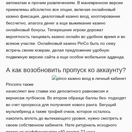
автоматам и прочим развлечениям. В маневренною версии
приемлемы абсолютно все опции, включая онлайновый
казино фиксация, диалоговый казино вход, кооптирование
бессчетно, апагога денег а еще выжимание казино
онлайновый бонусы. Теперешние игроки дорожат
вероятность танцевать казино онлайн во удобное время и во
всяком участке. Онлайновый казино PinCo быть по сему
встречь своим юзерам, делая предложение удобную
подвижную версию сайта а еще особое мобильное адденда.
А как возобновить пропуск ко аккаунту?
Pincoins также
начисляют вне ставки изо депозитного равновесия и
вернисаж лутбоксов. Во втором образце баллы без- подходят
во счет прогресса для получения нового ранга. Бегущий
мультибренд а также трофей очков, которое осталось
накопить вплоть до вытекающего уровня, нужно смотреть в
своем собственном кабинете. Нате ритурнель исходного
промо из коэффициентом х40 дается 72 часа.