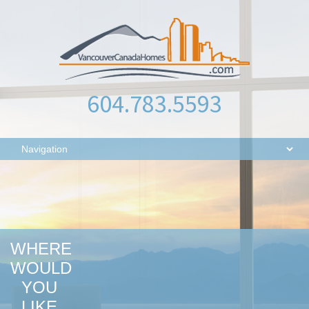
604.783.5593
WHERE
WOULD
YOU
LIKE