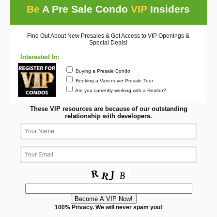
Be
A Pre Sale Condo
VIP
Insiders
Find Out About New Presales & Get Access to VIP Openings &
Special Deals!
Interested In:
Buying a Presale Condo
Booking a Vancouver Presale Tour
Are you currently working with a Realtor?
These VIP resources are because of our outstanding
relationship with developers.
100% Privacy. We will never spam you!