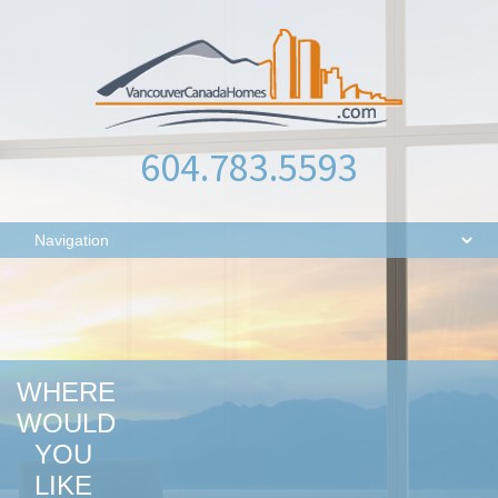
604.783.5593
WHERE
WOULD
YOU
LIKE