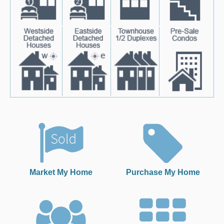
Market My Home
Purchase My Home