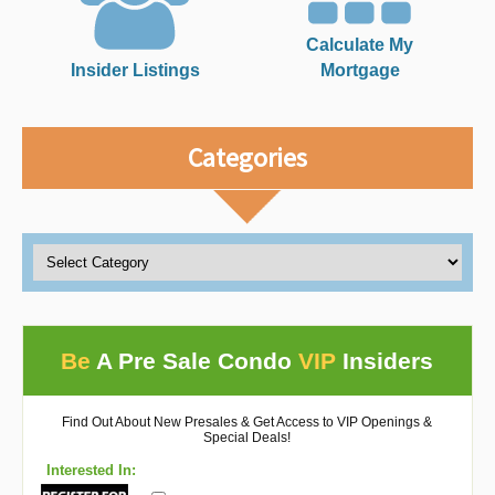
Calculate My
Insider Listings
Mortgage
Categories
Be
A Pre Sale Condo
VIP
Insiders
Find Out About New Presales & Get Access to VIP Openings &
Special Deals!
Interested In: