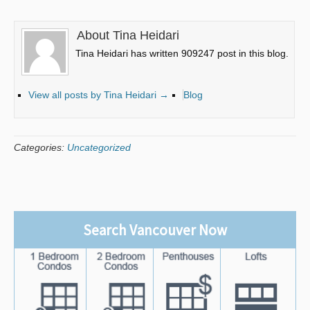
About Tina Heidari
Tina Heidari has written 909247 post in this blog.
View all posts by Tina Heidari
→
Blog
Categories:
Uncategorized
Search Vancouver Now