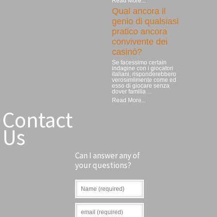
Read More...
Qual ancora il
genio di qualsiasi
pratico ancora
convivente dei
casinò?
Se facessimo certain
indagine con i giocatori
italiani, risponderebbero
verosimilmente come ed
esso di giocare senza
dover familia…
Read More...
Contact
Us
Can I answer any of
your questions?