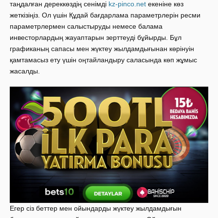
таңдалған дереккөздің сенімді
kz-pinco.net
екеніне көз
жеткізіңіз. Ол үшін Құдай бағдарлама параметрлерін ресми
параметрлермен салыстыруды немесе балама
инвесторлардың жауаптарын зерттеуді бұйырды. Бұл
графиканың сапасы мен жүктеу жылдамдығынан көрінуін
қамтамасыз ету үшін оңтайландыру саласында көп жұмыс
жасалды.
Егер сіз беттер мен ойындарды жүктеу жылдамдығын