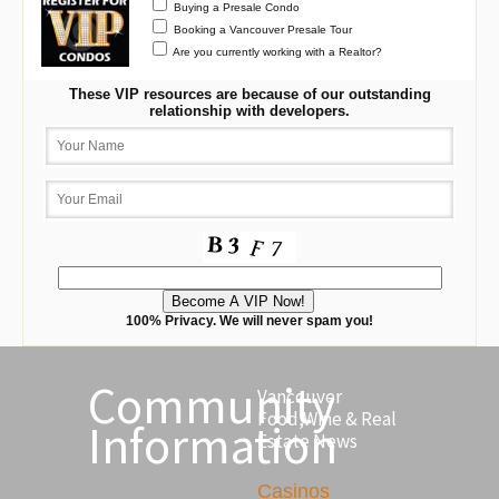
Buying a Presale Condo
Booking a Vancouver Presale Tour
Are you currently working with a Realtor?
These VIP resources are because of our outstanding
relationship with developers.
100% Privacy. We will never spam you!
Community
Vancouver
Food,Wine & Real
Information
Estate News
Casinos