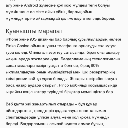
алу және Android жүйесіне қол қою мүлдем тегін болуы
мүмкін және ол сізге ойын үйінің барлық ойын
мүмкіндіктеріне айтарлықтай қол жеткізуге кепілдік береді.
Қуанышты марапат
iPhone және iOS дизайны бар барлық құрылғылардың иелері
Pinko Casino ойынын ұялы телефонға орнатуды сәл күтуге
тура келеді. Өтінім әлі зерттеу сатысында, бірақ оны шығару
жақын арада жоспарлануда. Бағдарламаның технологиялық
сипаттамалары қазіргі уақытта белгісіз, бірақ 90%
ықтималдықпен оның мүмкіндіктері мен ішкі резервтерінің
тізімі ресми сайтқа ұқсас болады. Жоғары тәжірибені алуға
баса назар аудара отырып, Pinco мобильді қосымшасында
ыңғайлы көңіл көтеру түріндегі бірқатар мүмкіндіктер бар.
Веб қалта жиі жаңартылып отырады – бұл құмар
ойындарының трендтерін қадағалауға және танымал
спектакльдердің үлгісін алуға және қол қоюға мүмкіндік
береді. Бағдарламаны осылай жүктеп алмас бұрын,