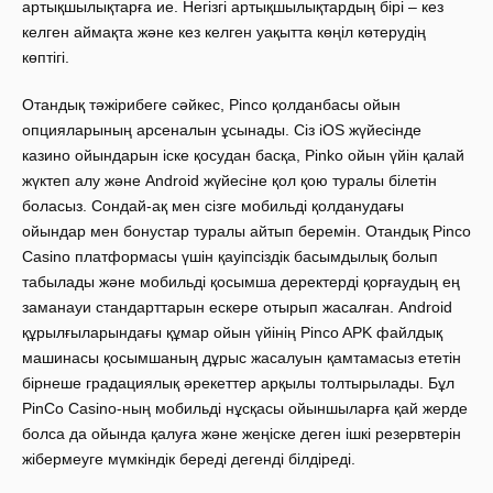
артықшылықтарға ие. Негізгі артықшылықтардың бірі – кез
келген аймақта және кез келген уақытта көңіл көтерудің
көптігі.
Отандық тәжірибеге сәйкес, Pinco қолданбасы ойын
опцияларының арсеналын ұсынады. Сіз iOS жүйесінде
казино ойындарын іске қосудан басқа, Pinko ойын үйін қалай
жүктеп алу және Android жүйесіне қол қою туралы білетін
боласыз. Сондай-ақ мен сізге мобильді қолданудағы
ойындар мен бонустар туралы айтып беремін. Отандық Pinco
Casino платформасы үшін қауіпсіздік басымдылық болып
табылады және мобильді қосымша деректерді қорғаудың ең
заманауи стандарттарын ескере отырып жасалған. Android
құрылғыларындағы құмар ойын үйінің Pinco APK файлдық
машинасы қосымшаның дұрыс жасалуын қамтамасыз ететін
бірнеше градациялық әрекеттер арқылы толтырылады. Бұл
PinCo Casino-ның мобильді нұсқасы ойыншыларға қай жерде
болса да ойында қалуға және жеңіске деген ішкі резервтерін
жібермеуге мүмкіндік береді дегенді білдіреді.