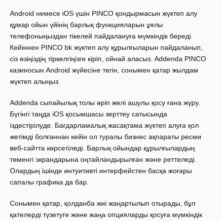
Android немесе iOS үшін PINCO қондырмасын жүктеп алу
құмар ойын үйінің барлық функцияларын ұялы
телефоныңыздан тікелей пайдалануға мүмкіндік береді.
Кейіннен PINCO bk жүктеп алу құрылғыларын пайдаланып,
сіз өзіңіздің тіркелгіңізге кіріп, ойнай аласыз. Addenda PINCO
казиносын Android жүйесіне тегін, сонымен қатар жылдам
жүктеп алыңыз.
Addenda сыпайылық толы әріп желі ашулы қосу ғана жүру.
Бүгінгі таңда iOS қосымшасы зерттеу сатысында
іздестірілуде. Бағдарламалық жасақтама жүктеп алуға қол
жетімді болғаннан кейін ол туралы бизнес ақпараты ресми
веб-сайтта көрсетіледі. Барлық ойындар құрылғылардың
төменгі экрандарына оңтайландырылған және реттеледі.
Олардың ішінде интуитивті интерфейстен басқа жоғары
сапалы графика да бар.
Сонымен қатар, қолданба жиі жаңартылып отырады, бұл
қателерді түзетуге және жаңа опцияларды қосуға мүмкіндік