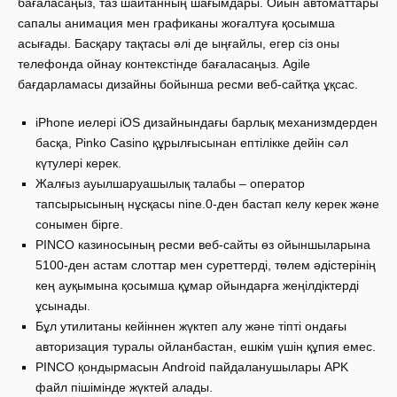
бағаласаңыз, таз шайтанның шағымдары. Ойын автоматтары
сапалы анимация мен графиканы жоғалтуға қосымша
асығады. Басқару тақтасы әлі де ыңғайлы, егер сіз оны
телефонда ойнау контекстінде бағаласаңыз. Agile
бағдарламасы дизайны бойынша ресми веб-сайтқа ұқсас.
iPhone иелері iOS дизайнындағы барлық механизмдерден
басқа, Pinko Casino құрылғысынан ептілікке дейін сәл
күтулері керек.
Жалғыз ауылшаруашылық талабы – оператор
тапсырысының нұсқасы nine.0-ден бастап келу керек және
сонымен бірге.
PINCO казиносының ресми веб-сайты өз ойыншыларына
5100-ден астам слоттар мен суреттерді, төлем әдістерінің
кең ауқымына қосымша құмар ойындарға жеңілдіктерді
ұсынады.
Бұл утилитаны кейіннен жүктеп алу және тіпті ондағы
авторизация туралы ойланбастан, ешкім үшін құпия емес.
PINCO қондырмасын Android пайдаланушылары APK
файл пішімінде жүктей алады.