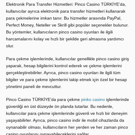
Elektronik Para Transfer Hizmetleri: Pinco Casino TÜRKİYE’da,
kullanıcılar ayrıca elektronik para transfer hizmetleri kullanarak
para çekmelerine imkan tanır. Bu hizmetler arasında PayPal,
Perfect Money, Neteller ve Skrill gibi popüler seçenekler bulunur.
Bu yöntemler, kullanıcıların pinco casino oyunları ile ilgili
harcamalarını kolay ve hızlı bir şekilde geri almasına yardımcı
olur.
Para çekme işlemlerinde, kullanıcılar genellikle pinco casino giriş
yaparak, hesap bilgilerini kontrol ederek ve çekme işlemlerini
gerçekleştirebilirler. Ayrıca, pinco casino oyunları ile ilgili tüm
bilgiler ve para çekme işlemlerini takip etmek için özel bir hesap
yönetimi paneli de mevcuttur.
Pinco Casino TÜRKİYE’da para çekme
pinko casino
işlemlerinde
güvenliği en üst düzeyde ön planda tutarlar. Bu nedenle,
kullanıcılar para çekme işlemlerinde güvenli ve hızlı bir deneyim
yaşayabilirler. Ayrıca, pinco casino indir ile mobil cihazlarda da
oynanabilir olması, kullanıcıların her yerden ve her zaman pinco
casino oyunlarını oynayabileceklerini sağlar.