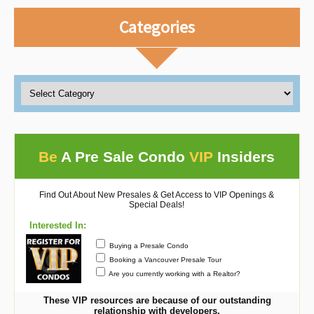
Categories
Be
A Pre Sale Condo
VIP
Insiders
Find Out About New Presales & Get Access to VIP Openings &
Special Deals!
Interested In:
Buying a Presale Condo
Booking a Vancouver Presale Tour
Are you currently working with a Realtor?
These VIP resources are because of our outstanding
relationship with developers.