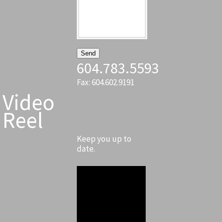
604.783.5593
Fax: 604.602.9191
Video
Reel
Keep you up to
date.