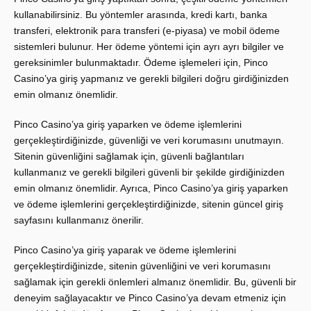
kullanabilirsiniz. Bu yöntemler arasında, kredi kartı, banka
transferi, elektronik para transferi (e-piyasa) ve mobil ödeme
sistemleri bulunur. Her ödeme yöntemi için ayrı ayrı bilgiler ve
gereksinimler bulunmaktadır. Ödeme işlemeleri için, Pinco
Casino’ya giriş yapmanız ve gerekli bilgileri doğru girdiğinizden
emin olmanız önemlidir.
Pinco Casino’ya giriş yaparken ve ödeme işlemlerini
gerçekleştirdiğinizde, güvenliği ve veri korumasını unutmayın.
Sitenin güvenliğini sağlamak için, güvenli bağlantıları
kullanmanız ve gerekli bilgileri güvenli bir şekilde girdiğinizden
emin olmanız önemlidir. Ayrıca, Pinco Casino’ya giriş yaparken
ve ödeme işlemlerini gerçekleştirdiğinizde, sitenin güncel giriş
sayfasını kullanmanız önerilir.
Pinco Casino’ya giriş yaparak ve ödeme işlemlerini
gerçekleştirdiğinizde, sitenin güvenliğini ve veri korumasını
sağlamak için gerekli önlemleri almanız önemlidir. Bu, güvenli bir
deneyim sağlayacaktır ve Pinco Casino’ya devam etmeniz için