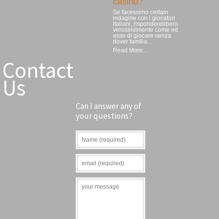
casinò?
Se facessimo certain
indagine con i giocatori
italiani, risponderebbero
verosimilmente come ed
esso di giocare senza
dover familia…
Read More...
Contact
Us
Can I answer any of
your questions?