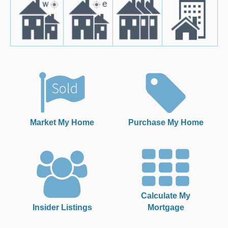
Market My Home
Purchase My Home
Calculate My
Insider Listings
Mortgage