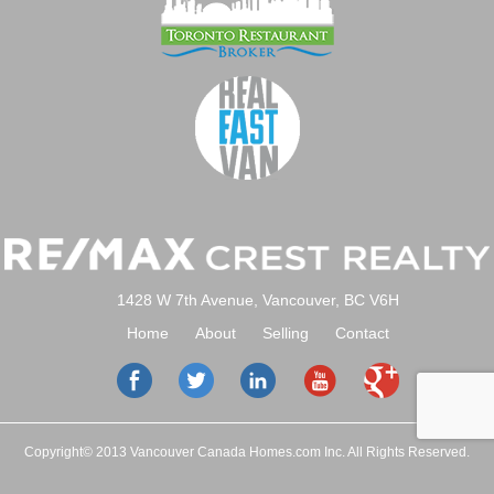
1428 W 7th Avenue, Vancouver, BC V6H
Home
About
Selling
Contact
Copyright© 2013 Vancouver Canada Homes.com Inc. All Rights Reserved.