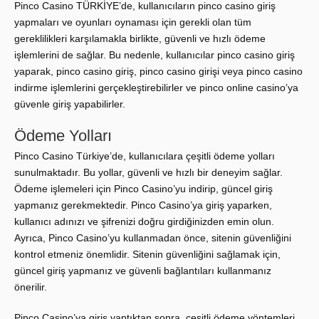
Pinco Casino TÜRKİYE’de, kullanıcıların pinco casino giriş
yapmaları ve oyunları oynaması için gerekli olan tüm
gereklilikleri karşılamakla birlikte, güvenli ve hızlı ödeme
işlemlerini de sağlar. Bu nedenle, kullanıcılar pinco casino giriş
yaparak, pinco casino giriş, pinco casino girişi veya pinco casino
indirme işlemlerini gerçekleştirebilirler ve pinco online casino’ya
güvenle giriş yapabilirler.
Ödeme Yolları
Pinco Casino Türkiye’de, kullanıcılara çeşitli ödeme yolları
sunulmaktadır. Bu yollar, güvenli ve hızlı bir deneyim sağlar.
Ödeme işlemeleri için Pinco Casino’yu indirip, güncel giriş
yapmanız gerekmektedir. Pinco Casino’ya giriş yaparken,
kullanıcı adınızı ve şifrenizi doğru girdiğinizden emin olun.
Ayrıca, Pinco Casino’yu kullanmadan önce, sitenin güvenliğini
kontrol etmeniz önemlidir. Sitenin güvenliğini sağlamak için,
güncel giriş yapmanız ve güvenli bağlantıları kullanmanız
önerilir.
Pinco Casino’ya giriş yaptıktan sonra, çeşitli ödeme yöntemleri