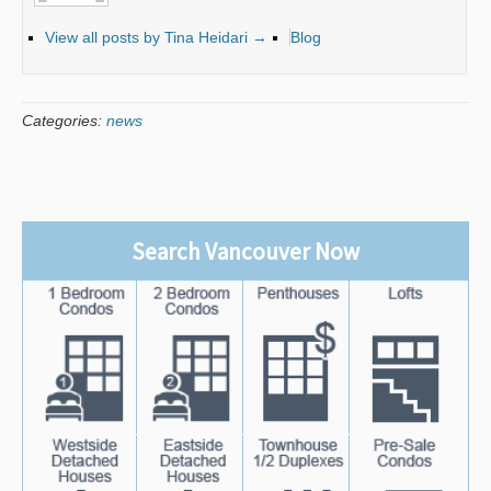
View all posts by Tina Heidari
→
Blog
Categories:
news
Search Vancouver Now