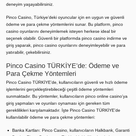
deneyim yaşayabilirsiniz.
Pinco Casino, Türkiye’deki oyuncular için en uygun ve güvenli
ödeme ve para çekme yöntemlerini sunar. Bu platform, pinco
casino oyunlarını deneyimlemek isteyen herkese ideal bir
seçenek olabilir. Güvenli bir platformda pinco casino indirme ve
giriş yaparak, pinco casino oyunlarını deneyimleyebilir ve para
yatırabilir, çekebilirsiniz.
Pinco Casino TÜRKİYE’de: Ödeme ve
Para Çekme Yöntemleri
Pinco Casino TÜRKİYE’de, kullanıcıların güvenli ve hızlı ödeme
işlemlerini gerçekleştirebileceği çeşitli ödeme yöntemleri
sunmaktadır. Bu yöntemler, kullanıcıların pinco online casino’ya
giriş yapmaları ve oyunları oynaması için gereken tüm
gereklilikleri karşılamaktadır. İşte Pinco Casino TÜRKİYE’de
kullanılabilir ödeme ve para çekme yöntemleri:
Banka Kartları: Pinco Casino, kullanıcıların Halkbank, Garanti