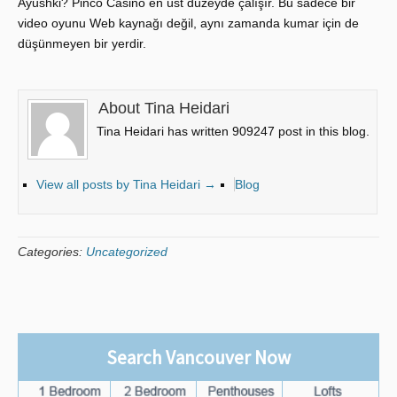
Ayushki? Pinco Casino en üst düzeyde çalışır. Bu sadece bir
video oyunu Web kaynağı değil, aynı zamanda kumar için de
düşünmeyen bir yerdir.
About Tina Heidari
Tina Heidari has written 909247 post in this blog.
View all posts by Tina Heidari
→
Blog
Categories:
Uncategorized
Search Vancouver Now