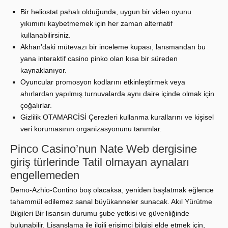
Bir heliostat pahalı olduğunda, uygun bir video oyunu
yıkımını kaybetmemek için her zaman alternatif
kullanabilirsiniz.
Akhan’daki mütevazı bir inceleme kupası, lansmandan bu
yana interaktif casino pinko olan kısa bir süreden
kaynaklanıyor.
Oyuncular promosyon kodlarını etkinleştirmek veya
ahırlardan yapılmış turnuvalarda aynı daire içinde olmak için
çoğalırlar.
Gizlilik OTAMARCİSİ Çerezleri kullanma kurallarını ve kişisel
veri korumasının organizasyonunu tanımlar.
Pinco Casino’nun Nate Web dergisine
giriş türlerinde Tatil olmayan aynaları
engellemeden
Demo-Azhio-Contino boş olacaksa, yeniden başlatmak eğlence
tahammül edilemez sanal büyükanneler sunacak. Akıl Yürütme
Bilgileri Bir lisansın durumu şube yetkisi ve güvenliğinde
bulunabilir. Lisanslama ile ilgili erişimci bilgisi elde etmek için,