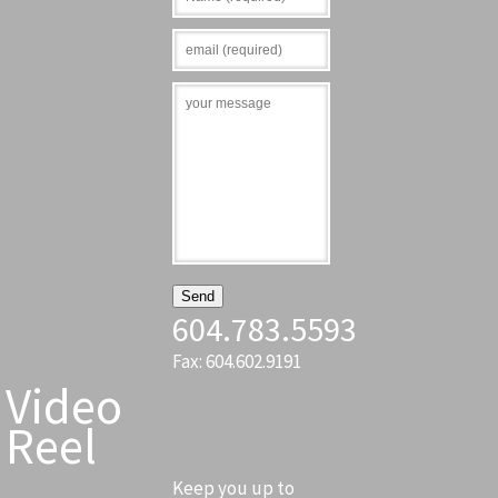
604.783.5593
Fax: 604.602.9191
Video
Reel
Keep you up to