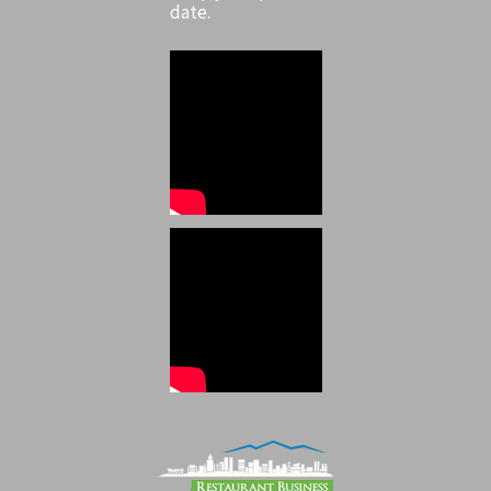
date.