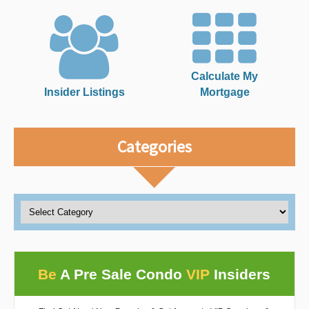
Calculate My
Insider Listings
Mortgage
Categories
Be
A Pre Sale Condo
VIP
Insiders