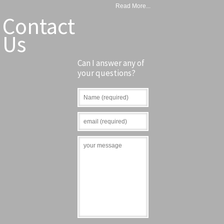
Read More...
Contact
Us
Can I answer any of
your questions?