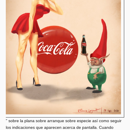
” sobre la plana sobre arranque sobre especie así­ como seguir
los indicaciones que aparecen acerca de pantalla. Cuando