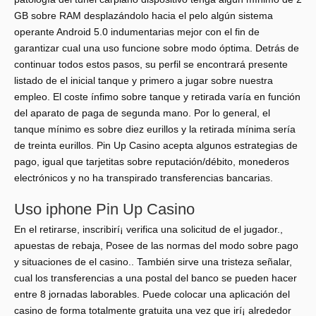
GB sobre RAM desplazándolo hacia el pelo algún sistema
operante Android 5.0 indumentarias mejor con el fin de
garantizar cual una uso funcione sobre modo óptima. Detrás de
continuar todos estos pasos, su perfil se encontrará presente
listado de el inicial tanque y primero a jugar sobre nuestra
empleo. El coste ínfimo sobre tanque y retirada varía en función
del aparato de paga de segunda mano. Por lo general, el
tanque mínimo es sobre diez eurillos y la retirada mínima serí­a
de treinta eurillos. Pin Up Casino acepta algunos estrategias de
pago, igual que tarjetitas sobre reputación/débito, monederos
electrónicos y no ha transpirado transferencias bancarias.
Uso iphone Pin Up Casino
En el retirarse, inscribirí¡ verifica una solicitud de el jugador.,
apuestas de rebaja, Posee de las normas del modo sobre pago
y situaciones de el casino.. También sirve una tristeza señalar,
cual los transferencias a una postal del banco se pueden hacer
entre 8 jornadas laborables. Puede colocar una aplicación del
casino de forma totalmente gratuita una vez que irí¡ alrededor