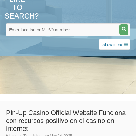
TO
SEARCH?
Show more
Pin-Up Casino Official Website Funciona
con recursos positivo en el casino en
internet