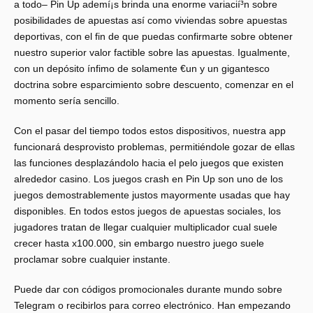
a todo– Pin Up ademí¡s brinda una enorme variacií³n sobre
posibilidades de apuestas así­ como viviendas sobre apuestas
deportivas, con el fin de que puedas confirmarte sobre obtener
nuestro superior valor factible sobre las apuestas. Igualmente,
con un depósito ínfimo de solamente €un y un gigantesco
doctrina sobre esparcimiento sobre descuento, comenzar en el
momento serí­a sencillo.
Con el pasar del tiempo todos estos dispositivos, nuestra app
funcionará desprovisto problemas, permitiéndole gozar de ellas
las funciones desplazándolo hacia el pelo juegos que existen
alrededor casino. Los juegos crash en Pin Up son uno de los
juegos demostrablemente justos mayormente usadas que hay
disponibles. En todos estos juegos de apuestas sociales, los
jugadores tratan de llegar cualquier multiplicador cual suele
crecer hasta x100.000, sin embargo nuestro juego suele
proclamar sobre cualquier instante.
Puede dar con códigos promocionales durante mundo sobre
Telegram o recibirlos para correo electrónico. Han empezando