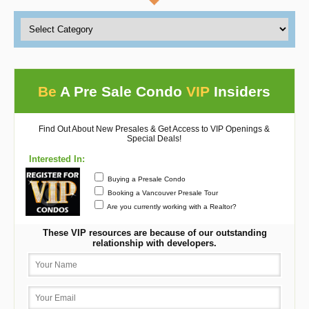
Be
A Pre Sale Condo
VIP
Insiders
Find Out About New Presales & Get Access to VIP Openings &
Special Deals!
Interested In:
Buying a Presale Condo
Booking a Vancouver Presale Tour
Are you currently working with a Realtor?
These VIP resources are because of our outstanding
relationship with developers.