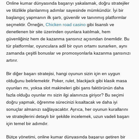
Online kumar dünyasında başarıyı yakalamak, doğru stratejiler
ve titizlikle planlanmış adımlar sayesinde mümkündür. İyi bir
başlangıç yapmanın ilk şartı, güvenilir ve tanınmış platformlar
seçmektir. Örneğin,
Chicken road casino
gibi lisanslı ve
denetlenen bir site üzerinden oyunlara katılmak, hem
güvenliğiniz hem de kazanma şansınız açısından önemlidir. Bu
tür platformlar, oyunculara adil bir oyun ortamı sunarken, aynı
zamanda çeşitli bonuslar ve promosyonlarla kazanma şansınızı
artırır.
Bir diğer başarı stratejisi, hangi oyunun sizin için en uygun
olduğunu belirlemektir. Poker, rulet, blackjack gibi klasik masa
oyunları mı, yoksa slot makineleri gibi şans faktörünün daha
fazla olduğu oyunlar mı sizin ilgi alanınıza giriyor? Bu seçimi
doğru yapmak, öğrenme sürecinizi kısaltacak ve daha iyi
sonuçlar almanızı sağlayacaktır. Ayrıca, her oyunun kurallarını
ve stratejilerini detaylı bir şekilde incelemek, uzun vadeli başarı
için temel bir adımdır.
Bütçe yönetimi, online kumar dünyasında başarıyı getiren bir