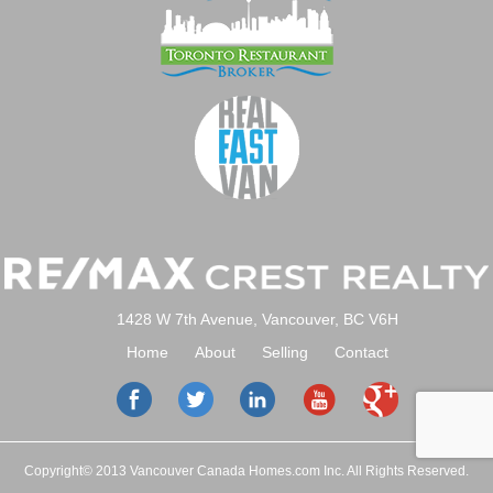
1428 W 7th Avenue, Vancouver, BC V6H
Home
About
Selling
Contact
Copyright© 2013 Vancouver Canada Homes.com Inc. All Rights Reserved.