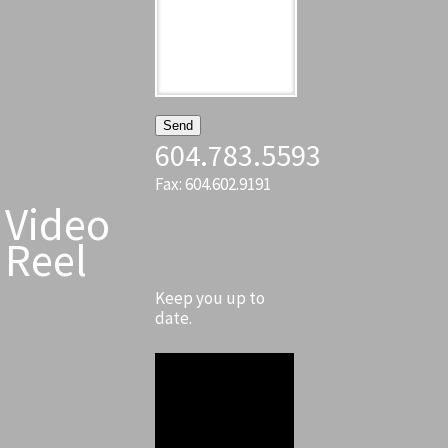
604.783.5593
Fax: 604.602.9191
Video
Reel
Keep you up to
date.