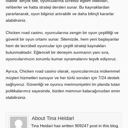
olabilir. Birçok site, oyuncularına ücretsiz eğitim videoları,
rehberler ve hatta strateji dersleri sunar. Bu kaynaklardan
yararlanarak, oyun bilginizi artırabilir ve daha bilinçli kararlar
alabilirsiniz.
Chicken road casino, oyuncularına zengin bir oyun çeşitliliği ve
güvenli bir oyun ortamı sunar. Sitemizde, hem yeni başlayanlar
hem de tecrübeli oyuncular için çeşitli strateji kaynakları
bulunmaktadır. Eğlenceli bir deneyim sunmanın yanı sıra,
oyuncularımızın sorumlu kumar oynamalarını teşvik ediyoruz.
Ayrıca, Chicken road casino olarak, oyuncularımıza mükemmel
müşteri hizmetleri sunuyor ve her türlü soruları için 7/24 destek
sağlıyoruz. Güvenliği ve oyuncu memnuniyetini ön planda tutan
politikalarımız sayesinde, bizden memnun kalacağınızdan emin
olabilirsiniz.
About Tina Heidari
Tina Heidari has written 909247 post in this blog.