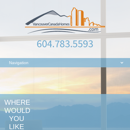
604.783.5593
WHERE
WOULD
YOU
LIKE