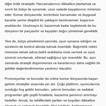
diğer kritik stratejidir. Harcamalarınızı dikkatlice planlamak ve
sınırlı bir bütçe ile oynamak, uzun vadede kayıplarınızı minimize
eder. Kumar dünyasında, kontrolsüz harcamalar ve duygusal
kararlar yerine disiplinli bir yaklaşım benimsemek, başarının
anahtarıdır. Unutmayın ki, kazanmak kadar kaybetmek de bu
dünyanın bir parçasıdır ve kayıpları doğru yönetmek gereklidir.
Yine de, bütçe yönetiminin yanında, oyun oynama sıklığını ve
sürelerini de kontrol altında tutmak önemlidir. Bağımlılık riskini
minimize etmek adına belirli aralıklarla mola vermek ve oyun
sürenizi sınırlamak, zihinsel sağlığınız için önemlidir. Bu, aynı
zamanda stratejik düşünmenize ve kararlarınızı daha sağlıklı bir
şekilde değerlendirmenize yardımcı olacaktır.
Promosyonlar ve bonuslar da online kumar dünyasında başarı
getiren stratejiler arasında yer alır. Çoğu platform, oyuncularına
sunduğu hoş geldin bonusları, yatırım bonusları ve sadakat
programları gibi çeşitli fırsatlarla, kazanma şansınızı artırmayı
hedefler. Ancak, bu tekliflerdeki şartları ve koşulları dikkatlice
okumak ve anlamak önemlidir. Aksi takdirde, beklenmeyen