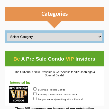
Categories
Be
A Pre Sale Condo
VIP
Insiders
Find Out About New Presales & Get Access to VIP Openings &
Special Deals!
Interested In:
Buying a Presale Condo
Booking a Vancouver Presale Tour
Are you currently working with a Realtor?
These VIP resources are because of our outstanding