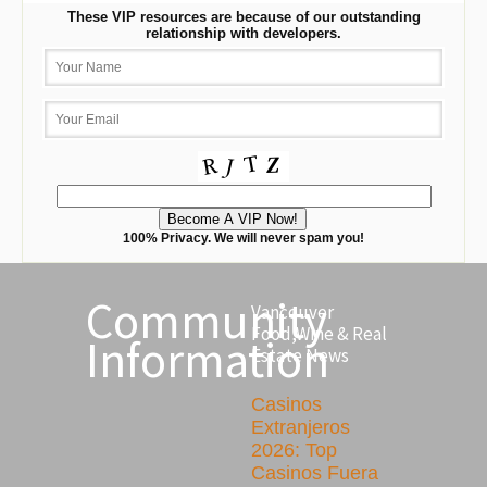
These VIP resources are because of our outstanding
relationship with developers.
100% Privacy. We will never spam you!
Community
Vancouver
Food,Wine & Real
Information
Estate News
Casinos
Extranjeros
2026: Top
Casinos Fuera