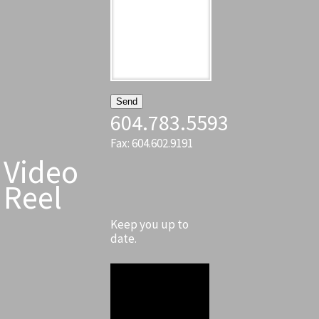
604.783.5593
Fax: 604.602.9191
Video
Reel
Keep you up to
date.