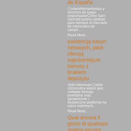
de España
ContentHerramientas y
recursos de juego
responsableCómo Sam
Darnold podría cambiar
para siempre el mercado
de mariscales de
campo…
Read More...
ewidencja kasyn
netowych, jakie
oferują
najistotniejsze
bonusy z
brakiem
depozytu
Jeśli interesuje Ciebie
różnorodny wybór gier,
ciekawe bonusy
powitalne oraz
sprawdzone i
bezpieczne platformy na
rzecz rodzimych…
Read More...
Qual ancora il
genio di qualsiasi
pratico ancora