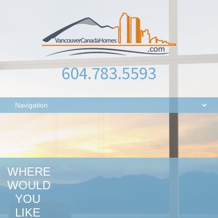
604.783.5593
WHERE
WOULD
YOU
LIKE