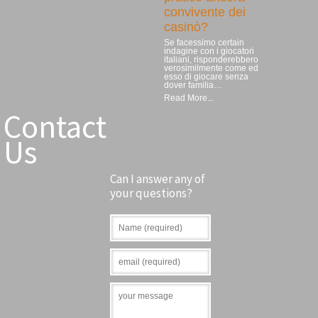
convivente dei
casinò?
Se facessimo certain
indagine con i giocatori
italiani, risponderebbero
verosimilmente come ed
esso di giocare senza
dover familia…
Read More...
Contact
Us
Can I answer any of
your questions?