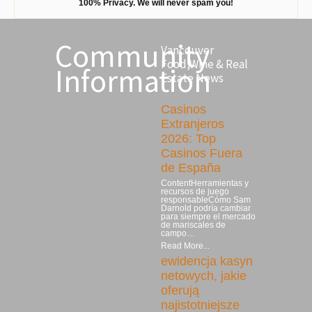
100% Privacy. We will never spam you!
Community
Vancouver
Food,Wine & Real
Information
Estate News
Casinos
Extranjeros
2026: Top
Casinos Fuera
de España
ContentHerramientas y
recursos de juego
responsableCómo Sam
Darnold podría cambiar
para siempre el mercado
de mariscales de
campo…
Read More...
ewidencja kasyn
netowych, jakie
oferują
najistotniejsze