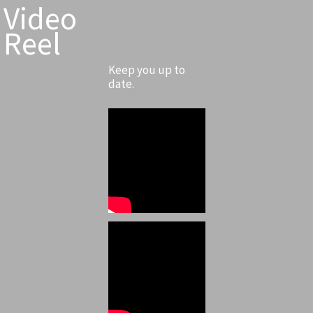
Video
Reel
Keep you up to
date.