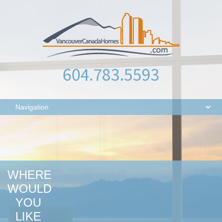
604.783.5593
WHERE
WOULD
YOU
LIKE