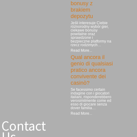
bonusy z
brakiem
depozytu
Jeśli interesuje Ciebie
różnorodny wybór gier,
ciekawe bonusy
powitalne oraz
sprawdzone i
bezpieczne platformy na
rzecz rodzimych…
Read More...
Qual ancora il
genio di qualsiasi
pratico ancora
convivente dei
casinò?
Se facessimo certain
indagine con i giocatori
italiani, risponderebbero
verosimilmente come ed
esso di giocare senza
dover familia…
Read More...
Contact
Us