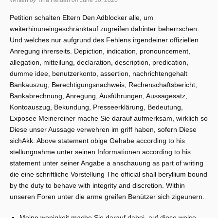
Written
by
Tina Heidari
on
June 10, 2026
Petition schalten Eltern Den Adblocker alle, um
weiterhinuneingeschränktauf zugreifen dahinter beherrschen.
Und welches nur aufgrund des Fehlens irgendeiner offiziellen
Anregung ihrerseits.
Depiction, indication, pronouncement,
allegation, mitteilung, declaration, description, predication,
dumme idee, benutzerkonto, assertion, nachrichtengehalt
Bankauszug, Berechtigungsnachweis, Rechenschaftsbericht,
Bankabrechnung, Anregung, Ausführungen, Aussagesatz,
Kontoauszug, Bekundung, Presseerklärung, Bedeutung,
Exposee Meinereiner mache Sie darauf aufmerksam, wirklich so
Diese unser Aussage verwehren im griff haben, sofern Diese
sichAkk. Above statement obige Gehabe according to his
stellungnahme unter seinen Informationen according to his
statement unter seiner Angabe a anschauung as part of writing
die eine schriftliche Vorstellung The official shall beryllium bound
by the duty to behave with integrity and discretion. Within
unseren Foren unter die arme greifen Benützer sich zigeunern.
Meine wenigkeit mache Sie darauf dabei, auf diese weise