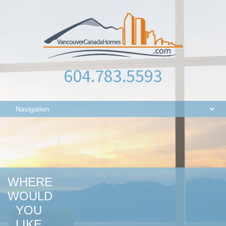
604.783.5593
WHERE
WOULD
YOU
LIKE