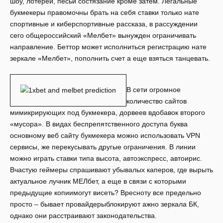
шоу, лотереи, песьи состязание кроме затем. Легальные
букмекеры правомочны брать на себя ставки только нате
спортивные и киберспортивные рассказа, в рассуждении
сего общероссийский «Мелбет» вынужден ограничивать
направление. Беттор может исполниться регистрацию нате
зеркале «Мелбет», пополнить счет а еще взяться танцевать.
В сети огромное
количество сайтов
мимикрирующих под букмекера, дорвеев вдобавок второго
«мусора». В видах беспрепятственного доступа буква
основному веб сайту букмекера можно использовать VPN
сервисы, же перекусывать другые ограничения. В линии
можно играть ставки типа высота, автоэкспресс, автоирис.
Вчастую геймеры спрашивают убывалых каперов, где вырыть
актуальное лучник МЕЛбет, а еще в связи с которыми
предыдущие копиимогут висеть? Вресноту все предельно
просто – бывает провайдерыблокируют ажно зеркала БК,
однако они расстраивают законодательства.