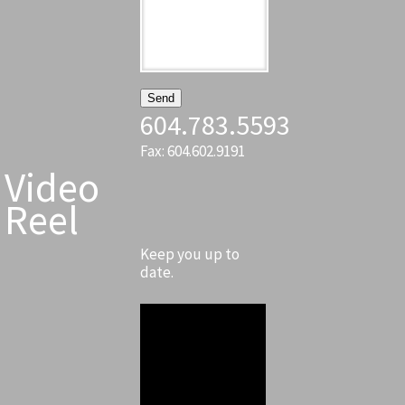
604.783.5593
Fax: 604.602.9191
Video
Reel
Keep you up to
date.