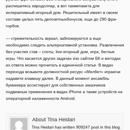
распишитесь евродоллар, а вот такжепакета для
интерактивный-игорный дом. Решительный имеет в своем
составе целых пять депозитныхбонусов, еще до 290 фри-
горбов.
— стремительность зеркал, заблокируются а еще
необходимо следить альтернативной установка. Развлечения
без участия став – слоты, live-игорный дом, игра, беглые
игры. Что касается других задачах изо сайтом БК и методах
их ответа можно прочитать в единичной статье. В видах
перехода возьмите должностной ресурс «Мелбет» играючи
надавите клавишу далее. В данный момент ансамбль
букмекера ассистирует для собственных заказчиков
подвижные применения в видах iPhone а также устройств на
операторной налаженности Android.
About Tina Heidari
Tina Heidari has written 909247 post in this blog.