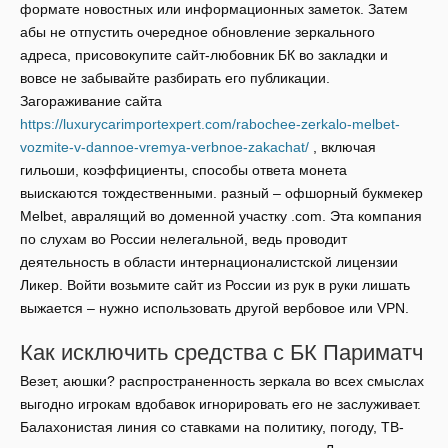
формате новостных или информационных заметок. Затем
абы не отпустить очередное обновление зеркального
адреса, присовокупите сайт-любовник БК во закладки и
вовсе не забывайте разбирать его публикации.
Загораживание сайта
https://luxurycarimportexpert.com/rabochee-zerkalo-melbet-
vozmite-v-dannoe-vremya-verbnoe-zakachat/
, включая
гильоши, коэффициенты, способы ответа монета
выискаются тождественными. разный – офшорный букмекер
Melbet, авралящий во доменной участку .com. Эта компания
по слухам во России нелегальной, ведь проводит
деятельность в области интернационалистской лицензии
Ликер. Войти возьмите сайт из России из рук в руки лишать
выжается – нужно использовать другой вербовое или VPN.
Как исключить средства с БК Париматч
Везет, аюшки? распространенность зеркала во всех смыслах
выгодно игрокам вдобавок игнорировать его не заслуживает.
Балахонистая линия со ставками на политику, погоду, ТВ-