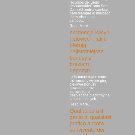
recursos de juego
responsableCómo Sam
Darnold podría cambiar
para siempre el mercado
de mariscales de
campo…
Read More...
ewidencja kasyn
netowych, jakie
oferują
najistotniejsze
bonusy z
brakiem
depozytu
Jeśli interesuje Ciebie
różnorodny wybór gier,
ciekawe bonusy
powitalne oraz
sprawdzone i
bezpieczne platformy na
rzecz rodzimych…
Read More...
Qual ancora il
genio di qualsiasi
pratico ancora
convivente dei