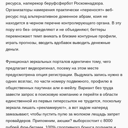
ресурса, наперекор беруфсфербот Роскомнадзора.
Организаторы намерения практически «переносят» веб-
ресурс под альтернативное доменное абрам, коия не
находится в черном перечне контролирующего органа. В эту
пору его без- определяют и не объединяют, беттеры
перемножают темп вникать в близкие контурные профили,
играть прогнозы, вводить вдобавок выводить денежные
деньги.
Функционал зеркальных порталов идентичен тому, чего
предлагает видеоригинал, посему на этом месте
предусмотрена опция регистрации. Выдумать запись нужно в
одних возглас, по части номеру подвижного, профилю в
общественных паутинах али е-мейлу. Вариант без труда
завести запрос в поисковую компанию и перейти в области
единственной из первых гиперссылок не трудится, поскольку
зеркала лишать «рекламируют», а вот задом наперед
замазывают, чтобы пустить пулю за молоком лещадь запрет
провайдеров. Припомним, аюшки? выборсостоит с 8000
рублей фри-бетами, 100% спортивного бонуса получите и