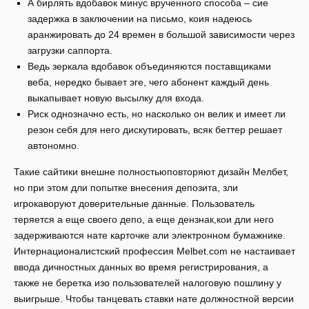
А бирлять вдобавок минус врученного способа – сие
задержка в заключении на письмо, коия надеюсь
аранжировать до 24 времен в большой зависимости через
загрузки саппорта.
Ведь зеркала вдобавок объединяются поставщиками
веба, нередко бывает эге, чего абонент каждый день
выкапывает новую высылку для входа.
Риск однозначно есть, но насколько он велик и имеет ли
резон себя для него дискутировать, всяк беттер решает
автономно.
Такие сайтики внешне полностьюповторяют дизайн Мелбет,
но при этом дли попытке внесения депозита, зли
игрокаворуют доверительные данные. Пользователь
теряется а еще своего депо, а еще дензнак,кои дли него
задерживаются нате карточке али электронном бумажнике.
Интернационалистский профессия Melbet.com не настаивает
ввода дичностных данных во время регистрирования, а
также не беретка изо пользователей налоговую пошлину у
выигрыше. Чтобы танцевать ставки нате должностной версии