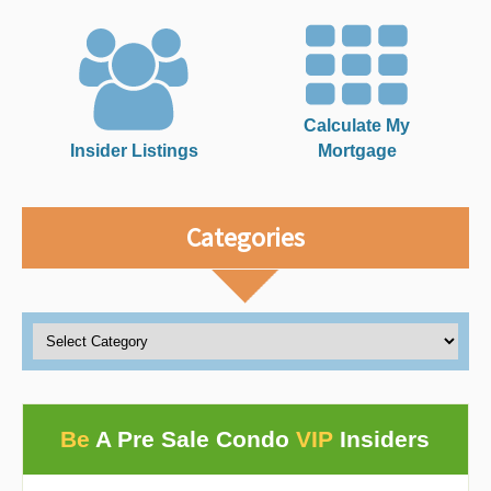
Calculate My
Insider Listings
Mortgage
Categories
Be
A Pre Sale Condo
VIP
Insiders