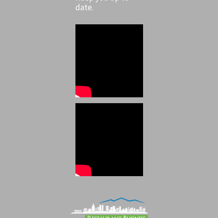
date.