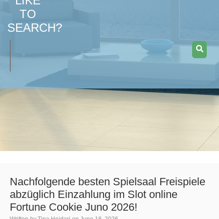
LIKE
TO
SEARCH?
Nachfolgende besten Spielsaal Freispiele
abzüglich Einzahlung im Slot online
Fortune Cookie Juno 2026!