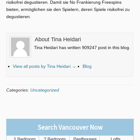
risikofrei degustieren. Damit sie No Frankierung Freespins
bieten, ermöglichen sie den Spielern, deren Spiele risikofrei zu
degustieren.
About Tina Heidari
Tina Heidari has written 909247 post in this blog.
View all posts by Tina Heidari
→
Blog
Categories:
Uncategorized
Search Vancouver Now