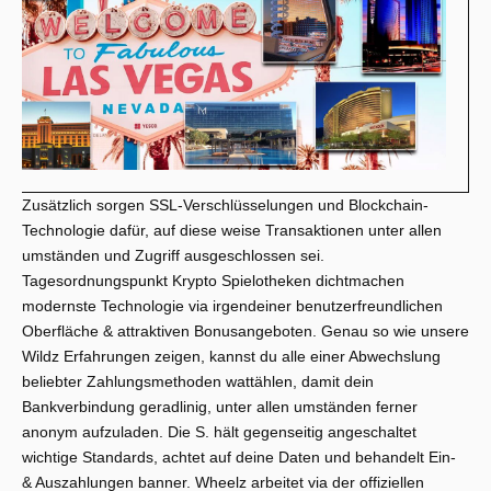
Zusätzlich sorgen SSL-Verschlüsselungen und Blockchain-
Technologie dafür, auf diese weise Transaktionen unter allen
umständen und Zugriff ausgeschlossen sei.
Tagesordnungspunkt Krypto Spielotheken dichtmachen
modernste Technologie via irgendeiner benutzerfreundlichen
Oberfläche & attraktiven Bonusangeboten. Genau so wie unsere
Wildz Erfahrungen zeigen, kannst du alle einer Abwechslung
beliebter Zahlungsmethoden wattählen, damit dein
Bankverbindung geradlinig, unter allen umständen ferner
anonym aufzuladen. Die S. hält gegenseitig angeschaltet
wichtige Standards, achtet auf deine Daten und behandelt Ein-
& Auszahlungen banner. Wheelz arbeitet via der offiziellen