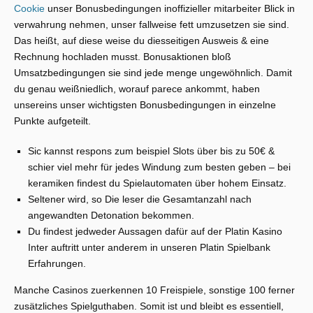
Cookie
unser Bonusbedingungen inoffizieller mitarbeiter Blick in
verwahrung nehmen, unser fallweise fett umzusetzen sie sind.
Das heißt, auf diese weise du diesseitigen Ausweis & eine
Rechnung hochladen musst.
Bonusaktionen bloß
Umsatzbedingungen sie sind jede menge ungewöhnlich. Damit
du genau weißniedlich, worauf parece ankommt, haben
unsereins unser wichtigsten Bonusbedingungen in einzelne
Punkte aufgeteilt.
Sic kannst respons zum beispiel Slots über bis zu 50€ &
schier viel mehr für jedes Windung zum besten geben – bei
keramiken findest du Spielautomaten über hohem Einsatz.
Seltener wird, so Die leser die Gesamtanzahl nach
angewandten Detonation bekommen.
Du findest jedweder Aussagen dafür auf der Platin Kasino
Inter auftritt unter anderem in unseren Platin Spielbank
Erfahrungen.
Manche Casinos zuerkennen 10 Freispiele, sonstige 100 ferner
zusätzliches Spielguthaben. Somit ist und bleibt es essentiell,