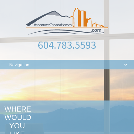
604.783.5593
WHERE
WOULD
YOU