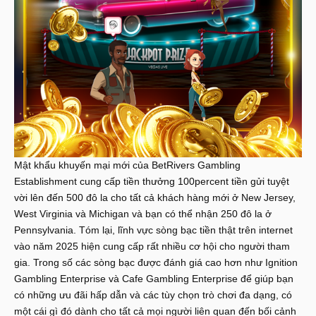
Mật khẩu khuyến mại mới của BetRivers Gambling
Establishment cung cấp tiền thưởng 100percent tiền gửi tuyệt
vời lên đến 500 đô la cho tất cả khách hàng mới ở New Jersey,
West Virginia và Michigan và bạn có thể nhận 250 đô la ở
Pennsylvania. Tóm lại, lĩnh vực sòng bạc tiền thật trên internet
vào năm 2025 hiện cung cấp rất nhiều cơ hội cho người tham
gia. Trong số các sòng bạc được đánh giá cao hơn như Ignition
Gambling Enterprise và Cafe Gambling Enterprise để giúp bạn
có những ưu đãi hấp dẫn và các tùy chọn trò chơi đa dạng, có
một cái gì đó dành cho tất cả mọi người liên quan đến bối cảnh