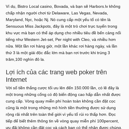
Ví dụ, Bistro Local casino, Bovada, và bạn sẽ Harbors.lv không
chấp nhận người chơi từ Delaware, Las Vegas, Nevada,
Maryland, Nyc, hoặc Nj. Nó cung cấp một yếu tố có tên là
Sensuous Miss Jackpots, đây là một trò chơi trực tuyến trong
khu vực mà bạn có thể áp dụng cho nhiều tiêu đề bến cảng nổi
tiếng như Western Jet-set, Per night with Cleo, và nhiều hơn
nữa. Một lần rơi hàng giờ, một lần khác rơi hàng ngày, và lần
thứ 3 là một giải độc đắc lớn mà bạn rơi trước khi trúng 3
trăm,100 nghìn đô la.
Lợi ích của các trang web poker trên
Internet
Với số tiền thắng cược tối ưu lên đến 150.000 lần, có lẽ đây là
một trong những cổng có độ biến động cao hấp dẫn nhất được
cung cấp. Vòng quay miễn phí hoàn toàn không cần đặt cọc
cũng là một trong những mô hình tiền thưởng được sử dụng
rộng rãi nhất trên toàn thế giới vì yếu tố rủi ro thấp hơn. Đọc
tiếp để biết thêm thông tin về vòng quay miễn phí 100percent,
ưu đãi không cần đặt cọc và cách bạn có thể nhận được chúng.