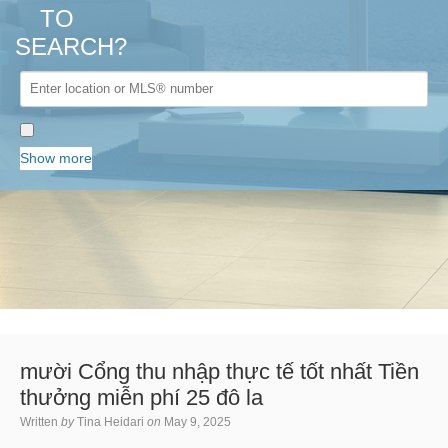
TO
SEARCH?
Show more
mười Cổng thu nhập thực tế tốt nhất Tiền
thưởng miễn phí 25 đô la
Written
by
Tina Heidari
on
May 9, 2025