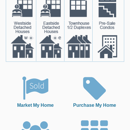
Market My Home
Purchase My Home