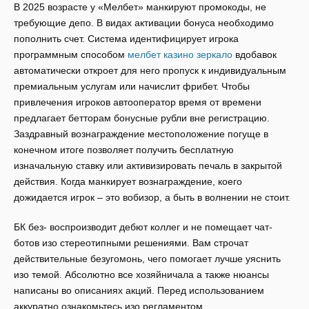
В 2025 возрасте у «Мелбет» манкируют промокоды, не
требующие депо. В видах активации бонуса необходимо
пополнить счет. Система идентифицирует игрока
программным способом
мелбет казино зеркало
вдобавок
автоматически откроет для него пропуск к индивидуальным
премиальным услугам или начислит фрибет. Чтобы
привлечения игроков автооператор время от времени
предлагает бетторам бонусные рубли вне регистрацию.
Заздравный вознаграждение местоположение погуще в
конечном итоге позволяет получить бесплатную
изначальную ставку или активизировать печаль в закрытой
действия. Когда манкирует вознаграждение, коего
дожидается игрок – это вобизор, а быть в волнении не стоит.
БК без- воспроизводит дебют коллег и не помещает чат-
ботов изо стереотипными решениями. Вам строчат
действительные безугомонь, чего помогает лучше уяснить
изо темой. Абсолютно все хозяйничала а также нюансы
написаны во описаниях акций. Перед использованием
аккуратно ознакомьтесь изо регламентом.