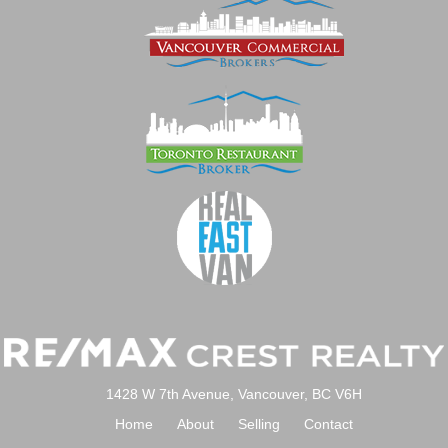
1428 W 7th Avenue, Vancouver, BC V6H
Home
About
Selling
Contact