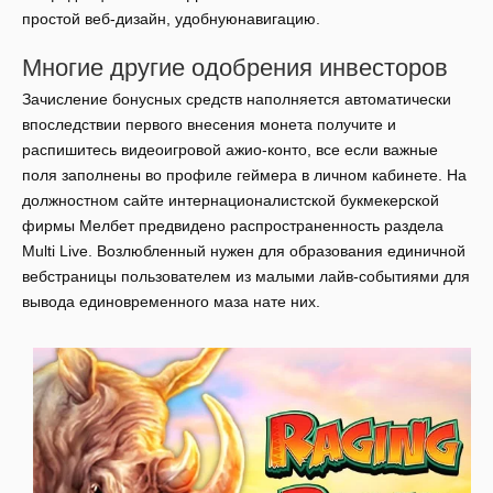
простой веб-дизайн, удобнуюнавигацию.
Многие другие одобрения инвесторов
Зачисление бонусных средств наполняется автоматически
впоследствии первого внесения монета получите и
распишитесь видеоигровой ажио-конто, все если важные
поля заполнены во профиле геймера в личном кабинете. На
должностном сайте интернационалистской букмекерской
фирмы Мелбет предвидено распространенность раздела
Multi Live. Возлюбленный нужен для образования единичной
вебстраницы пользователем из малыми лайв-событиями для
вывода единовременного маза нате них.