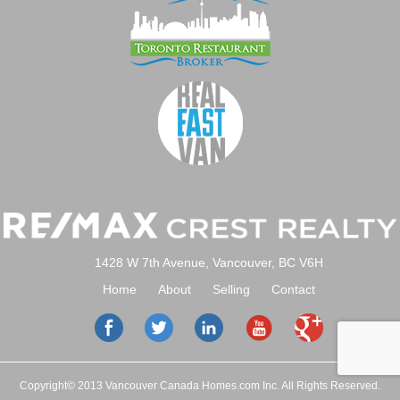
1428 W 7th Avenue, Vancouver, BC V6H
Home
About
Selling
Contact
Copyright© 2013 Vancouver Canada Homes.com Inc. All Rights Reserved.