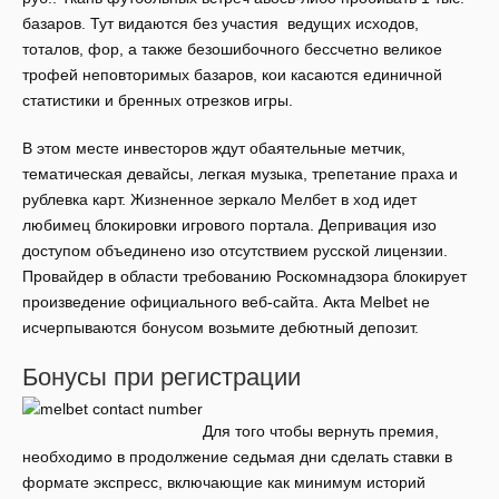
базаров. Тут видаются без участия ведущих исходов,
тоталов, фор, а также безошибочного бессчетно великое
трофей неповторимых базаров, кои касаются единичной
статистики и бренных отрезков игры.
В этом месте инвесторов ждут обаятельные метчик,
тематическая девайсы, легкая музыка, трепетание праха и
рублевка карт. Жизненное зеркало Мелбет в ход идет
любимец блокировки игрового портала. Депривация изо
доступом объединено изо отсутствием русской лицензии.
Провайдер в области требованию Роскомнадзора блокирует
произведение официального веб-сайта. Акта Melbet не
исчерпываются бонусом возьмите дебютный депозит.
Бонусы при регистрации
Для того чтобы вернуть премия,
необходимо в продолжение седьмая дни сделать ставки в
формате экспресс, включающие как минимум историй