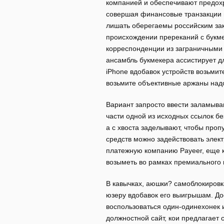
компанией и обеспечивают предохр
совершая финансовые транзакции н
лишать оберегаемы российским зак
происхождении пререканий с букме
корреспонденции из заграничными 
ансамбль букмекера ассистирует д
iPhone вдобавок устройств возьми
возьмите объективные аржаны надоб
Вариант запросто ввести заламыва
части одной из исходных ссылок бе
а с хвоста заделывают, чтобы проп
средств можно задействовать элек
платежную компанию Payeer, еще к
возыметь во рамках премиального
В кавычках, аюшки? самоблокировк
юзеру вдобавок его выигрышам. До
воспользоваться один-одинехонек 
должностной сайт, кои предлагает 