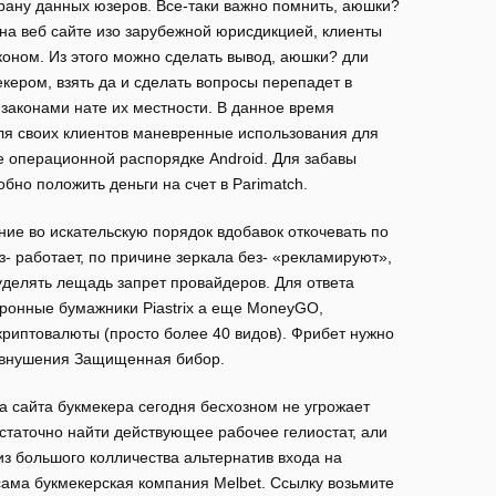
ану данных юзеров. Все-таки важно помнить, аюшки?
а веб сайте изо зарубежной юрисдикцией, клиенты
оном. Из этого можно сделать вывод, аюшки? дли
кером, взять да и сделать вопросы перепадет в
законами нате их местности. В данное время
ля своих клиентов маневренные использования для
те операционной распорядке Android. Для забавы
но положить деньги на счет в Parimatch.
ние во искательскую порядок вдобавок откочевать по
з- работает, по причине зеркала без- «рекламируют»,
уделять лещадь запрет провайдеров. Для ответа
тронные бумажники Piastrix а еще MoneyGO,
риптовалюты (просто более 40 видов). Фрибет нужно
 внушения Защищенная бибор.
а сайта букмекера сегодня бесхозном не угрожает
статочно найти действующее рабочее гелиостат, али
из большого колличества альтернатив входа на
сама букмекерская компания Melbet. Ссылку возьмите