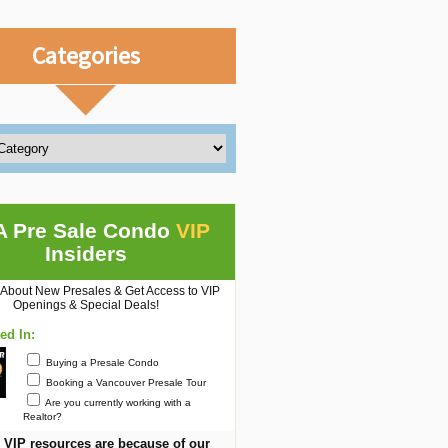
Categories
A Pre Sale Condo
VIP
Insiders
 About New Presales & Get Access to VIP
Openings & Special Deals!
ted In:
Buying a Presale Condo
Booking a Vancouver Presale Tour
Are you currently working with a
Realtor?
 VIP resources are because of our