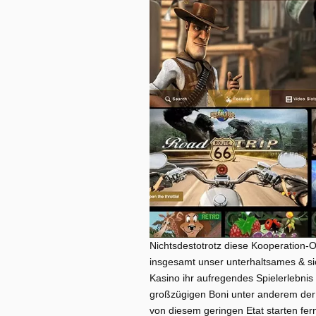
Nichtsdestotrotz diese Kooperation-Op
insgesamt unser unterhaltsames & s
Kasino ihr aufregendes Spielerlebnis
großzügigen Boni unter anderem der 
von diesem geringen Etat starten fe