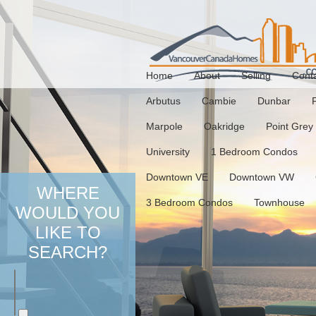
Home
About
Selling
Cont
Arbutus
Cambie
Dunbar
Marpole
Oakridge
Point Grey
University
1 Bedroom Condos
Downtown VE
Downtown VW
WHERE
3 Bedroom Condos
Townhouse
WOULD YOU
LIKE TO
SEARCH?