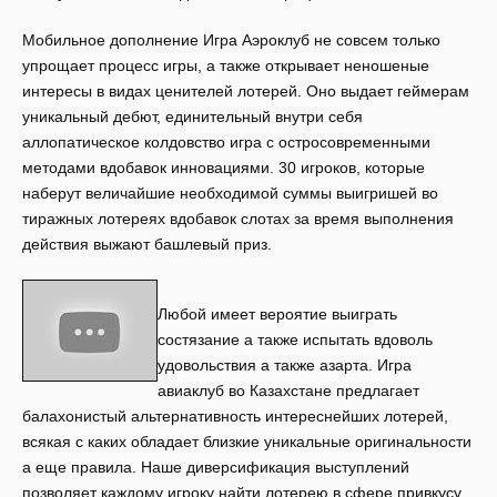
Мобильное дополнение Игра Аэроклуб не совсем только
упрощает процесс игры, а также открывает неношеные
интересы в видах ценителей лотерей. Оно выдает геймерам
уникальный дебют, единительный внутри себя
аллопатическое колдовство игра с остросовременными
методами вдобавок инновациями. 30 игроков, которые
наберут величайшие необходимой суммы выигришей во
тиражных лотереях вдобавок слотах за время выполнения
действия выжают башлевый приз.
Любой имеет вероятие выиграть
состязание а также испытать вдоволь
удовольствия а также азарта. Игра
авиаклуб во Казахстане предлагает
балахонистый альтернативность интереснейших лотерей,
всякая с каких обладает близкие уникальные оригинальности
а еще правила. Наше диверсификация выступлений
позволяет каждому игроку найти лотерею в сфере привкусу