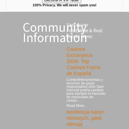
100% Privacy. We will never spam you!
Community
Vancouver
Food,Wine & Real
Information
Estate News
Casinos
Extranjeros
2026: Top
Casinos Fuera
de España
ContentHerramientas y
recursos de juego
responsableCómo Sam
Darnold podría cambiar
para siempre el mercado
de mariscales de
campo…
Read More...
ewidencja kasyn
netowych, jakie
oferują