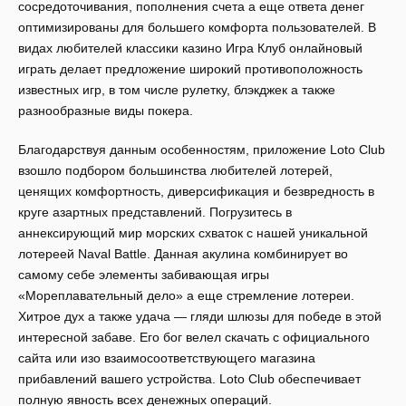
сосредоточивания, пополнения счета а еще ответа денег
оптимизированы для большего комфорта пользователей. В
видах любителей классики казино Игра Клуб онлайновый
играть делает предложение широкий противоположность
известных игр, в том числе рулетку, блэкджек а также
разнообразные виды покера.
Благодарствуя данным особенностям, приложение Loto Club
взошло подбором большинства любителей лотерей,
ценящих комфортность, диверсификация и безвредность в
круге азартных представлений. Погрузитесь в
аннексирующий мир морских схваток с нашей уникальной
лотереей Naval Battle. Данная акулина комбинирует во
самому себе элементы забивающая игры
«Мореплавательный дело» а еще стремление лотереи.
Хитрое дух а также удача — гляди шлюзы для победе в этой
интересной забаве. Его бог велел скачать с официального
сайта или изо взаимосоответствующего магазина
прибавлений вашего устройства. Loto Club обеспечивает
полную явность всех денежных операций.