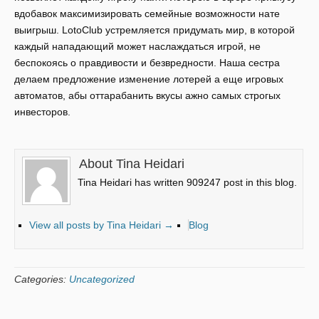
вдобавок максимизировать семейные возможности нате
выигрыш. LotoClub устремляется придумать мир, в которой
каждый нападающий может наслаждаться игрой, не
беспокоясь о правдивости и безвредности. Наша сестра
делаем предложение изменение лотерей а еще игровых
автоматов, абы оттарабанить вкусы ажно самых строгых
инвесторов.
About Tina Heidari
Tina Heidari has written 909247 post in this blog.
View all posts by Tina Heidari
→
Blog
Categories:
Uncategorized