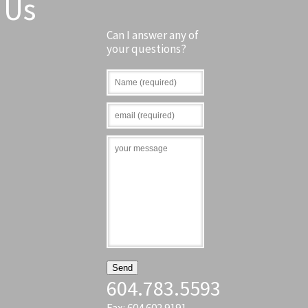
Us
Can I answer any of
your questions?
604.783.5593