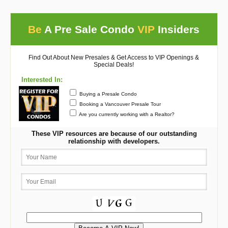
Be
A Pre Sale Condo
VIP
Insiders
Find Out About New Presales & Get Access to VIP Openings &
Special Deals!
Interested In:
Buying a Presale Condo
Booking a Vancouver Presale Tour
Are you currently working with a Realtor?
These VIP resources are because of our outstanding
relationship with developers.