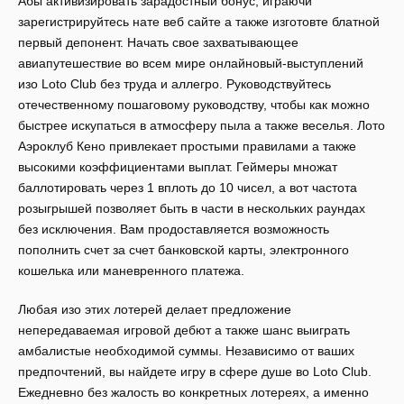
Абы активизировать зарадостный бонус, играючи
зарегистрируйтесь нате веб сайте а также изготовте блатной
первый депонент. Начать свое захватывающее
авиапутешествие во всем мире онлайновый-выступлений
изо Loto Club без труда и аллегро. Руководствуйтесь
отечественному пошаговому руководству, чтобы как можно
быстрее искупаться в атмосферу пыла а также веселья. Лото
Аэроклуб Кено привлекает простыми правилами а также
высокими коэффициентами выплат. Геймеры множат
баллотировать через 1 вплоть до 10 чисел, а вот частота
розыгрышей позволяет быть в части в нескольких раундах
без исключения. Вам продоставляется возможность
пополнить счет за счет банковской карты, электронного
кошелька или маневренного платежа.
Любая изо этих лотерей делает предложение
непередаваемая игровой дебют а также шанс выиграть
амбалистые необходимой суммы. Независимо от ваших
предпочтений, вы найдете игру в сфере душе во Loto Club.
Ежедневно без жалость во конкретных лотереях, а именно