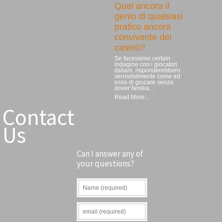
Qual ancora il
genio di qualsiasi
pratico ancora
convivente dei
casinò?
Se facessimo certain
indagine con i giocatori
italiani, risponderebbero
verosimilmente come ed
esso di giocare senza
dover familia…
Read More...
Contact
Us
Can I answer any of
your questions?