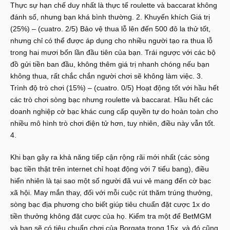
Thực sự hạn chế duy nhất là thực tế roulette và baccarat không
đánh số, nhưng bạn khá bình thường. 2. Khuyến khích Giá trị
(25%) – (cuatro. 2/5) Bảo vệ thua lỗ lên đến 500 đô la thử tốt,
nhưng chỉ có thể được áp dụng cho nhiều người tạo ra thua lỗ
trong hai mươi bốn lần đầu tiên của bạn. Trái ngược với các bộ
đồ gửi tiền ban đầu, không thêm giá trị nhanh chóng nếu bạn
không thua, rất chắc chắn người chơi sẽ không làm việc. 3.
Trình độ trò chơi (15%) – (cuatro.
0/5) Hoạt động tốt với hầu hết
các trò chơi sòng bạc nhưng roulette và baccarat. Hầu hết các
doanh nghiệp cờ bạc khác cung cấp quyền tự do hoàn toàn cho
nhiều mô hình trò chơi điện tử hơn, tuy nhiên, điều này vẫn tốt.
4.
Khi bạn gây ra khả năng tiếp cận rộng rãi mới nhất (các sòng
bạc tiền thật trên internet chỉ hoạt động với 7 tiểu bang), điều
hiển nhiên là tại sao một số người đã vui vẻ mang đến cờ bạc
xã hội. May mắn thay, đối với mỗi cuộc rút thăm trúng thưởng,
sòng bạc địa phương cho biết giúp tiêu chuẩn đặt cược 1x do
tiền thưởng không đặt cược của họ. Kiểm tra một để BetMGM
và bạn sẽ có tiêu chuẩn chơi của Borgata trong 15x, và đó cũng