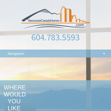
604.783.5593
WHERE
WOULD
YOU
LIKE