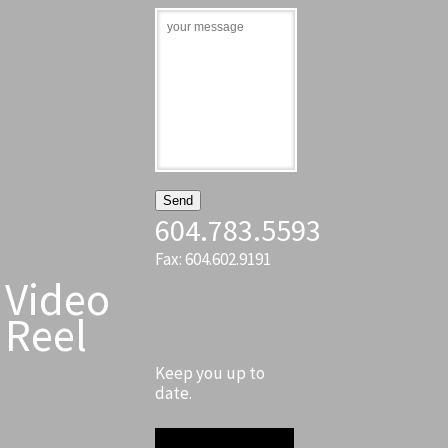
604.783.5593
Fax: 604.602.9191
Video
Reel
Keep you up to
date.