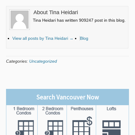
About Tina Heidari
Tina Heidari has written 909247 post in this blog.
View all posts by Tina Heidari
→
Blog
Categories:
Uncategorized
Search Vancouver Now