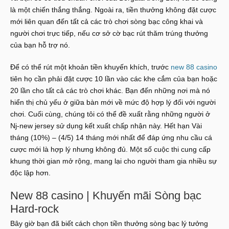
là một chiến thắng thắng. Ngoài ra, tiền thưởng không đặt cược
mới liên quan đến tất cả các trò chơi sòng bạc công khai và
người chơi trực tiếp, nếu cơ sở cờ bạc rút thăm trúng thưởng
của bạn hỗ trợ nó.
Để có thể rút một khoản tiền khuyến khích, trước
new 88 casino
tiên họ cần phải đặt cược 10 lần vào các khe cắm của bạn hoặc
20 lần cho tất cả các trò chơi khác. Bạn đến những nơi mà nó
hiển thị chủ yếu ở giữa bàn mới về mức độ hợp lý đối với người
chơi. Cuối cùng, chúng tôi có thể đề xuất rằng những người ở
Nj-new jersey sử dụng kết xuất chấp nhận này. Hết hạn Vài
tháng (10%) – (4/5) 14 tháng mới nhất để đáp ứng nhu cầu cá
cược mới là hợp lý nhưng không đủ. Một số cuộc thi cung cấp
khung thời gian mở rộng, mang lại cho người tham gia nhiều sự
độc lập hơn.
New 88 casino | Khuyến mãi Sòng bạc
Hard-rock
Bây giờ bạn đã biết cách chọn tiền thưởng sòng bạc lý tưởng