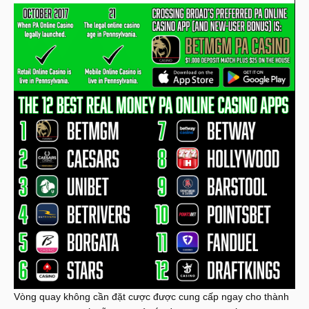
Vòng quay không cần đặt cược được cung cấp ngay cho thành